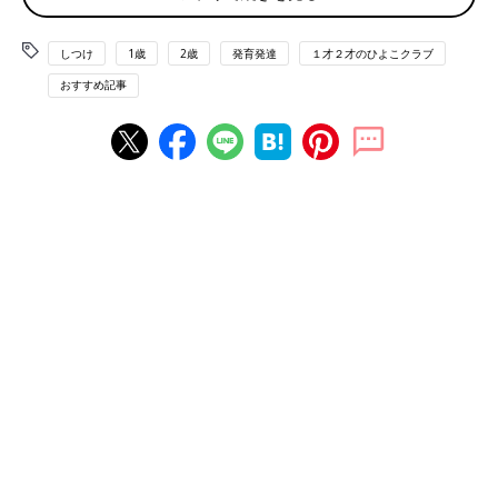
1歳代&
2歳
代は、ママ・パパのまねをしたがる時期。その気持ち
が家事に向いて、たとえば掃除機や粘着ローラーを触ったり、植
しつけ
1歳
2歳
発育発達
１才２才のひよこクラブ
物に水をあげているところをじっと見ていたりしたら「○○くん
おすすめ記事
も、手伝ってくれる？」と誘ってみましょう。ただし、無理強い
はNGです！やりたがっている様子が見えたら上手に誘うのが大
切です。
お手伝いが大好きになるには、楽しい雰囲気づくりがカ
ギ！
“お手伝い育”のキホンは、親子で楽しむこと。次の7ケ条を参考
にしながら、子どもとかかわるとお手伝いが大好きな子になりま
す。
[“お手伝い育”を楽しむための7ケ条]
１ 大人が楽しそうに家事をしている姿を見せる
２ やり方を具体的に見せてあげる
３ 家事は完璧を求めず、手抜きしてもOKと割りきる
４ お手伝いしてくれたら、必ずほめる