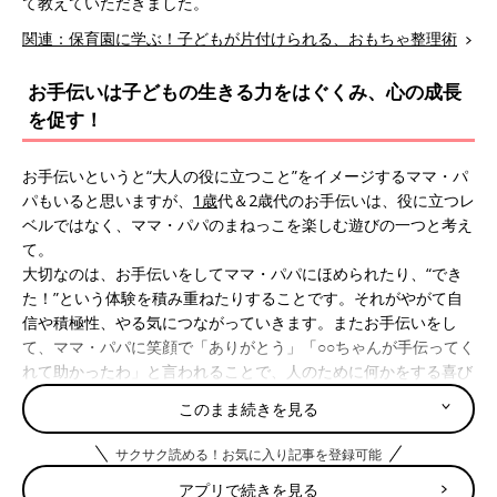
て教えていただきました。
関連：保育園に学ぶ！子どもが片付けられる、おもちゃ整理術
お手伝いは子どもの生きる力をはぐくみ、心の成長
を促す！
お手伝いというと“大人の役に立つこと”をイメージするママ・パ
パもいると思いますが、
1歳
代＆2歳代のお手伝いは、役に立つレ
ベルではなく、ママ・パパのまねっこを楽しむ遊びの一つと考え
て。
大切なのは、お手伝いをしてママ・パパにほめられたり、“でき
た！”という体験を積み重ねたりすることです。それがやがて自
信や積極性、やる気につながっていきます。またお手伝いをし
て、ママ・パパに笑顔で「ありがとう」「○○ちゃんが手伝ってく
れて助かったわ」と言われることで、人のために何かをする喜び
を感じるようにもなります。お手伝いに誘うタイミングやママ・
このまま続きを見る
パパに心がけてほしいことを紹介します。
サクサク読める！お気に入り記事を登録可能
大人のまねを始めたら、お手伝いに誘ってみて
アプリで続きを見る