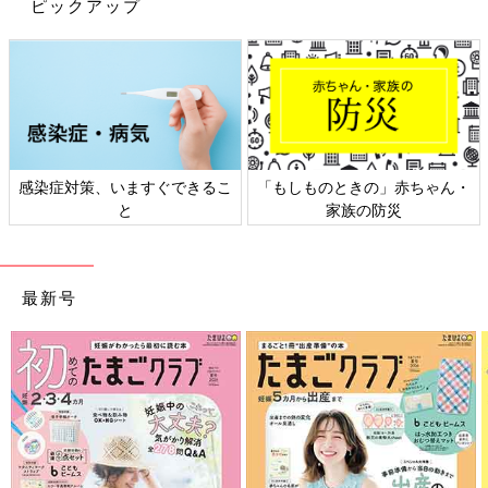
ピックアップ
ん・
日本外来小児科学会リーフレッ
六星占術 細木かおりさんの
ト検討会
相談
最新号