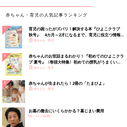
５ 危険なことは絶対にさせない
６ 無理強いはしない
７ ダメ出しはしない
赤ちゃん・育児の人気記事ランキング
関連：「意外に厳しい!?アメリカのしつけ」山田ローラさんの日
米子育てリポート
育児の困ったがズバリ！解決する本『ひよこクラブ
秋号』 4カ月～2才になるまで、育児に役立つ情報が
1歳代＆2歳代のお手伝いは、ママ・パパから見るとおじゃま虫に
いっぱい！
赤ちゃん・育児
感じることも…。しかしお手伝いは、子どもが成長してから「手
伝って！」と言っても、習慣になっていないとなかなか手伝って
赤ちゃんのお世話まるわかり！『初めてのひよこクラ
くれません。子どもの心の成長を促し、お手伝い習慣の土台をつ
ブ 夏号』〈巻頭大特集〉初めての授乳がうまくい
くるためにも、1歳代＆2歳代からぜひチャレンジを！ 忙しく
く！ おっぱい・ミルクの基本と夏のトラブル 解決テ
赤ちゃん・育児
て、子どもを温かく見守る余裕がないときは無理しないでОＫ。
ク
初めはごみ箱にごみを捨てたり、おもちゃをおもちゃ箱にしまっ
たりするなど、簡単なことからチャレンジするのがおすすめで
赤ちゃんが生まれたら！2冊の「たまひよ」
す。（取材・文／麻生珠恵、ひよこクラブ編集部）
赤ちゃん・育児
監修／齋藤政子先生（明星大学教育学部 教授）
専門は保育学、乳幼児心理学。保育士や臨床発達心理士としての
お墓の撤去にいくらかかる？墓じまい費用
経験があり、現在は大学で保育士の卵となる学生の指導をしてい
PR(くらしの話題)
ます。