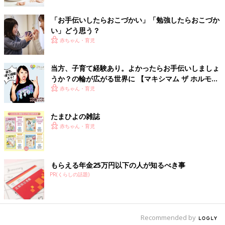
「お手伝いしたらおこづかい」「勉強したらおこづか
い」どう思う？
赤ちゃん・育児
当方、子育て経験あり。よかったらお手伝いしましょ
うか？の輪が広がる世界に 【マキシマム ザ ホルモ
ン・ナヲさん】
赤ちゃん・育児
たまひよの雑誌
赤ちゃん・育児
もらえる年金25万円以下の人が知るべき事
PR(くらしの話題)
Recommended by