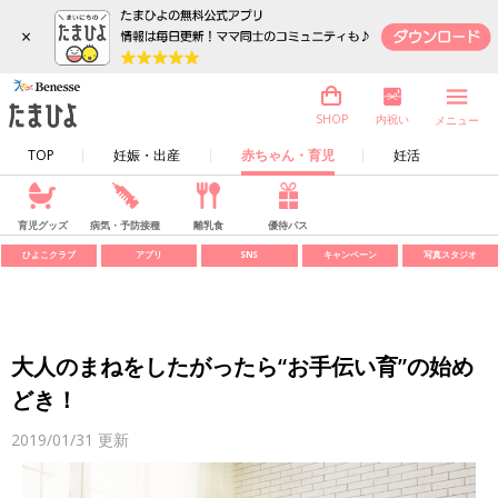
×
内祝い
SHOP
メニュー
TOP
妊娠・出産
赤ちゃん・育児
妊活
育児グッズ
病気・予防接種
離乳食
優待パス
ひよこクラブ
アプリ
SNS
キャンペーン
写真スタジオ
大人のまねをしたがったら“お手伝い育”の始め
どき！
2019/01/31
更新