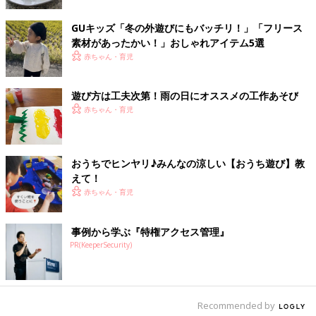
てみたり、①や②と組み合わせてみたりしても。
GUキッズ「冬の外遊びにもバッチリ！」「フリース
作った氷で遊んでみよう！
素材があったかい！」おしゃれアイテム5選
赤ちゃん・育児
出来た氷は、感触を確かめたり、溶ける様子を見たりしてももち
ろんいいのですが、他にもいろんな遊び方があります。気分に合
遊び方は工夫次第！雨の日にオススメの工作あそび
わせて楽しみましょう！
赤ちゃん・育児
宝物を取り出してみよう（①②）
おうちでヒンヤリ♪みんなの涼しい【おうち遊び】教
「氷の中に閉じ込められたものを取り出すにはどうしたらい
えて！
い？」という声かけをしてみて。考えながら試行錯誤して楽しむ
赤ちゃん・育児
遊びです。手を伸ばしても取れない「宝物」に、割ってみたり、
お湯や水をかけてみたり…子どもと一緒なら、面白い方法がたく
さん見つかります。いろんな方法を考えることは、子どもの問題
事例から学ぶ『特権アクセス管理』
PR(KeeperSecurity)
解決能力を成長させます。
※周囲に危険のないように、広いところで保護者の監督のもとで
やりましょう。
Recommended by