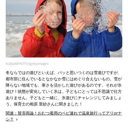
KURJANPHOTO/gettyimages
冬ならではの遊びといえば、パッと思いつくのは雪遊びですが、
都市部に住んでいるとなかなか雪にはめぐり合えないもの。雪が
降らない地域でも、寒さを活かした遊びがあるのです。それが氷
遊び！状態が変化していく氷は、子どもにとっては不思議で仕方
ありません。子どもと一緒に、氷遊びにチャレンジしてみましょ
う。保育士の相原 里紗さんに聞きました！
関連：賛否両論！おむつ着用のベビ連れで温泉旅行ってアリorナ
シ？