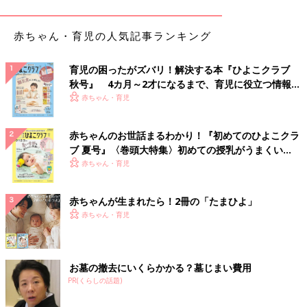
赤ちゃん・育児の人気記事ランキング
育児の困ったがズバリ！解決する本『ひよこクラブ
秋号』 4カ月～2才になるまで、育児に役立つ情報が
いっぱい！
赤ちゃん・育児
気象条件が整わない場合は、冷凍庫を使っても良いでしょう。
赤ちゃんのお世話まるわかり！『初めてのひよこクラ
①植物の入った氷を作ろう
ブ 夏号』〈巻頭大特集〉初めての授乳がうまくい
く！ おっぱい・ミルクの基本と夏のトラブル 解決テ
赤ちゃん・育児
ク
花や雑草、落ち葉、枝、どんぐりなどを拾って、水に入れてみま
しょう。毎日自然の中で見慣れたものが凍っている様は子どもの
赤ちゃんが生まれたら！2冊の「たまひよ」
好奇心をくすぐります。
赤ちゃん・育児
お墓の撤去にいくらかかる？墓じまい費用
PR(くらしの話題)