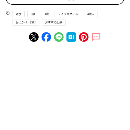
いろんな氷を作ってみよう！
遊び
2歳
3歳
ライフスタイル
4歳～
一口に氷と言っても、形や、中に入れるものでいろんなバリエー
お出かけ・旅行
おすすめ記事
ションを作ることができます！用途や興味に合わせていろんな氷
を作ってみましょう！
用意するもの（共通）：製氷機・バケツ・ペットボトル・牛乳パ
ックなどの容器（金属製の容器の方が熱伝導率が高く凍りやす
い）、水
作り方：容器に水と材料を入れて一晩置いておけば出来上がり！
朝、日陰になる場所を探して、安全な場所に置きましょう。