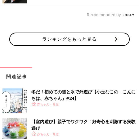
Recommended by
ランキングをもっと見る
②ビーズなどを凍らせてみよう
関連記事
自然物だけでなく、ビーズ、リボン、スパンコール、ビー玉など
を凍らせると、可愛い氷が出来上がります。キラキラと宝物のよ
冬だ！初めての雪と氷で外遊び【小玉なこの「こんに
うに見えて、子どもたちのワクワクした気持ちを高めてくれま
ちは、赤ちゃん」#24】
す。
赤ちゃん・育児
③色水氷を作ってみよう
【室内遊び】親子でワクワク！好奇心を刺激する実験
遊び
絵の具や食紅を水に混ぜて作ると、色水氷ができます。色を混ぜ
赤ちゃん・育児