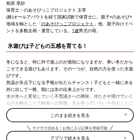
相原 里紗
保育士・のあそびっこプロジェクト 主宰
(株)オールアバウトを経て国家試験で保育士に。親子×のあそび×
地域を軸とした「
のあそびっこプロジェクト
」他、親子向けイベ
ントを多数企画・運営している。
1歳
男児の母。
氷遊びは子どもの五感を育てる！
冬になると、特に外で遊ぶのが億劫になりますが、寒い冬だから
こそできる遊びもあります。その一つが、自然の力を使った氷遊
びです。
気温が氷点下になる予報が出たらチャンス！子どもと一緒に水を
外に出して一晩、朝には氷の出来上がりです。
水が氷へと変化していく不思議さへの興味、冷たさや溶けていく
ものを触ることで触覚への刺激、氷を使っていろいろ作ることに
よる創造力、「冷たい！」「凍りそう！」といった状態を表す言
このまま続きを見る
葉の使用など、氷遊びの中には五感をフルに使って、遊びから学
ぶ要素がたくさん。
サクサク読める！お気に入り記事を登録可能
氷を使っていろんな遊びを楽しんでみましょう！
アプリで続きを見る