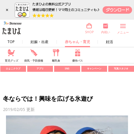
×
内祝い
SHOP
メニュー
TOP
妊娠・出産
赤ちゃん・育児
妊活
育児グッズ
病気・予防接種
離乳食
優待パス
ひよこクラブ
アプリ
SNS
キャンペーン
写真スタジオ
冬ならでは！興味を広げる氷遊び
2019/02/05
更新