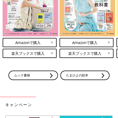
絵の具で作った色水氷でお絵かきができます。色が薄めなので、
白に近い色のキャンパスの上で試してみましょう。
関連：落ち葉でラブレター？Twitterで人気の草花遊び
お砂場や水遊びに子どもたちが夢中になるのは、状態の変化があ
るからこそ。冬の氷遊びは、自然の力を借りて変化を実感する絶
好のチャンスです。親子でたくさん会話をしながら、氷の不思議
Amazonで購入
Amazonで購入
を五感を使って感じてみてくださいね。
楽天ブックスで購入
楽天ブックスで購入
ムック書籍
たまひよの絵本
キャンペーン