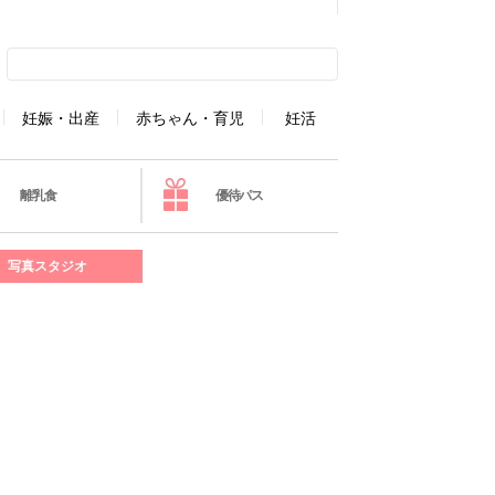
妊娠・出産
赤ちゃん・育児
妊活
離乳食
優待パス
写真スタジオ