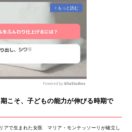
もっと読む
arrow_forward_ios
Powered by 
GliaStudios
期こそ、子どもの能力が伸びる時期で
M
u
t
e
タリアで生まれた女医 マリア・モンテッソーリが確立し