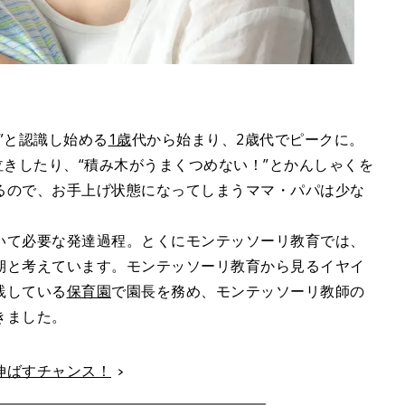
”と認識し始める
1歳
代から始まり、2歳代でピークに。
泣きしたり、“積み木がうまくつめない！”とかんしゃくを
るので、お手上げ状態になってしまうママ・パパは少な
いて必要な発達過程。とくにモンテッソーリ教育では、
期と考えています。モンテッソーリ教育から見るイヤイ
践している
保育園
で園長を務め、モンテッソーリ教師の
きました。
伸ばすチャンス！