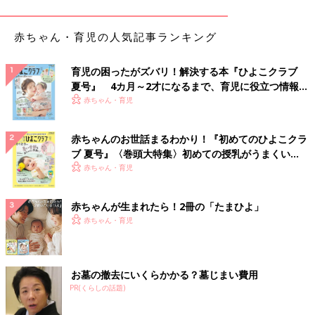
のは悲しい」と、家を飛び出します。
そんなあかねこの姿は、周りからダメだといわれるけれど「表現
赤ちゃん・育児の人気記事ランキング
できるのって面白いじゃん！」と思っている僕の姿でもありまし
た。ダメだと言われ続けたけれど、描いた絵本を面白いと思って
育児の困ったがズバリ！解決する本『ひよこクラブ
くれた人がいた。「そんな自分でもいいじゃない！」と言ってい
夏号』 4カ月～2才になるまで、育児に役立つ情報が
るのが、あかねこであり、僕なんです。
いっぱい！
赤ちゃん・育児
「ま、いっか！」で割り切れば人生がもっと面白く
赤ちゃんのお世話まるわかり！『初めてのひよこクラ
なる
ブ 夏号』〈巻頭大特集〉初めての授乳がうまくい
く！ おっぱい・ミルクの基本と夏のトラブル 解決テ
赤ちゃん・育児
僕の座右の銘は、自分の絵本のタイトルにもなっているんです
ク
が、「ま、いっか！」という言葉です。一生懸命やるとか、頑張
赤ちゃんが生まれたら！2冊の「たまひよ」
ることは必要ですけども、頑張ってばかりいると息苦しくなるで
赤ちゃん・育児
しょ。親も子も、「ま、いっか」と思えることって大事かなと思
います。
お墓の撤去にいくらかかる？墓じまい費用
「私は親なのに、自己肯定感が低くてつらいです」と悩む親御さ
PR(くらしの話題)
んもいらっしゃいます。僕もね、昔、成果を上げている有名な絵
本作家さんたちを見て「あんなふうになりたいな」って思ってい