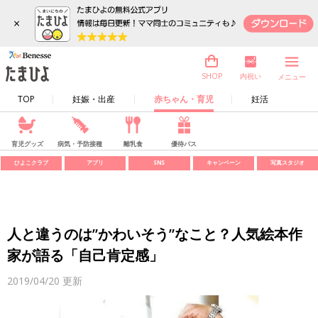
×
内祝い
SHOP
メニュー
TOP
妊娠・出産
赤ちゃん・育児
妊活
育児グッズ
病気・予防接種
離乳食
優待パス
ひよこクラブ
アプリ
SNS
キャンペーン
写真スタジオ
人と違うのは”かわいそう”なこと？人気絵本作
家が語る「自己肯定感」
2019/04/20
更新