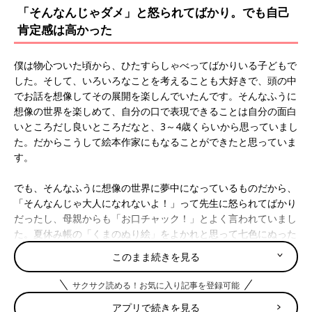
「そんなんじゃダメ」と怒られてばかり。でも自己
肯定感は高かった
僕は物心ついた頃から、ひたすらしゃべってばかりいる子どもで
した。そして、いろいろなことを考えることも大好きで、頭の中
でお話を想像してその展開を楽しんでいたんです。そんなふうに
想像の世界を楽しめて、自分の口で表現できることは自分の面白
いところだし良いところだなと、3～4歳くらいから思っていまし
た。だからこうして絵本作家にもなることができたと思っていま
す。
でも、そんなふうに想像の世界に夢中になっているものだから、
「そんなんじゃ大人になれないよ！」って先生に怒られてばかり
だったし、母親からも「お口チャック！」とよく言われていまし
た。夏休み帳の「くまのぬり絵」をよかれと思って七色にぬった
ら、母親に「そんなクマいないでしょ！」とぬり直されたり、作
このまま続きを見る
文を書いたら「こう書かないとだめでしょ」と書き直された
り…。小学2年生の時、母親が 8 割がた書いた作文が優秀賞に選
サクサク読める！お気に入り記事を登録可能
ばれて褒められた時の、恥ずかしさと悔しさは今でも覚えていま
アプリで続きを見る
す。