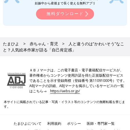
妊娠中から産後まで長く使える無料アプリ
無料ダウンロード
たまひよ
赤ちゃん・育児
人と違うのは”かわいそう”なこ
と？人気絵本作家が語る「自己肯定感」
ＡＢＪマークは、この電子書店・電子書籍配信サービスが、
著作権者からコンテンツ使用許諾を得た正規版配信サービス
であることを示す登録商標（登録番号 第11091000号）です。
ABJマークの詳細、ABJマークを掲示しているサービスの一覧
はこちら→
https://aebs.or.jp/
本サイトに掲載されている記事・写真・イラスト等のコンテンツの無断転載を禁じま
す。
たまひよについて
利用規約
ポリシー
医師・専門家一覧