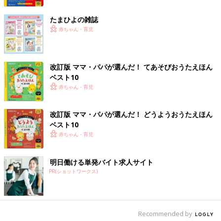
絵本の主な作品に「うんこ！」（西村敏雄・絵／文溪堂）、「わ
たしはあかねこ」（西村敏雄・絵／文溪堂）、「とこやにいった
たまひよの雑誌
ライオン」（おくはらゆめ・絵／教育画劇）等。
赤ちゃん・育児
この記事では、2019年3月に立教大学で開催されたイベント「た
まひよカレッジin立教大学2019年春講座」で行われたサトシンさ
改訂版 ママ・パパが選んだ！ てあそびおうたえほん
ベスト10
ん・大熊玄先生の講義「人気絵本『わたしはあかねこ』から考え
赤ちゃん・育児
る子育て・自己肯定感」の内容を抜粋して紹介しました。
「ママになっても・パパになっても学びたい！」を実現する学び
改訂版 ママ・パパが選んだ！ どうようおうたえほん
の場
「たまひよカレッジ」
。ママとパパが赤ちゃん連れで大学で
ベスト10
学ぶ1日、興味のある方は、
こちら
をチェックしてください。
赤ちゃん・育児
（文・たまひよカレッジ運営事務局）
明日働ける単発バイト求人サイト
PR(ショットワークス)
Recommended by