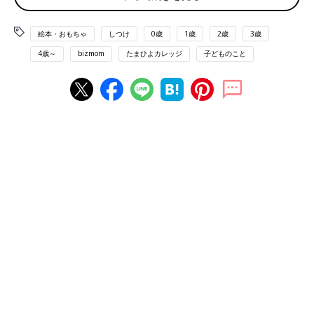
自己肯定感と「あかねこ」
絵本・おもちゃ
しつけ
0歳
1歳
2歳
3歳
4歳～
bizmom
たまひよカレッジ
子どものこと
僕の体験からいうと、子どもは自分の存在をもともと当たり前に
認めているんだけど、周りの大人から「そんなんじゃダメだ」と
言われて初めて、「ああ、自分ってダメなんだな」って自分を認
められなくなることって結構あるんじゃないかなと思います。
僕の場合は、もともと自己肯定感が強かったからそれを跳ね返す
ことができました。「自分は自分で、こうでしかない」と思えた
から良かったのかな。そんな考えを投影して、「わたしはあかね
こ」（文溪堂）という絵本を描きました。
「わたしはあかねこ」は、赤い猫のあかねこが主人公です。生ま
れつきの自分の赤い色がきれいで可愛くて気に入っているけれ
ど、お父さんやお母さん、きょうだいたちからは「どうしてあの
子だけ色が違うんだろう？」「かわいそう」と心配されてしまい
ます。あかねこは、みんながあれこれ言ってくれることも愛情表
現として受け止めているけれど、「私らしさをわかってくれない