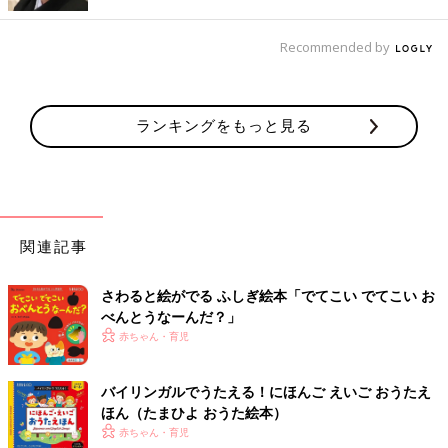
たんです。でも、その人たちを目指しているとだんだんその人た
ちに似てきて、自分らしさってなくなっちゃうんですよね。「そ
Recommended by
ういう人たちと僕は違う。僕は僕でいい」と自分の思いをストレ
ートに出すようになったら、物語がスルスルと出るようになりま
した。
ランキングをもっと見る
人間だから、「自分に自信がない」とか、「もっとすごいパパマ
マたちがいるのに、これじゃダメだ」なんて悩むこともあるかも
しれません。でも、自分はこういう人なんだって自分を認めると
ころから始まるんじゃないかな。ぜひ自分なりの「ま、いっか」
を考えてもらいたいなと思います。
関連記事
関連：それって「過干渉育児」かも?! 9ヶ月から見直したいマ
マ・パパのあるある行動３
さわると絵がでる ふしぎ絵本「でてこい でてこい お
べんとうなーんだ？」
【サトシンさん】プロフィール
赤ちゃん・育児
絵本作家、大垣女子短期大学客員教授など
バイリンガルでうたえる！にほんご えいご おうたえ
広告制作プロダクション勤務、専業主夫、フリーのコピーライタ
ほん（たまひよ おうた絵本）
ーを経て絵本作家に。作家活動の傍ら、コミュニケーション遊び
赤ちゃん・育児
「おてて絵本」を発案、普及活動に力を入れている。