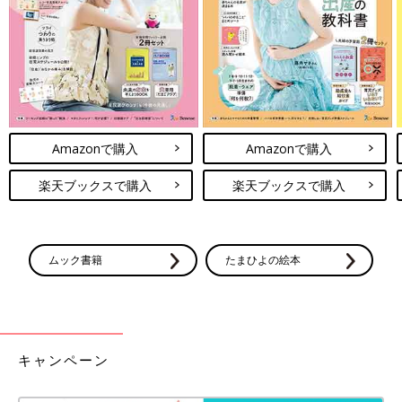
でも、これまでの落ち込みの日々を思うと、少しずつ娘は成長し
ていっているのだろうなぁなんて励まされます。
たくさん食べるお子さんも、そうでないお子さんも。子育ての大
変さはそれぞれ！！
無理せず、それぞれのペースでやっていきたいものですね〜。皆
様、今日もお疲れ様ですッ！！
Amazonで購入
Amazonで購入
それではまた次回！
楽天ブックスで購入
楽天ブックスで購入
関連記事：【管理栄養士のババアが考えたッ！】子どもの食べ物
の選び方について
【ババア】
ムック書籍
たまひよの絵本
2歳の娘を育てている主婦。イタリアに住んでいた頃の思い出話
や、日々の家事育児に関する漫画を描いています。
■ブログ「ババア、育児をする」
http://babaikuji.com
■
Twitter
：@baba_ikuji
キャンペーン
前の話
次の話
【ババア、少食＆偏
一覧
【ババア、育児をす