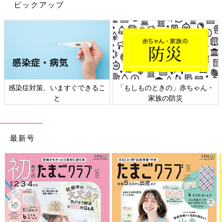
ピックアップ
検索魔になった結果、「外でお弁当を食べたら、食欲も湧くので
は！？」なんてことを思いついたババア。
朝からせっせとお弁当を作り、公園や子育て支援センターでお弁
当を広げる日々が続きました。でも…やっぱり食べな〜〜い！！
感染症対策、いますぐできるこ
「もしものときの」赤ちゃん・
周りのお子さんはパクパク美味しそうにお弁当を食べているの
と
家族の防災
に、娘はほとんど食べずに駆け回る…。
たくさん残ったお弁当箱を持って帰るって、なんて悲しいんだろ
う〜〜！！と思いつつも、遂に2歳児から入園できる
幼稚園
に通
最新号
うことになったのでした。
結果はまさかの「急に食べるようになった」でビックリーッ！！
何かを完食するということがほぼなかった娘なので、感動もひと
しおでした。
もちろん食べない日もまだまだありますし、偏食は続行中で。漫
画に描いたように、「もずくしか食べてないじゃん…。」みたい
な日も…。