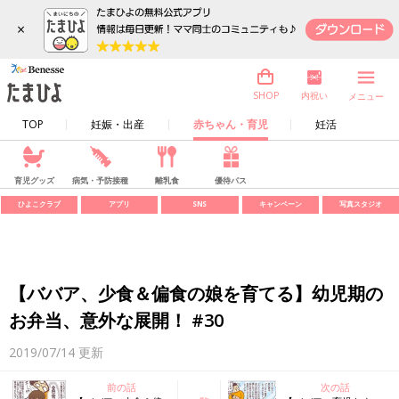
×
内祝い
SHOP
メニュー
TOP
妊娠・出産
赤ちゃん・育児
妊活
育児グッズ
病気・予防接種
離乳食
優待パス
ひよこクラブ
アプリ
SNS
キャンペーン
写真スタジオ
【ババア、少食＆偏食の娘を育てる】幼児期の
お弁当、意外な展開！ #30
2019/07/14
更新
前の話
次の話