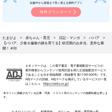
妊娠中から産後まで長く使える無料アプリ
無料ダウンロード
たまひよ
赤ちゃん・育児
日記・マンガ
ババア
【ババア、少食＆偏食の娘を育てる】幼児期のお弁当、意外な展
開！ #30
ＡＢＪマークは、この電子書店・電子書籍配信サービスが、
著作権者からコンテンツ使用許諾を得た正規版配信サービス
であることを示す登録商標（登録番号 第11091000号）です。
ABJマークの詳細、ABJマークを掲示しているサービスの一覧
はこちら→
https://aebs.or.jp/
本サイトに掲載されている記事・写真・イラスト等のコンテンツの無断転載を禁じま
す。
たまひよについて
利用規約
ポリシー
医師・専門家一覧