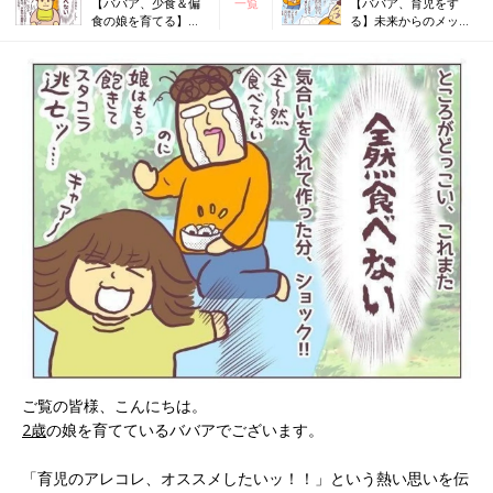
【ババア、少食＆偏
一覧
【ババア、育児をす
食の娘を育てる】落
る】未来からのメッセ
ち込んでばかりの乳
ージ！？ #31
児期！ #29
ご覧の皆様、こんにちは。
2歳
の娘を育てているババアでございます。
「育児のアレコレ、オススメしたいッ！！」という熱い思いを伝