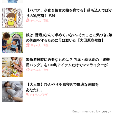
【ババア、少食＆偏食の娘を育てる】落ち込んでばか
りの乳児期！ #29
赤ちゃん・育児
娘は｢普通｣なんて求めていない｡そのことに気づき､娘
の笑顔を守るために母は動いた【大田原症候群】
赤ちゃん・育児
緊急避難時に必要なものは？ 乳児・幼児別の「避難
用バッグ」を100均アイテムだけでママライターがつ
くってみた！
赤ちゃん・育児
【大人気】ひんやり冷感寝具で快適な睡眠を
あなたに。
PR(アイリスプラザ)
Recommended by