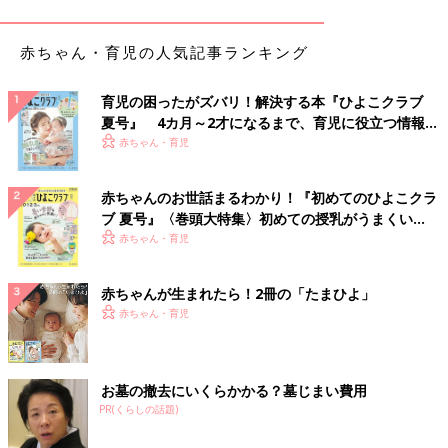
赤ちゃん・育児の人気記事ランキング
育児の困ったがズバリ！解決する本『ひよこクラブ
夏号』 4カ月～2才になるまで、育児に役立つ情報が
いっぱい！
赤ちゃん・育児
赤ちゃんのお世話まるわかり！『初めてのひよこクラ
ブ 夏号』〈巻頭大特集〉初めての授乳がうまくい
く！ おっぱい・ミルクの基本と夏のトラブル 解決テ
赤ちゃん・育児
ク
赤ちゃんが生まれたら！2冊の「たまひよ」
赤ちゃん・育児
お墓の撤去にいくらかかる？墓じまい費用
PR(くらしの話題)