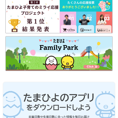
食の娘を育てる】落
る】未来からのメッセ
ち込んでばかりの乳
ージ！？ #31
児期！ #29
妊娠日数や生後日数に合った情報を毎日お届け