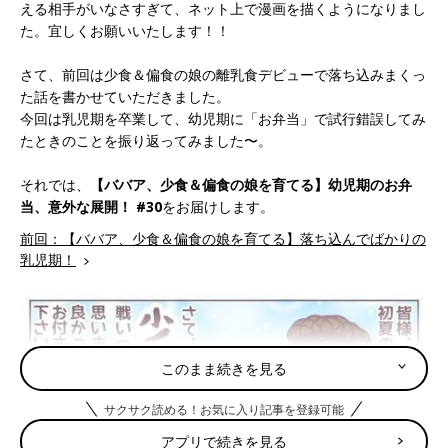
える相手がいなさすぎて、ネット上で漫画を描くようになりまし
た。宜しくお願いいたします！！
さて、前回は少食＆偏食の娘の離乳食デビューで落ち込みまくっ
た話を書かせていただきました。
今回は乳児期を卒業して、幼児期に「お弁当」で試行錯誤してみ
たときのことを振り返ってみました〜。
それでは、
【ババア、少食＆偏食の娘を育てる】幼児期のお弁
当、意外な展開！ #30
をお届けします。
前回：【ババア、少食＆偏食の娘を育てる】落ち込んでばかりの
乳児期！
このまま続きを見る
サクサク読める！お気に入り記事を登録可能
アプリで続きを見る