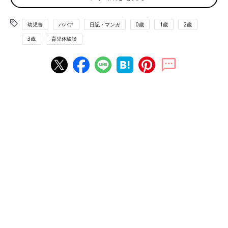
幼児食
ババア
日記・マンガ
0歳
1歳
2歳
3歳
育児体験談