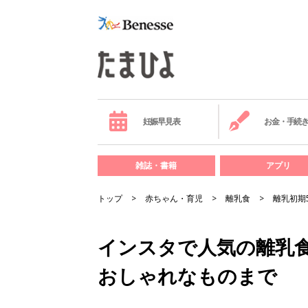
妊娠早見表
お金・手続
雑誌・書籍
アプリ
トップ
赤ちゃん・育児
離乳食
離乳初期
インスタで人気の離乳
おしゃれなものまで