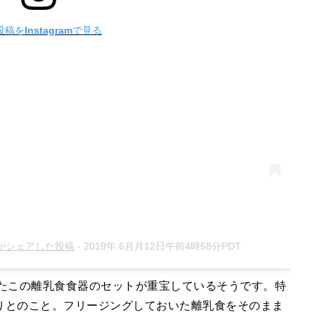
稿をInstagramで見る
by)がシェアした投稿
-
2019年 6月月12日午前4時58分PDT
たこの離乳食食器のセットが重宝しているそうです。特
りとのこと。フリージングしておいた離乳食をそのまま