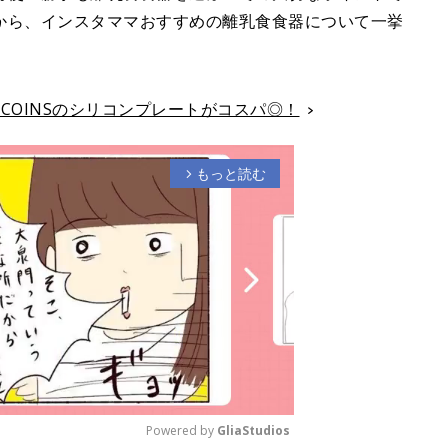
から、インスタママおすすめの離乳食食器について一挙
COINSのシリコンプレートがコスパ◎！
もっと読む
arrow_forward_ios
Powered by 
GliaStudios