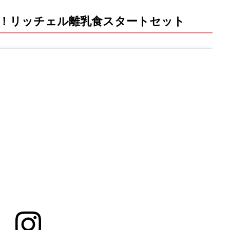
！リッチェル離乳食スタートセット
M
u
t
e