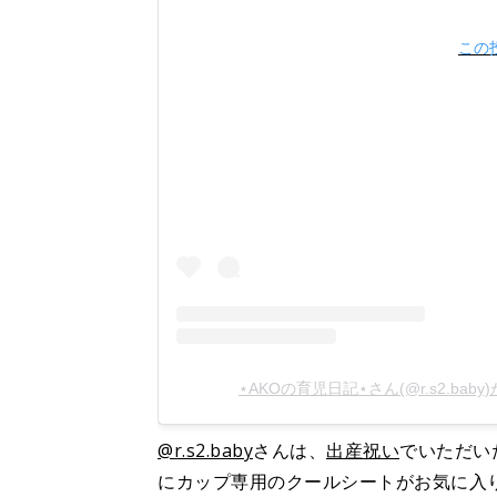
この投
⋆AKOの育児日記⋆さん(@r.s2.ba
@r.s2.baby
さんは、
出産祝い
でいただい
にカップ専用のクールシートがお気に入