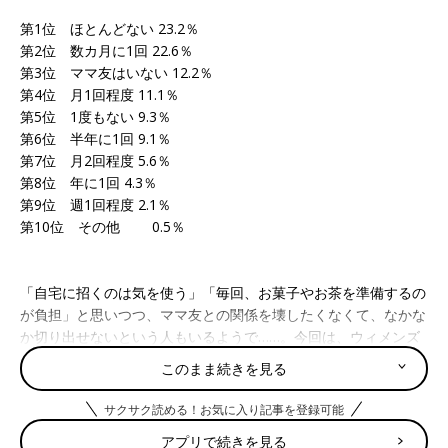
第1位 ほとんどない 23.2％
第2位 数カ月に1回 22.6％
第3位 ママ友はいない 12.2％
第4位 月1回程度 11.1％
第5位 1度もない 9.3％
第6位 半年に1回 9.1％
第7位 月2回程度 5.6％
第8位 年に1回 4.3％
第9位 週1回程度 2.1％
第10位 その他 0.5％
「自宅に招くのは気を使う」「毎回、お菓子やお茶を準備するの
が負担」と思いつつ、ママ友との関係を壊したくなくて、なかな
か切り出せないという人もいるようで……。今回は、ウィメンズ
パークに寄せれらたママ友とのランチ会にまつわるお悩みとそれ
このまま続きを見る
に対する先輩ママのアドバイスをご紹介します。
サクサク読める！お気に入り記事を登録可能
こちらもおすすめ→やっぱり！ 納得！ 好かれるママ友には共
通点があった！
アプリで続きを見る