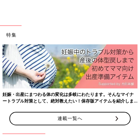
時間どおりに動くのがむずかしい
「1人の方が楽です。乳児がいて出掛けるのは大変だし、子ども
が寝る時間やミルクの時間も日によって違うし……。約束してそ
特集
の時間になんて大変すぎる。子どもが寝た隙に簡単なもので済ま
せる方が気楽でいいな」
昔からの友だちならアリだけど
「昔からの友だちと同時期に子どもを産んでママ友に…っていう
関係だったらアリかも。子どもを産んだ後にできたママ友さん
と…と想像したら、それは無理。幼なじみだったら、私が料理が
妊娠・出産にまつわる体の変化は多岐にわたります。そんなマイナ
得意じゃないのが分かっているから、手抜きでも何も思わないだ
ートラブル対策として、絶対教えたい！保存版アイテムを紹介しま
ろうけど、知り合って間もない人に手抜き料理ばかり出せないで
す。
す」
連載一覧へ
今後の友人関係の妨げに
「乳児がいるときはママ友とは昼食後に会うようにしていまし