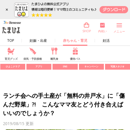
×
内祝い
SHOP
メニュー
TOP
妊娠・出産
赤ちゃん・育児
妊活
育児グッズ
病気・予防接種
離乳食
優待パス
ひよこクラブ
アプリ
SNS
キャンペーン
写真スタジオ
ランチ会への手土産が「無料の井戸水」に「傷
んだ野菜」?! こんなママ友とどう付き合えば
いいのでしょうか？
2019/08/15
更新