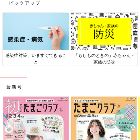
ピックアップ
た。大人3人と乳児3人のランチを3日に1回作るなんてあり得な
いし無理！振る舞うなら最低限恥ずかしくないよう、お互い見栄
をはって頑張りませんか？ 仲良しでも『あの家のランチしょぼ
い』『お金かかってない』となりそう……。昔ちょっと近い経験
があり大変でした。友人関係を壊さないためにも、ある程度の線
引きは大事です」
ふつうの友だち付き合いとはまた違った一面があるママ友とのお
感染症対策、いますぐできるこ
「もしものときの」赤ちゃん・
付き合い。とくに自宅でのランチ会では、もやっとする場面に遭
と
家族の防災
遇してしまう確率は高いのかも……。価値観や感覚に違いはあり
ますが、お互いの状況に配慮しながら、ママ友との素敵な時間を
過ごせるといいですね。
（文・清川優美）
最新号
■関連：「19時にLINE」は非常識？ママたちのLINE事情
■文中のコメントは『ウィメンズパーク』の投稿を再編集したも
のです。