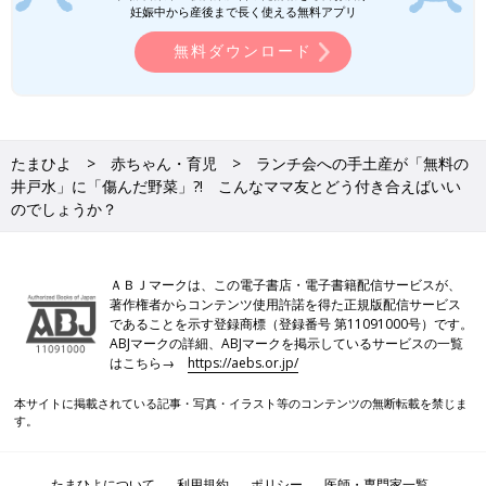
妊娠中から産後まで長く使える無料アプリ
無料ダウンロード
たまひよ
赤ちゃん・育児
ランチ会への手土産が「無料の
井戸水」に「傷んだ野菜」?! こんなママ友とどう付き合えばいい
のでしょうか？
ＡＢＪマークは、この電子書店・電子書籍配信サービスが、
著作権者からコンテンツ使用許諾を得た正規版配信サービス
であることを示す登録商標（登録番号 第11091000号）です。
ABJマークの詳細、ABJマークを掲示しているサービスの一覧
はこちら→
https://aebs.or.jp/
本サイトに掲載されている記事・写真・イラスト等のコンテンツの無断転載を禁じま
す。
たまひよについて
利用規約
ポリシー
医師・専門家一覧