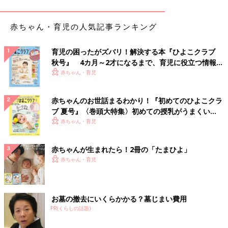
「そんな図々しい人いるんですね！びっくりです。時間潰しに使
赤ちゃん・育児の人気記事ランキング
われるだけでも嫌なのに、人の分のお昼ごはんの用意なんて絶対
嫌ですよ。私は、お邪魔する時間がお昼にかかるなら『お昼買っ
育児の困ったがズバリ！解決する本『ひよこクラブ
て行くけど何がいい？』と聞きます。はっきり『お昼は買って来
秋号』 4カ月～2才になるまで、育児に役立つ情報が
る？』か『お昼はすませて来て』と言った方がいいですよ」
いっぱい！
赤ちゃん・育児
確信犯かど天然タイプか
赤ちゃんのお世話まるわかり！『初めてのひよこクラ
ブ 夏号』〈巻頭大特集〉初めての授乳がうまくい
「確信犯もしくはど天然なんでしょうね（汗）。しょっちゅうお
く！ おっぱい・ミルクの基本と夏のトラブル 解決テ
赤ちゃん・育児
付き合いがあるなら、だんだんとくだけた関係になってきた、を
ク
装って、閉店間際のパン屋さんで買ったパンとか、インスタント
ラーメンをお昼に出してみては？ もし確信犯だった場合、いち
赤ちゃんが生まれたら！2冊の「たまひよ」
早く察知してターゲットを変えるか、せめて何か持ってくると思
赤ちゃん・育児
います。ど天然なら言えば気がついてくれると思いますよ」
あの手この手でとにかく断る
お墓の撤去にいくらかかる？墓じまい費用
PR(くらしの話題)
「そのママ友さんは、フレンドリーで楽しい人なんでしょうね。
でも、図々しすぎる。まず、自宅に呼べないなら人の家も遠慮す