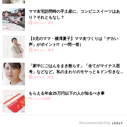
他にも、こんなお悩みが寄せられています！
ママ友宅訪問時の手土産に、コンビニスイーツはあ
り？それともなし？
「知り合いの先輩ママさんは仲良し3人組、子どもは3人とも乳
赤ちゃん・育児
児。毎日ランチをつくるのは大変なので、平日は1人がランチを
作り、ほかの2人に振る舞っているそう。順番でランチを作るこ
【3児のママ・横澤夏子】ママ友づくりは「デカい
とによって、3日に1回しかランチをつくらなくてよくなります。
声」がポイント!?（一問一答）
先輩ママさんに、このようなローテーションランチをすすめられ
赤ちゃん・育児
ました。みなさんはローテーションランチ、楽だと感じますか？
私は出不精なので、1人で手抜きランチのほうが楽だと思ってし
まいました」
「家中にごはんをまき散らす」「全てがマイナス思
考」などなど。私のまわりのモヤっと＆ドン引きなマ
ウィメンズパークでの意見は…？
マ友・パパ友
赤ちゃん・育児
嫌いな食べものに気をつかう
もらえる年金25万円以下の人が知るべき事
PR(くらしの話題)
「ローテーションランチ、楽じゃないです。献立も思いつきです
ぐに作れないし、嫌いなものや苦手なものでも大人だからふつう
に食べなきゃいけないし……。何よりおもてなししなければなら
ないのは疲れます」
Recommended by