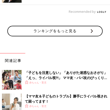
べきだし、ごはん用意してもらって手土産がそんなのなんてあり
えないですよ。
Recommended by
私は図々しい人はいくら親切で優しくてもダメなので『子どもが
夜泣き
して、寝不足で頭が痛い』とか、『午前中に掃除洗濯し
て、その後はひと休みしないと身体が持たない』とか理由をつけ
ランキングをもっと見る
てとにかく断ります。それで相手が気を悪くしても知りません。
嫌なものははっきり断りましょう」
しんどくなる一方のお付き合いは注意
関連記事
「しんどさと楽しさ、マイナスとプラスを考えて、自分が辛くな
る一方なら、お付き合い自体を考えるのが良いかもしれません。
ママ友って、あまりにもストレスだったり、『あれ？』って思う
「子どもを注意しない」「ありがた迷惑なおさがり」
ことが多かったら、長続きはしないと思います。会うのは2、3か
「えっ、ライバル視?!」 ママ友・パパ友のびっくりエ
月に一度にするとか、たまには子連れで行けるお店にするとか。
ピソード
赤ちゃん・育児
無理して付き合うとストレスになると思うので、気の合う人や価
値観の合う人とのお付き合いをおすすめします」
【ママ友＆子どものトラブル】勝手にライバル視され
て困ってます！
ローテーションランチってラク？
赤ちゃん・育児