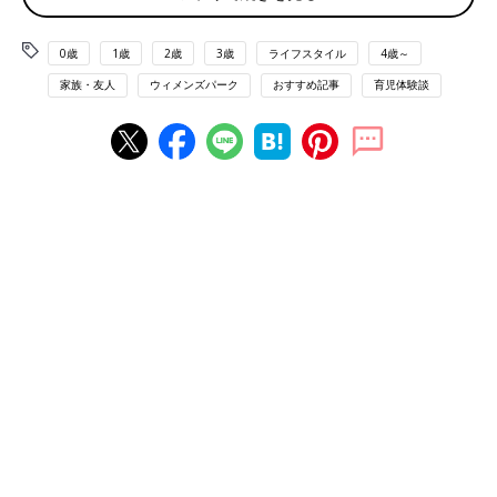
ママ友好きだけど手土産が……
0歳
1歳
2歳
3歳
ライフスタイル
4歳～
家族・友人
ウィメンズパーク
おすすめ記事
育児体験談
「ママ友のＡさんと月に1～3回ほどお茶やランチをしています。
最近は、うちに赤ちゃんがいるので、私の家で会うことが増えま
した。Ａさんは義父母と同居、平日の昼間に家にいるのが苦痛で
できるだけ出かけたいそうです。お昼ごはんもうちで出すことが
多く、人に出すと思うと夕食並みに手間をかけて作るので、正直
いつも大変です。食後には、コーヒーを何杯も出し、お菓子も
2、3種類用意しています。
そして、私の心が狭くてすいません！ Ａさん、手土産がしょぼ
いんです。お金がないわけではなさそうなのですが、無料の井戸
水や、ご主人がつくる商品にならない小さくて少量の傷んだ野菜
など。
子どもたちも仲良しで、この先もお付き合いがあると思うので、
無下にはしたくはないのですが、みなさんならどうしますか？」
このお悩みに対する、先輩ママのアドバイスを見てみましょう。
相手はラッキーとしか思っていない