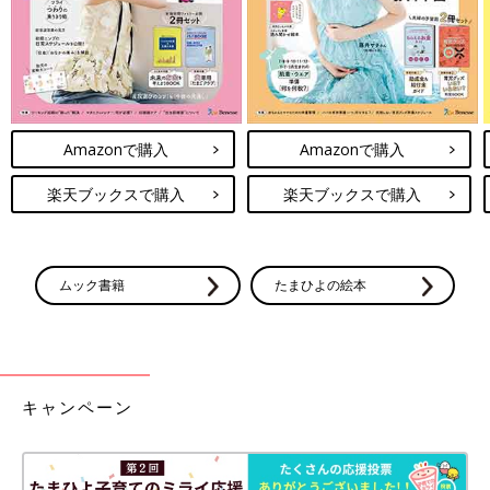
文／安永 美穂
早稲田大学卒業後、出版社勤務を経て、フリーライターとして独
立。ベネッセコーポレーション進研ゼミの情報誌などで、受験・
進路・キャリアにまつわる記事や人物インタビューを数多く手が
ける。また、1児の子育て経験や
保活
経験を生かし、雑誌やウェ
Amazonで購入
Amazonで購入
ブサイトで、子育て・ワーキングマザーの生き方・企業の両立支
援策などについての取材・執筆も行っている。
楽天ブックスで購入
楽天ブックスで購入
企画・構成／たまひよONLINE編集部
ムック書籍
たまひよの絵本
前の話
次の話
7時間睡眠ができてい
一覧
ママたちが注目する
るのはなぜ！？話題
「在宅」という働き
のヒット商品を開発
方、リアル在宅秘書の
した2児のママのタイ
本音は？
ムスケジュール
キャンペーン