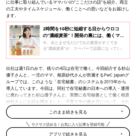
に仕事に取り組んでいるママパパの“ここだけの話”を紹介。両立
の工夫やタイムスケジュール、働くことへの思いなどをお届けし
ます。
2時間を10秒に短縮する目からウロコ
の“濃縮麦茶”！開発の裏には、働くママ
の悩みと愛情がたっぷりでした
今、水とまぜるだけで2Lの麦茶がすぐでき
る“濃縮麦茶”が、スーパーで話題になっていま
す。商品名は、「GREEN DA・KA・RA やさし
い麦茶 濃縮タイプ」（180g、115円(税別)／サ
ントリー）。水と混ぜるだけ、たった10秒で麦
出社は週1日のみで、残りの4日は在宅で働く。今回紹介する杉山
茶ができあがるそう。ティーバッグを使って煮
優子さんと、一児のママ、相原紗代さんが所属するPwC Japanグ
出す時間も手間もかけないでOK。目からウロ
ループでは、このような「在宅秘書」のシステムを2015年から
コの商品です。 そんな家族想いの商品を生み出
導入しています。今回は、同社で在宅秘書の日本への導入・運用
したサントリーの開発チームで活躍しているの
が、高原令奈 さんです。開発は、何軒も家庭訪
に携わってきた杉山優子さんと、実際に在宅秘書として働く相原
問をして、キッチンや冷蔵庫の様子を見ながら
紗代さんにお話を聞きました。子育て中の働き方について、それ
ママの悩みを聞くところからスタート。
ぞれにどのような思いがあるのでしょうか。
このまま続きを見る
ママたちがキャリアをあきらめずに済む働き方を
サクサク読める！お気に入り記事を登録可能
アプリで続きを見る