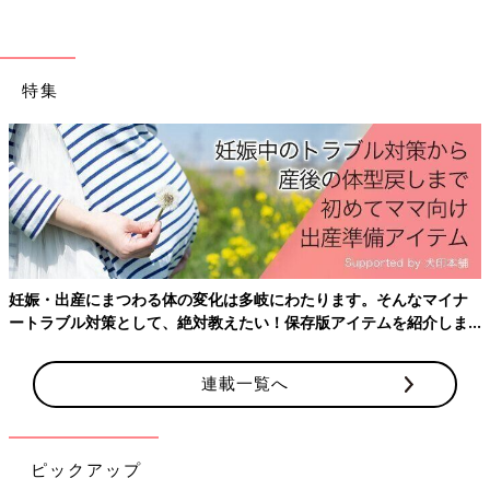
このような考え方に魅力を感じ、2018年の9月から在宅秘書とし
て働き始めたのが、
保育園
の年長の娘さんがいる相原紗代さんで
す。
特集
大学の英文科を卒業した相原さんは、1年間のイギリス留学の経
験があり、英検準一級、TOEIC 935点を取得している高い英語能
力の持ち主。メーカーで海外営業の仕事を経験し、出産後は特許
事務所でパートとして働き始めましたが、仕事・家事・育児で大
忙しの毎日を送る中で「もっと時間を有効に使える方法はないか
な？」と考えるようになり、在宅で働こうと決意。在宅秘書にな
る前は、個人事業主として翻訳や英語を使う業務の委託を受けて
いたといいます。
妊娠・出産にまつわる体の変化は多岐にわたります。そんなマイナ
ートラブル対策として、絶対教えたい！保存版アイテムを紹介しま
「個人事業主は自分の裁量で仕事ができるという魅力はあるので
す。
すが、収入が安定せず、仕事の幅が広がらないという課題も感じ
連載一覧へ
ていました。そんなとき、PwC Japanグループの在宅秘書の公募
を見て、フルタイム勤務でありながら在宅で働けるという点に魅
力を感じ、応募してみることに。面接の場で、PwC Japanグルー
プが在宅秘書を導入したのは『家庭も仕事も大切にしたいという
ピックアップ
女性の願いを叶える働き方を普及させたい』という思いがあるか