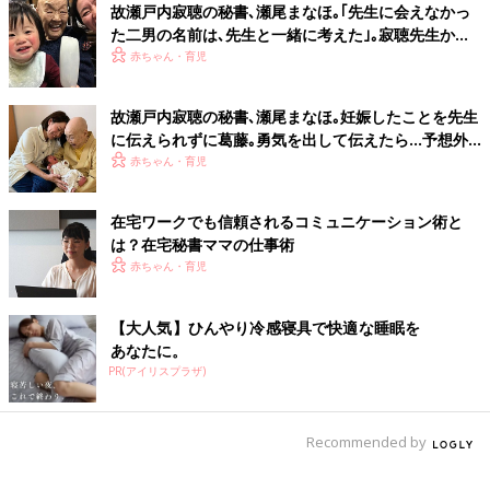
故瀬戸内寂聴の秘書､瀬尾まなほ｡｢先生に会えなかっ
ではないかと思います。」
た二男の名前は､先生と一緒に考えた｣｡寂聴先生から
学んだものとは？
赤ちゃん・育児
杉山さん自身も、男の子を育てながら働くワーキングマザー。息
子さんには日頃から、「ママが直接お世話になっている人だけで
故瀬戸内寂聴の秘書､瀬尾まなほ｡妊娠したことを先生
なく、目には見えないところでママを支えてくれている人々も含
に伝えられずに葛藤｡勇気を出して伝えたら…予想外
めて、みんなであなたを育ててくれているのよ」と伝えているそ
の反応が
赤ちゃん・育児
うです。
「子どもがいると急な発熱などで仕事を休まざるを得ないことも
在宅ワークでも信頼されるコミュニケーション術と
あり、私もこれまで、上司や同僚をはじめ、たくさんの人のサポ
は？在宅秘書ママの仕事術
ートに支えられてきました。子育て中は自分ではコントロールで
赤ちゃん・育児
きないこともたくさんあるので、開き直ることも大切です。自分
の経験も踏まえつつ、ママたちが無理なく安心して働ける制度や
【大人気】ひんやり冷感寝具で快適な睡眠を
環境を整えた上で、『子どもがいるんだから、できないことはで
あなたに。
きないと開き直っていい。あなたの力を活かせるように、まずは
PR(アイリスプラザ)
一歩を踏み出してみて』と背中を押すことができるような存在で
ありたいと思っています。」
Recommended by
5歳児のママが在宅秘書の働き方を選んだ理由は？