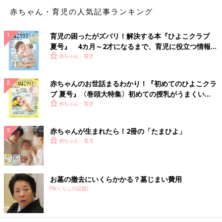
ちょうどその頃、ある友人との会話がきっかけで、杉山さんは在
赤ちゃん・育児の人気記事ランキング
宅秘書を日本に導入する必要性をより強く感じるようになったと
いいます。
育児の困ったがズバリ！解決する本『ひよこクラブ
「『私のママ友に、昔はバリバリ仕事をしていたんだけど、今は
夏号』 4カ月～2才になるまで、育児に役立つ情報が
専業主婦になっている人がいるの。自分ができることを活かして
いっぱい！
赤ちゃん・育児
もう一度働きたいと言っているのだけど、何かいい仕事はな
い？』という相談を受けたんです。日本には、高い能力を持ち、
赤ちゃんのお世話まるわかり！『初めてのひよこクラ
仕事で十分な実績がありながらも、結婚・出産を機に家庭に入る
ブ 夏号』〈巻頭大特集〉初めての授乳がうまくい
女性が大勢います。私自身も、優秀な女性が育児との両立ができ
く！ おっぱい・ミルクの基本と夏のトラブル 解決テ
赤ちゃん・育児
ずに仕事をあきらめるケースをたくさん見てきました。このよう
ク
な女性たちに、在宅秘書として活躍できる機会を提供できれば、
赤ちゃんが生まれたら！2冊の「たまひよ」
会社にとっても女性たちにとってもWIN-WINの関係を築けると
赤ちゃん・育児
思いました。」
PwC Japanグループの在宅秘書の応募条件は、TOEIC850点以
上、社会人経験10年以上、中級レベル以上のパソコンスキルが必
お墓の撤去にいくらかかる？墓じまい費用
須。かなりハードルが高い条件であるにもかかわらず、いざ公募
PR(くらしの話題)
をしてみると想定を超える応募があったといいます。
「皆さん優秀な方ばかりなのですが、面接を受けることができた