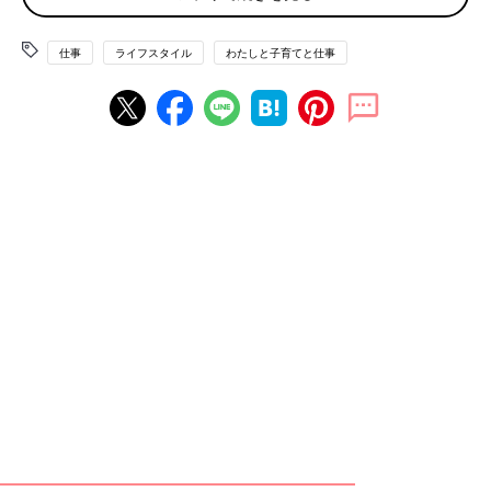
在宅秘書という働き方は、もともとPwC米国法人で考えられたシ
ステム。より優秀な人材を秘書として雇用するために検討した結
仕事
ライフスタイル
わたしと子育てと仕事
果、昨今は秘書業務もリモートで行うことが増えているという理
由から、「週5日出社」を採用条件から無くしたのです。つま
り、当初は”働くママのために”考えられた働き方ではありません
でした。
一方、PwC Japanグループにおけるシステムの立ち上げに携わっ
てきた杉山優子さんは、在宅秘書を日本に導入した経緯を次のよ
うに説明します。
「1986年の男女雇用機会均等法の施行から30年余りが経ち、多
くの女性が4年制大学卒業後に総合職として入社するようになり
ました。かつては、秘書は一般職の女性たちにとって花形の仕事
でしたが、男性と肩を並べて働く女性が増えたことで、秘書志望
の女性は減少。パートナーのサポート業務を行っていただく優秀
な秘書を積極採用している弊社にとって、この状況に危機感もあ
りました。一方、出産を機に職を手放さざるを得ない女性も少な
くない時代。そこで注目したのが、米国法人で成果を上げていた
在宅秘書という取り組みだったのです。」