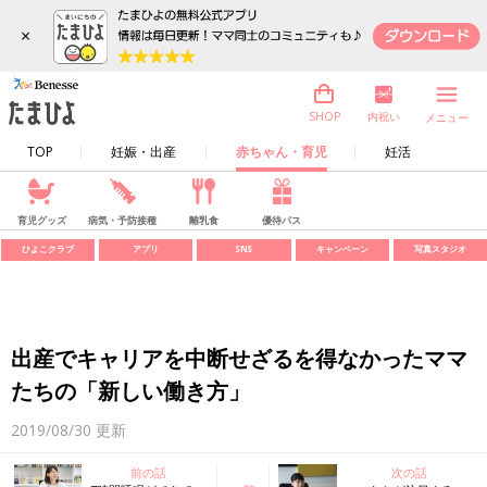
×
内祝い
SHOP
メニュー
TOP
妊娠・出産
赤ちゃん・育児
妊活
育児グッズ
病気・予防接種
離乳食
優待パス
ひよこクラブ
アプリ
SNS
キャンペーン
写真スタジオ
出産でキャリアを中断せざるを得なかったママ
たちの「新しい働き方」
2019/08/30
更新
前の話
次の話