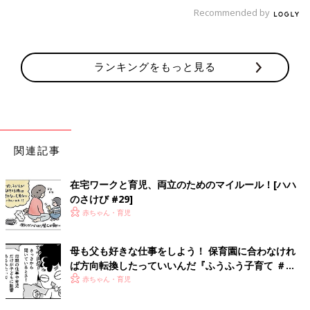
というだけで『ありがとうございます』と御礼の言葉を口にされ
Recommended by
ます。『長い間、家の中で髪を振り乱して子育てをしていたか
ら、オフィスビルに入るだけでドキドキしてしまった。でも、自
分ができることを活かして、もう1回、社会とつながりたいんで
ランキングをもっと見る
す』と。キャリアを中断せざるを得なかった女性たちのこうした
切実な思いを叶えることが、本当の意味での女性活躍推進につな
がるのではないでしょうか。」
ママが在宅で働くことは子どもにとってもプラスに
関連記事
在宅で働きながら子育てをする女性が増えることは、日本社会全
在宅ワークと育児、両立のためのマイルール！[ハハ
体にとっても良い影響をもたらすと杉山さんは考えています。
のさけび #29]
赤ちゃん・育児
「ママが仕事をしている様子を見れば、子どもたちは『自分も将
来はこんなふうに働くんだな』とイメージしやすくなります。日
常のふとした親子の会話の中で、自分の経験をもとに社会とつな
母も父も好きな仕事をしよう！ 保育園に合わなけれ
げて話ができるママって素敵だと思うんです。
ば方向転換したっていいんだ『ふうふう子育て ＃
そして、働く母親の姿を間近で見て育った子どもたちは、将来、
61』
赤ちゃん・育児
自分が共働きで子育てをすることになったとき、家事や育児の分
担も含めてパートナーと助け合いながら生きていける人になるの