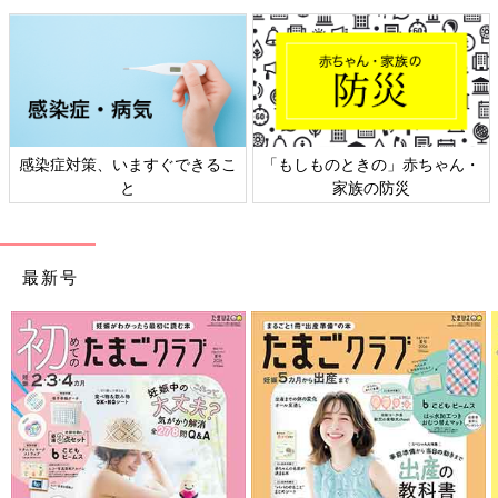
らだという熱意のこもったお話を聞いて、ぜひ挑戦してみたいと
思いました。」
個人事業主として仕事をしていたときは、納期直前には土日返上
で働くこともあったという相原さん。現在は土日はお休みなの
で、オンとオフのメリハリがしっかりつくようになったそうで
す。
感染症対策、いますぐできるこ
「もしものときの」赤ちゃん・
と
家族の防災
「娘との時間を大切にできるように、小学生のうちくらいまでは
現在のペースで仕事と家庭を両立していきたいと考えています。
私たちが在宅秘書として質の高い仕事をすることは、同じような
最新号
状況にある人たちの働き方の選択肢を増やすことにもつながるは
ず。だから、在宅でも出社している人と比べて遜色なく働けると
身をもって証明できるように、在宅秘書の仕事を究めていきたい
です」と在宅秘書への前向きな思いを語ってくれました。
会社で働くか、個人で働くかという二者択一を迫られる時代か
ら、会社に属しながらも自分のペースで働くという道が選べる時
代へ。在宅秘書は、ママたちが自分の能力を活かして自分らしく
働くことを可能にする、新しい時代に合ったワークスタイルなの
かもしれませんね。