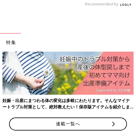
これからベビーベッドで使用しようとしているシーツを、添い寝
Recommended by
のときに使用することで、ママ（保育者）のにおいがつきます。
ベビーベッドに移ったときに、シーツからママ（保育者）のにお
いがすることで、赤ちゃんが安心します。
特集
STEP４
徐々にベビーベッドに移行をしていきましょう。１日で寝るよう
にはなりませんが、少しずつ慣らしていくことが大切です。
慣らしていく順番としては、「夜の就寝時→朝寝→昼寝」のよう
に移行していくといいでしょう。もし、赤ちゃんが泣いてしまっ
たら「あやしの段階」をたどってみてください。あやしの段階と
は、「声かけ→とんとん→抱っこ」のこと。詳しくは連載第6回
目で書いた「
夜泣き
」で解説しています。
妊娠・出産にまつわる体の変化は多岐にわたります。そんなマイナ
ートラブル対策として、絶対教えたい！保存版アイテムを紹介しま
STEP５
す。
毎日同じ“ねんねルーティン”を行いましょう。子どもは「次は何
をするか」がわかることで、安心します。寝る前に毎日同じルー
連載一覧へ
ティンを繰り返すことで、子どもは「次は何をするか」「そろそ
ろ寝るんだな」ということをおぼえていきます。