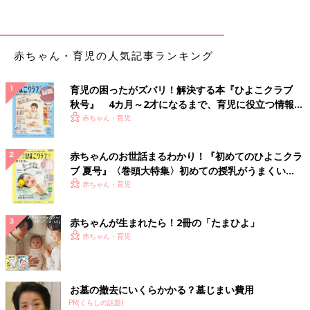
かくいう私も、長男の時はそんな１人でした。
私は出産前に「赤ちゃんはベビーベッドに入れたら、勝手に寝る
赤ちゃん・育児の人気記事ランキング
ものだ」と思っていました。しかし、長男はベビーベッドに寝か
せると、いわゆる“背中スイッチ”がすぐに入ってギャン泣き！
育児の困ったがズバリ！解決する本『ひよこクラブ
そのため、まったくベビーベッドで寝かせることができませんで
秋号』 4カ月～2才になるまで、育児に役立つ情報が
した。
いっぱい！
赤ちゃん・育児
私はどんどん寝不足になり、自分の睡眠を確保するために、添い
赤ちゃんのお世話まるわかり！『初めてのひよこクラ
寝をしました。当時は乳幼児の睡眠の勉強をしていなかったの
ブ 夏号』〈巻頭大特集〉初めての授乳がうまくい
で…。
く！ おっぱい・ミルクの基本と夏のトラブル 解決テ
赤ちゃん・育児
ク
今思い返せば「そんなことをしていたら、寝ないよな～」という
ことばかりしていました。（決して、添い寝自体が悪いわけでは
赤ちゃんが生まれたら！2冊の「たまひよ」
ありませんよ！）
赤ちゃん・育児
たとえば…
明るい部屋で寝かしつけをしていたり、夜中のおむつ替え時に照
お墓の撤去にいくらかかる？墓じまい費用
明をつけ、「●●くん、おむつ替えの時間だよ」と声かけをした
PR(くらしの話題)