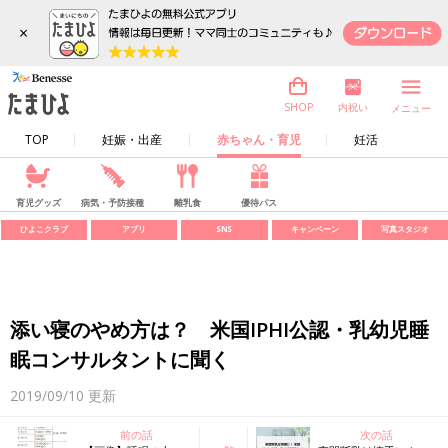
×
内祝い
SHOP
メニュー
TOP
妊娠・出産
赤ちゃん・育児
妊活
育児グッズ
病気・予防接種
離乳食
優待パス
ひよこクラブ
アプリ
SNS
キャンペーン
写真スタジオ
添い寝のやめ方は？ 米国IPHI公認・乳幼児睡
眠コンサルタントに聞く
2019/09/10
更新
前の話
次の話