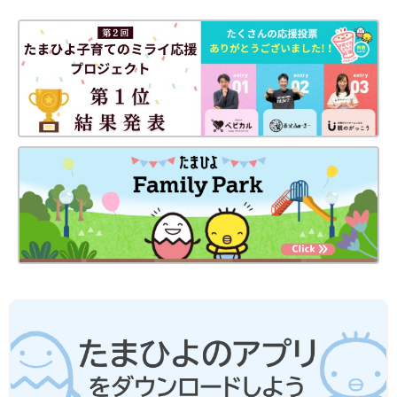
（構成・ひよこクラブ編集部）
愛波 文さん
前の話
次の話
【画像】睡眠の土
一覧
夜間断乳は慎重に！
台 米国IMPI公認・
米国IPHI公認・乳幼児
乳幼児睡眠コンサル
睡眠コンサルタントに
タント／愛波文さん
ポイントを聞く