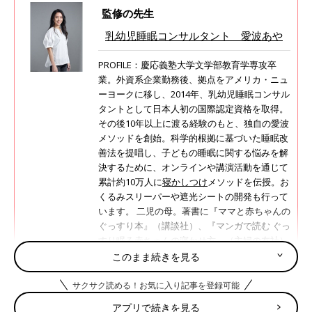
監修の先生
乳幼児睡眠コンサルタント 愛波あや
PROFILE：慶応義塾大学文学部教育学専攻卒
業。外資系企業勤務後、拠点をアメリカ・ニュ
ーヨークに移し、2014年、乳幼児睡眠コンサル
タントとして日本人初の国際認定資格を取得。
その後10年以上に渡る経験のもと、独自の愛波
メソッドを創始。科学的根拠に基づいた睡眠改
善法を提唱し、子どもの睡眠に関する悩みを解
決するために、オンラインや講演活動を通じて
累計約10万人に
寝かしつけ
メソッドを伝授。お
くるみスリーパーや遮光シートの開発も行って
います。 二児の母。著書に『ママと赤ちゃんの
ぐっすり本』（講談社）、『マンガで読む ぐっ
すり眠る赤ちゃんの寝かせ方』（主婦の友社）
がある。現在『忙しくても能力がどんどん引き
このまま続きを見る
出される 子どものためのベスト睡眠』
（KADOKAWA）発売中。
サクサク読める！お気に入り記事を登録可能
アプリで続きを見る