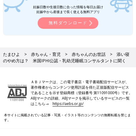
妊娠日数や生後日数に合った情報を毎日お届け
妊娠中から産後まで長く使える無料アプリ
無料ダウンロード
たまひよ
赤ちゃん・育児
赤ちゃんのお世話
添い寝
のやめ方は？ 米国IPHI公認・乳幼児睡眠コンサルタントに聞く
ＡＢＪマークは、この電子書店・電子書籍配信サービスが、
著作権者からコンテンツ使用許諾を得た正規版配信サービス
であることを示す登録商標（登録番号 第11091000号）です。
ABJマークの詳細、ABJマークを掲示しているサービスの一覧
はこちら→
https://aebs.or.jp/
本サイトに掲載されている記事・写真・イラスト等のコンテンツの無断転載を禁じま
す。