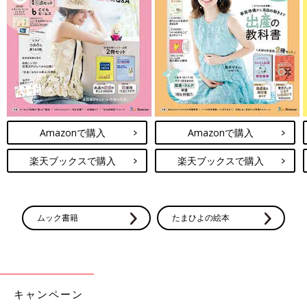
いいので、ギューッと抱きしめる時間をつくってみましょう。
すぐにベビーベッドに慣れるお子さんもいれば、時間がかかるお
子さんもいます。月齢が上がってくるとその分時間はかかります
が、新しい習慣を教えていくのにいちばん大切なことは、一貫性
をもって続けること。
どうしてもうまくいかないときは、「睡眠の土台」の確認をして
みてくださいね。
Amazonで購入
Amazonで購入
お子さんにとって、新しい環境で寝ることはとても大きな変化で
す。それを理解した上でサポートしながら行ってみてください。
楽天ブックスで購入
楽天ブックスで購入
私の長男は10カ月のころに、たった4日間で、添い寝からベビー
ベッド（自分1人の部屋）で“セルフねんね”ができるようになり
ました。「睡眠の土台」を十分に整えたので、私も自信をもって
ムック書籍
たまひよの絵本
行うことができました。
ベビーベッドは赤ちゃんにとって最も安全な寝床です。おうちに
ベビーベッドがあって、「今は物置になっているけれど、使いた
いな」と思っているなら、ぜひ挑戦してみてください！
キャンペーン