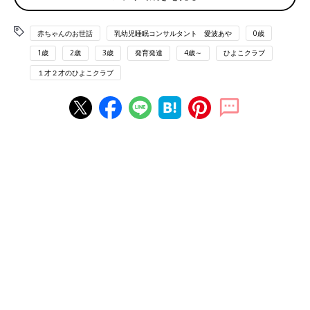
■Home Page
■Instagram ＠aya_aiba
■Twitter
赤ちゃんのお世話
乳幼児睡眠コンサルタント 愛波あや
0歳
■YOUTUBE 愛波あや「赤ちゃんねんねの専門チ
1歳
2歳
3歳
発育発達
4歳～
ひよこクラブ
ャンネル」
１才２才のひよこクラブ
もっと早く知りたかった！ 「睡眠の土
台」こそ赤ちゃん寝かしつけの肝。米国
IMPI公認・乳幼児睡眠コンサルタントが
今回は「睡眠の土台」の整え方について。日本
その秘訣を語る
人初の米国IMPI公認・乳幼児睡眠コンサルタン
トの愛波文さんが、赤ちゃんや子どもの睡眠に
ついて米国NYから情報を発信！「愛波文さんの
ぐっすりねんねROOM#2」。愛波さんはご長男
赤ちゃんはベビーベッドに寝かせても、勝手には眠
の睡眠の土台を２ケ月かけて整えたところ、大
らない⁉
変だった寝かしつけは必要なくなり、難なくす
ーっと寝てくれるようになったそうです。科学
的根拠に基づいた睡眠の土台の整え方を教えて
「ベビーベッドで寝かせたいのに、寝かせられない！」という悩
くれました。
みを、よく相談されます。出産前にベビーベッドを準備したけれ
ど、今は物置状態になっていて使っていないというご家庭も多い
のではないでしょうか。