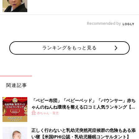
り…。
今になっては、「なんでそんなことをしていたんだろう？」と笑
えるほどです。
Recommended by
少しずつベビーベッドに慣らしていくのがコツ
一度、添い寝に慣れてしまうと、その習慣を変えるのは難しいと
ランキングをもっと見る
思ってしまう方が多いのですが、私は今まで何度も添い寝からベ
ビーベッドへの移行をコンサルテーションしてきました。
それでは、添い寝からベビーベッドへの移行の方法を紹介しま
す。
関連記事
添い寝からベビーベッドへ移行するときの6つのステップ
「ベビー布団」「ベビーベッド」「バウンサー」赤ち
STEP１
ゃんのねんね環境を整える口コミ人気ランキング【た
まずは睡眠の土台を整えましょう。連載第２回目で書いた「睡眠
まひよ 赤ちゃんグッズ大賞2026】
赤ちゃん・育児
の土台」を実践することで、スムーズにベビーベッドに移行する
ことができます。
正しく行わないと乳幼児突然死症候群の危険もある添
い寝【米国IPHI公認・乳幼児睡眠コンサルタント】