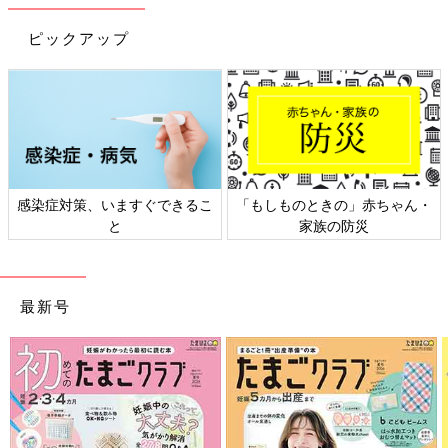
ピックアップ
ちなみに、わが家のきょうだいのルーティンは、【おふろ→寝室
で着替え→寝室の洗面所で歯ブラシ→絵本の読み聞かせ（2～3
冊）→おやすみライトをつける→「大好きだよ」とハグをする→
電気を消す→２人で寝る】です。これを毎日やっています。
添い寝からベビーベッドへ移行するときの注意点
CHECK１
感染症対策、いますぐできるこ
「もしものときの」赤ちゃん・
移行期間中はなるべくきちんと昼寝をさせましょう。日中、十分
と
家族の防災
に睡眠がとれていないと、夜の睡眠に影響することがあります。
昼寝がまだ必要な月齢のお子さんは、きちんと昼寝をさせて、夜
は必ず疲れすぎる前に寝かしつけを始めましょう。
最新号
CHECK２
移行期間中は、日中にいっぱい親と触れ合って遊ぶことで精神的
に安定します。月齢が上がってくると、SKIN TO SKIN（赤ちゃ
んはおむつだけの裸、ママ・パパも上半身裸になり、肌と肌を触
れ合わせること）をする機会が減ってくると思います。けれど、
子どもでも大人でも、肌と肌の触れ合いはとても大事。30秒でも