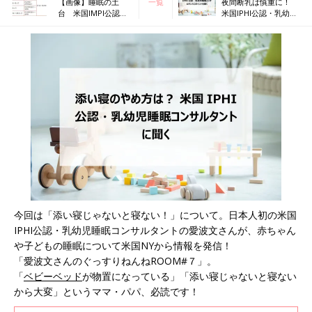
【画像】睡眠の土
一覧
夜間断乳は慎重に！
台 米国IMPI公認・
米国IPHI公認・乳幼児
乳幼児睡眠コンサル
睡眠コンサルタントに
タント／愛波文さん
ポイントを聞く
今回は「添い寝じゃないと寝ない！」について。日本人初の米国
IPHI公認・乳幼児睡眠コンサルタントの愛波文さんが、赤ちゃん
や子どもの睡眠について米国NYから情報を発信！
「愛波文さんのぐっすりねんねROOM#７」。
「
ベビーベッド
が物置になっている」「添い寝じゃないと寝ない
から大変」というママ・パパ、必読です！