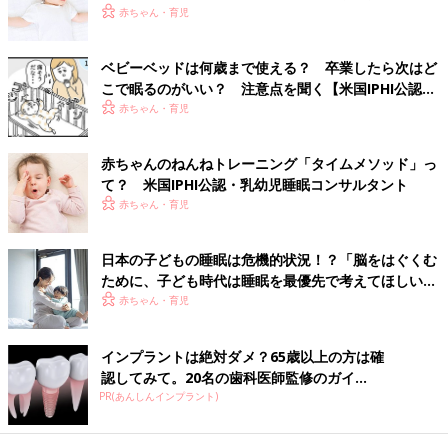
赤ちゃん・育児
STEP２
日中にベビーベッドが置いてある部屋で本を読んだり、遊んだり
して過ごしましょう。お子さんには「ここは安心できる空間なん
ベビーベッドは何歳まで使える？ 卒業したら次はど
だよ」ということを教えてあげましょう。
こで眠るのがいい？ 注意点を聞く【米国IPHI公認・
乳幼児睡眠コンサルタント】
赤ちゃん・育児
【親の寝室にベビーベッドを置いている場合のポイント】
親の寝室にベビーベッドを置いているなら、日中にベビーベッド
赤ちゃんのねんねトレーニング「タイムメソッド」っ
内で一緒に本を読んだり、遊んだりしてみましょう。それを数日
て？ 米国IPHI公認・乳幼児睡眠コンサルタント
（4～5日）行ってから、ベビーベッド内で寝る練習をしていきま
赤ちゃん・育児
しょう。
【子ども部屋にベビーベッドを置く場合のポイント】
日本の子どもの睡眠は危機的状況！？「脳をはぐくむ
子どもの部屋に布団を敷き、数日間布団の上で添い寝をして、そ
ために、子ども時代は睡眠を最優先で考えてほしい」
の空間に慣れてからベビーベッドで寝かせてみるのがおすすめ。
【乳幼児睡眠コンサルタント】
赤ちゃん・育児
環境の変化が急すぎると、赤ちゃんが不安になったり、嫌がった
りすることがあります。少しずつ、子ども部屋やベビーベッドに
インプラントは絶対ダメ？65歳以上の方は確
慣らしましょう。
認してみて。20名の歯科医師監修のガイ...
PR(あんしんインプラント)
STEP３