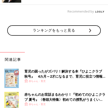
ッションに掲げ、ママも幸せになる育児方法をSNSで発信。著書
に『家事なんて適当でいい！』（KADOKAWA）。
Recommended by
@bonbei_twinslife
ランキングをもっと見る
関連記事
育児の困ったがズバリ！解決する本『ひよこクラブ
秋号』 4カ月～2才になるまで、育児に役立つ情報が
いっぱい！
赤ちゃん・育児
赤ちゃんのお世話まるわかり！『初めてのひよこクラ
ブ 夏号』〈巻頭大特集〉初めての授乳がうまくい
く！ おっぱい・ミルクの基本と夏のトラブル 解決テ
赤ちゃん・育児