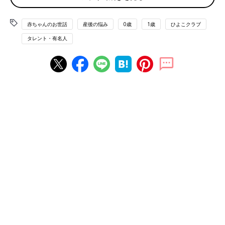
まずは夫に、同居の解消を相談。思いの丈をぶつけながら話し合
いを繰り返し、娘が
1才
のときに家族3人で夫の実家を出ること
赤ちゃんのお世話
産後の悩み
0歳
1歳
ひよこクラブ
に。距離を置いたことでストレスがなくなり、義両親との関係は
むしろ良好になりました。
タレント・有名人
その後、
双子
の妊娠が判明したときは長女時代の経験をふまえ、
「子育てしやすい環境づくり」を模索。洗濯乾燥機など便利家電
も買いそろえ、家事や育児で負担になることはできるだけカット
することに。育児に正解はないと言われるけれど、家族が笑顔で
過ごせたら、それが正解です。今何をいちばん大切にしたいの
か？ そのためにはどうすればいいか。少しずつでも実践してい
けば心は軽くなると思います。
ボンベイ流イライラしない3カ条はコレ！
●第1条 モノと人にどんどん頼る
頑張りすぎると心に余裕がなくなります。宅配サービスなど、お
金で解決できることには投資しても。パパへの気づかいもストレ
スの原因に。つらいときは素直に甘えて。
●第2条 育児の常識にとらわれない