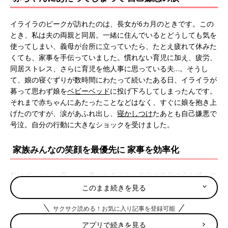
イライラのピークが訪れたのは、長女が6カ月のときです。この
とき、私は夫の両親と同居。一緒に住んでいるとどうしても気を
使ってしまい、義母が台所に立っていたら、たとえ疲れて休みた
くても、家事を手伝っていました。慣れない育児に加え、疲労、
同居ストレス、さらに育児を他人事に思っている夫…。そうし
て、娘の寝ぐずりが数時間にわたって続いたある日、イライラが
募って思わず娘を
ベビーベッド
に投げ下ろしてしまったんです。
それまで赤ちゃんにあたったことなどはなく、すぐに娘を抱き上
げたのですが、涙があふれ出し、
寝かしつけ
たあとも自己嫌悪で
号泣。自分の行動に大きなショックを受けました。
家族みんなの笑顔を最優先に 家事を効率化
私はずっといい母・いい妻になろうと、自分で自分の心を縛って
いたのだと思います。「それなのにみんなわかってくれない。私
このまま続きを見る
だけがつらい思いをしている」と悲観的になっていました。苦し
サクサク読める！お気に入り記事を登録可能
さの原因は、いわば“無用な我慢”。この出来事を機に、もう我慢
するのはやめようと決めました。
アプリで続きを見る