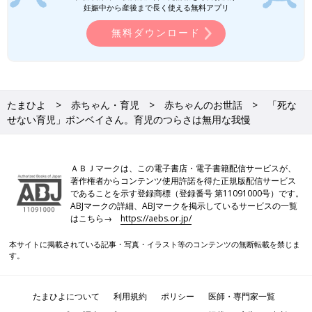
妊娠中から産後まで長く使える無料アプリ
無料ダウンロード
たまひよ
赤ちゃん・育児
赤ちゃんのお世話
「死な
せない育児」ボンベイさん。育児のつらさは無用な我慢
ＡＢＪマークは、この電子書店・電子書籍配信サービスが、
著作権者からコンテンツ使用許諾を得た正規版配信サービス
であることを示す登録商標（登録番号 第11091000号）です。
ABJマークの詳細、ABJマークを掲示しているサービスの一覧
はこちら→
https://aebs.or.jp/
本サイトに掲載されている記事・写真・イラスト等のコンテンツの無断転載を禁じま
す。
たまひよについて
利用規約
ポリシー
医師・専門家一覧