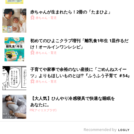
ク
赤ちゃんが生まれたら！2冊の「たまひよ」
赤ちゃん・育児
初めてのひよこクラブ増刊「離乳食1年生 1皿作るだ
け！オールインワン​レシピ」
赤ちゃん・育児
子育てや家事で余裕のない産後に「ごめんねスイー
ツ」よりもほしいものとは⁉︎『ふうふう子育て ＃54』
赤ちゃん・育児
【大人気】ひんやり冷感寝具で快適な睡眠を
あなたに。
PR(アイリスプラザ)
Recommended by