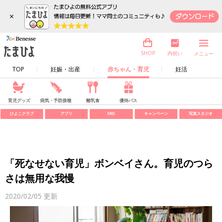
×
内祝い
SHOP
メニュー
TOP
妊娠・出産
赤ちゃん・育児
妊活
育児グッズ
病気・予防接種
離乳食
優待パス
ひよこクラブ
アプリ
SNS
キャンペーン
写真スタジオ
「死なせない育児」ボンベイさん。育児のつら
さは無用な我慢
2020/02/05
更新