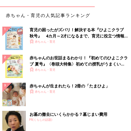
夜間の
授乳
は、好きなテレビを見ながらもあり。泣き声に悩まさ
れるときはイヤホンで音楽を聴きながらあやしても。イライラす
赤ちゃん・育児の人気記事ランキング
るくらいなら自己流の育児でOK。
●第3条 10分でいいから自分の時間を持つ
育児の困ったがズバリ！解決する本『ひよこクラブ
24時間、家族のために身をささげていると「私ばかりが大変」と
秋号』 4カ月～2才になるまで、育児に役立つ情報が
モヤモヤしがち。10分でもいいから時運の時間をつくって。自己
いっぱい！
赤ちゃん・育児
犠牲の精神はだれも幸せにしません。
関連：【ババアの産後うつ・前編】自分には無関係だと思ってい
赤ちゃんのお世話まるわかり！『初めてのひよこクラ
たけれど…：連載#11
ブ 夏号』〈巻頭大特集〉初めての授乳がうまくい
く！ おっぱい・ミルクの基本と夏のトラブル 解決テ
赤ちゃん・育児
どうすれば楽しく育児できるのかは、人それぞれ違うもの。自分
ク
なりのペースや方法を模索して、笑顔で育児ができますように。
赤ちゃんが生まれたら！2冊の「たまひよ」
（取材・文／中澤夕美恵、ひよこクラブ編集部）
赤ちゃん・育児
■参考：『ひよこクラブ』2020年1月号「”イライラして赤ちゃん
にあたっちゃった…“そんな経験ありませんか？」
お墓の撤去にいくらかかる？墓じまい費用
PR(くらしの話題)
Profile●ボンベイ
仕事をしながら三女の子育てに奮闘。「死なせない」を最重要ミ