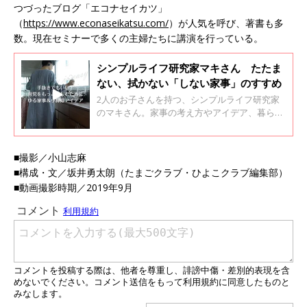
つづったブログ「エコナセイカツ」
（
https://www.econaseikatsu.com/
）が人気を呼び、著書も多
数。現在セミナーで多くの主婦たちに講演を行っている。
シンプルライフ研究家マキさん たたま
ない、拭かない「しない家事」のすすめ
2人のお子さんを持つ、シンプルライフ研究家
のマキさん。家事の考え方やアイデア、暮らし
ぶりがとてもすてきと、ママたちからとても人
気があります。 そこで、日々てんやわんやして
いるママたちに、育児がもっと楽になるための
■撮影／小山志麻
「しない家事」を聞いてみました。
■構成・文／坂井勇太朗（たまごクラブ・ひよこクラブ編集部）
■動画撮影時期／2019年9月