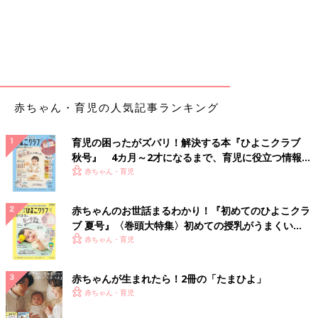
赤ちゃん・育児の人気記事ランキング
育児の困ったがズバリ！解決する本『ひよこクラブ
秋号』 4カ月～2才になるまで、育児に役立つ情報が
いっぱい！
赤ちゃん・育児
赤ちゃんのお世話まるわかり！『初めてのひよこクラ
ブ 夏号』〈巻頭大特集〉初めての授乳がうまくい
く！ おっぱい・ミルクの基本と夏のトラブル 解決テ
赤ちゃん・育児
ク
赤ちゃんが生まれたら！2冊の「たまひよ」
赤ちゃん・育児