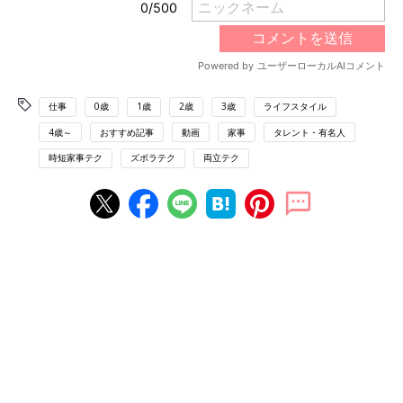
仕事
0歳
1歳
2歳
3歳
ライフスタイル
4歳～
おすすめ記事
動画
家事
タレント・有名人
時短家事テク
ズボラテク
両立テク