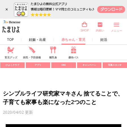
×
内祝い
SHOP
メニュー
TOP
妊娠・出産
赤ちゃん・育児
妊活
育児グッズ
病気・予防接種
離乳食
優待パス
ひよこクラブ
アプリ
SNS
キャンペーン
写真スタジオ
シンプルライフ研究家マキさん 捨てることで、
子育ても家事も楽になった2つのこと
2020/04/02
更新