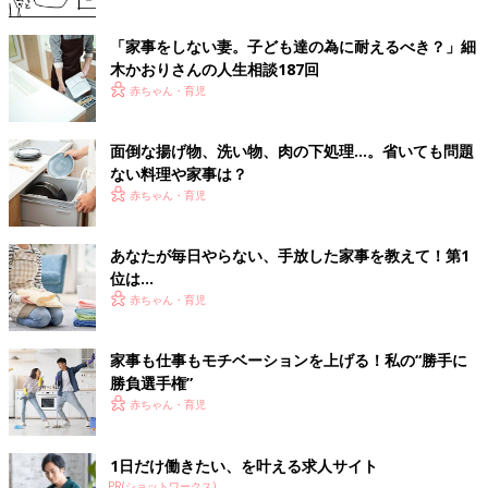
「家事をしない妻。子ども達の為に耐えるべき？」細
木かおりさんの人生相談187回
赤ちゃん・育児
面倒な揚げ物、洗い物、肉の下処理…。省いても問題
ない料理や家事は？
赤ちゃん・育児
あなたが毎日やらない、手放した家事を教えて！第1
位は…
赤ちゃん・育児
家事も仕事もモチベーションを上げる！私の“勝手に
勝負選手権”
赤ちゃん・育児
1日だけ働きたい、を叶える求人サイト
PR(ショットワークス)