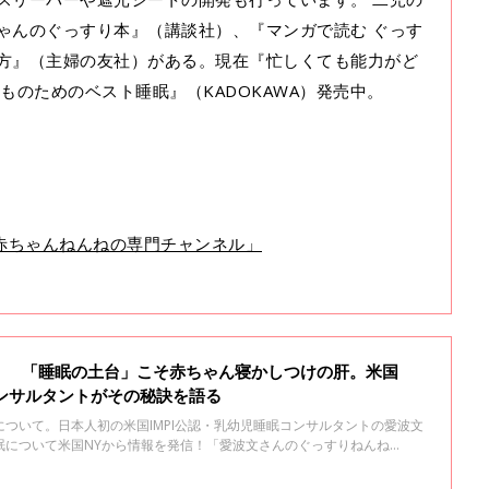
ゃんのぐっすり本』（講談社）、『マンガで読む ぐっす
方』（主婦の友社）がある。現在『忙しくても能力がど
ものためのベスト睡眠』（KADOKAWA）発売中。
や「赤ちゃんねんねの専門チャンネル」
！ 「睡眠の土台」こそ赤ちゃん寝かしつけの肝。米国
コンサルタントがその秘訣を語る
ついて。日本人初の米国IMPI公認・乳幼児睡眠コンサルタントの愛波文
眠について米国NYから情報を発信！「愛波文さんのぐっすりねんね
男の睡眠の土台を２ケ月かけて整えたところ、大変だった寝かしつけは必要
くれるようになったそうです。科学的根拠に基づいた睡眠の土台の整え方