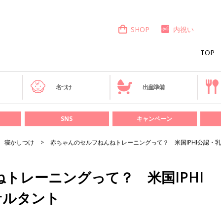
SHOP
内祝い
TOP
き
名づけ
出産準備
SNS
キャンペーン
寝かしつけ
赤ちゃんのセルフねんねトレーニングって？ 米国IPHI公認・
トレーニングって？ 米国IPHI
サルタント