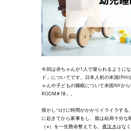
今回は赤ちゃんが1人で寝られるように
ド」についてです。日本人初の米国IPH
ゃんや子どもの睡眠について米国NYか
ROOM#18」。
寝かしつけに時間がかかりイライラする
に起きてから家事をし、親は結局十分な
（※）を一生懸命整えても、
夜泣き
はなく