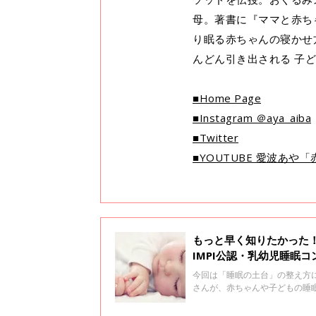
母。著書に『ママと赤ち
り眠る赤ちゃんの寝かせ
んどん引き出される 子ど
■Home Page
■Instagram ＠aya_aiba
■Twitter
■YOUTUBE 愛波あ
もっと早く知りたかった
IMPI公認・乳幼児睡眠
今回は「睡眠の土台」の整え方に
さんが、赤ちゃんや子どもの睡
ROOM#2」。愛波さんはご長
なくなり、難なくすーっと寝て