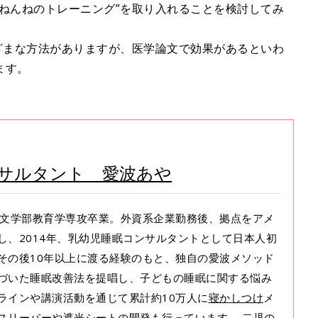
ねんねのトレーニング”を取り入れることを検討してみ
ざまな方法がありますが、医学論文で効果があるといわ
ます。
。
サルタント 愛波あや
大学文学部教育学専攻卒業。外資系企業勤務後、拠点をアメ
し、2014年、乳幼児睡眠コンサルタントとして日本人初
その後10年以上に渡る経験のもと、独自の愛波メソッド
づいた睡眠改善法を提唱し、子どもの睡眠に関する悩み
ラインや講演活動を通じて累計約10万人に
寝かしつけ
メ
スリーパーや遮光シートの開発も行っています。 二児の