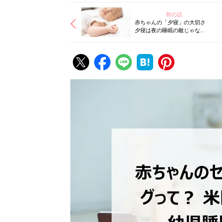
前の話
赤ちゃんの「夕寝」の大切さ
夕寝は夜の睡眠の敵じゃな
い！ 米国IPHI公認・乳幼児睡
眠コンサルタント