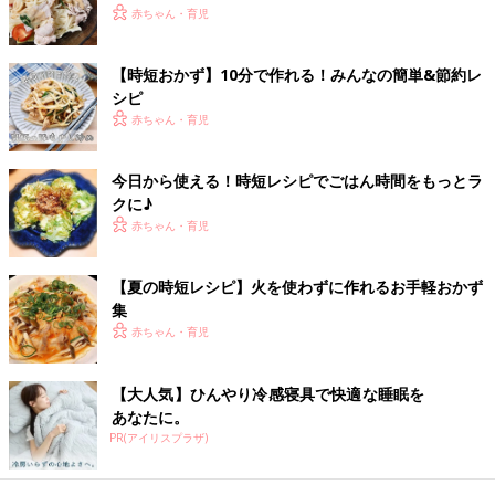
ん。このサラダは、半端に残った野菜を利用して作ったそうです
赤ちゃん・育児
よ。残り野菜をスライサーで薄切りにしたら、オリーブや甘酢漬
けなど好みの食材と混ぜてサラダに。好みのドレッシングと和え
【時短おかず】10分で作れる！みんなの簡単&節約レ
るだけで立派な素敵な一品ができますよね。
シピ
赤ちゃん・育児
冷やしてもおいしい作り置きおかずで冷製プレート
が完成
今日から使える！時短レシピでごはん時間をもっとラ
クに♪
赤ちゃん・育児
【夏の時短レシピ】火を使わずに作れるお手軽おかず
集
赤ちゃん・育児
【大人気】ひんやり冷感寝具で快適な睡眠を
あなたに。
PR(アイリスプラザ)