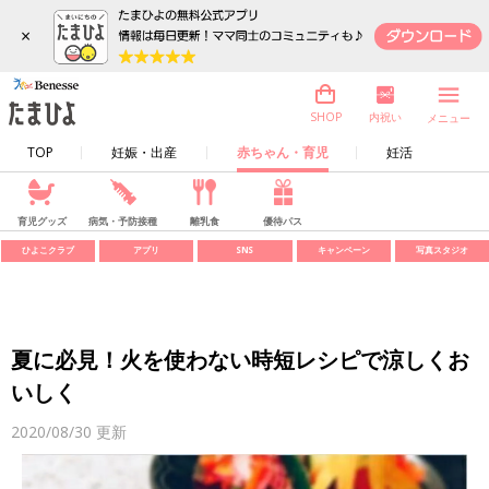
×
内祝い
SHOP
メニュー
TOP
妊娠・出産
赤ちゃん・育児
妊活
育児グッズ
病気・予防接種
離乳食
優待パス
ひよこクラブ
アプリ
SNS
キャンペーン
写真スタジオ
夏に必見！火を使わない時短レシピで涼しくお
いしく
2020/08/30
更新