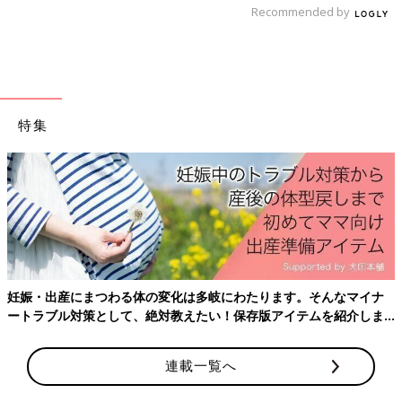
Recommended by
出典：Instagramアカウント「sato_c27」
暑い日に火を使いたくないと、冷製プレートを作ったsato_c27さ
ん。バンバンジーやアジのお刺身、モロヘイヤのお浸しと冷たく
てもおいしい料理を盛り付け、冷やしたぶり大根も一緒にいただ
特集
いたそうですよ。冷たいまま食べてもおいしいおかずは意外と多
いので、作り置きをしておくと便利ですよね。
いかがでしたか？みなさん火を使わないレシピで、ランチ・お弁
当おかず・夕食の一品といろいろなおかずが作っていましたね。
火を使わなければ、洗い物や片付けも楽になって時短にもなりま
すよ。
（文：かな江）
妊娠・出産にまつわる体の変化は多岐にわたります。そんなマイナ
ートラブル対策として、絶対教えたい！保存版アイテムを紹介しま
※記事内容でご紹介している投稿、リンク先は、削除される場合
す。
があります。あらかじめご了承ください。
※記事の内容は記載当時の情報であり、現在と異なる場合があり
連載一覧へ
ます。