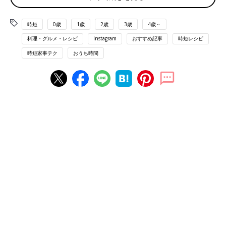
時短
0歳
1歳
2歳
3歳
4歳～
料理・グルメ・レシピ
Instagram
おすすめ記事
時短レシピ
時短家事テク
おうち時間
出典：Instagramアカウント「yoko」
yokoさんが作ったのは、冷やしうどん。トマトたっぷりの冷や
しうどんは、みょうがとネギの薬味が効いて食欲の落ちた日でも
食べやすいそうですよ。うどんは流水麺を使えば茹でる必要がな
く、水で洗うだけでできて時短にも◎。しゃぶしゃぶ用の豚肉を
加えれば栄養バランスもよいですよね。
火も包丁も使わない！のっけ丼は栄養も◎