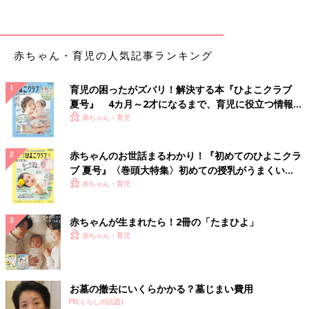
赤ちゃん・育児の人気記事ランキング
育児の困ったがズバリ！解決する本『ひよこクラブ
夏号』 4カ月～2才になるまで、育児に役立つ情報が
いっぱい！
赤ちゃん・育児
赤ちゃんのお世話まるわかり！『初めてのひよこクラ
出典：Instagramアカウント「えなりん」
ブ 夏号』〈巻頭大特集〉初めての授乳がうまくい
大葉と納豆卵ののっけ丼を作ったえなりんさん。すべての材料は
く！ おっぱい・ミルクの基本と夏のトラブル 解決テ
赤ちゃん・育児
冷蔵庫から出して乗せるだけなので、包丁も使わずにどんぶりが
ク
完成しちゃいます。大葉は叩いてからちぎると香りが増して、食
赤ちゃんが生まれたら！2冊の「たまひよ」
欲も出てくるそうですよ。彩りもきれいでおいしそうですよね。
赤ちゃん・育児
半端野菜が素敵なサラダに！リメイク料理も火を使
わずに
お墓の撤去にいくらかかる？墓じまい費用
PR(くらしの話題)