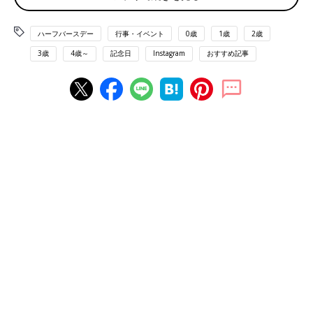
ハーフバースデー
行事・イベント
0歳
1歳
2歳
3歳
4歳～
記念日
Instagram
おすすめ記事
出典：Instagramアカウント「aaayumi1118」
𝚊𝚢𝚞𝚖𝚒さんはタペストリーやバルーン、ドライフラワーなどベ
ージュで統一したセットでハーフバースデーの写真を撮影。ニコ
ニコ顔で可愛いですね。
白で統一！シンプルでかわいいハーフバースデー