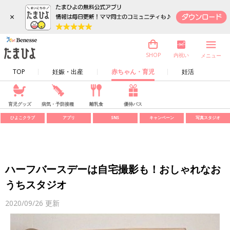
×
内祝い
SHOP
メニュー
TOP
妊娠・出産
赤ちゃん・育児
妊活
育児グッズ
病気・予防接種
離乳食
優待パス
ひよこクラブ
アプリ
SNS
キャンペーン
写真スタジオ
ハーフバースデーは自宅撮影も！おしゃれなお
うちスタジオ
2020/09/26
更新