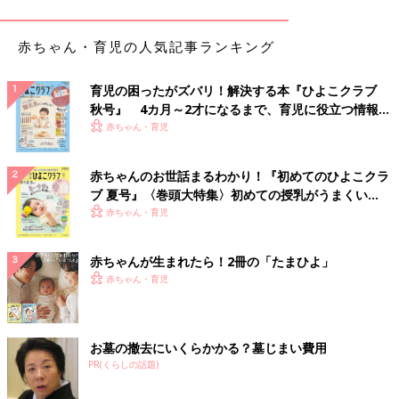
赤ちゃん・育児の人気記事ランキング
育児の困ったがズバリ！解決する本『ひよこクラブ
秋号』 4カ月～2才になるまで、育児に役立つ情報が
いっぱい！
赤ちゃん・育児
赤ちゃんのお世話まるわかり！『初めてのひよこクラ
ブ 夏号』〈巻頭大特集〉初めての授乳がうまくい
く！ おっぱい・ミルクの基本と夏のトラブル 解決テ
赤ちゃん・育児
ク
赤ちゃんが生まれたら！2冊の「たまひよ」
赤ちゃん・育児
出典：Instagramアカウント「rui.ema」
rui.emaさんは白いタペストリーやバルーンをセットしてハーフ
バースデーの写真を撮影。グレーのベビードレスもふわふわして
お墓の撤去にいくらかかる？墓じまい費用
いてかわいいですね。こちらのドレスはプチプラでとてもお買い
PR(くらしの話題)
得だったそうです。