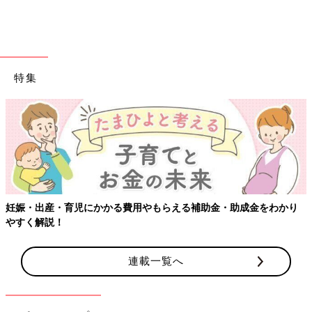
特集
出典：Instagramアカウント「fuu.227」
fu-chan mamaさんはピンク系で統一したセットでハーフバース
デーの写真を撮影。飾りはほとんどが
100均
のものを利用してい
るそうです。やわらかい雰囲気で素敵な写真ですね。
ハーフバースデーのお祝い！思い出に残
妊娠・出産・育児にかかる費用やもらえる補助金・助成金をわかり
る撮影アイデア
やすく解説！
生後6ヶ月をお祝いするハーフバースデー。表
情豊かにできることも少しずつ増え、毎日が楽
連載一覧へ
しい時期ですよね。そんな大切な時期を家族で
お祝いし、思い出に残るよう記念に写真に収め
ておきたいという方も多いようです。今回はハ
インスタグラムの投稿からおうちスタジオの撮影アイデアをご紹
ーフバースデーの素敵な写真をインスタグラム
介しました。タペストリーやバルーン、家にあるものなどを利用