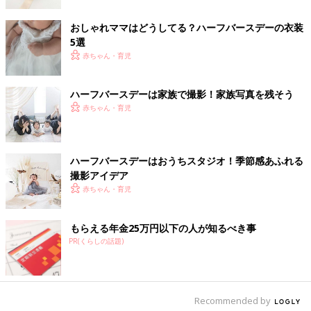
おしゃれママはどうしてる？ハーフバースデーの衣装
100均も上手に利用してハーフバースデーの写真を
5選
撮影！
赤ちゃん・育児
ハーフバースデーは家族で撮影！家族写真を残そう
赤ちゃん・育児
ハーフバースデーはおうちスタジオ！季節感あふれる
撮影アイデア
赤ちゃん・育児
もらえる年金25万円以下の人が知るべき事
PR(くらしの話題)
Recommended by