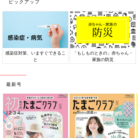
ピックアップ
の投稿からご紹介します。
して自宅でもおしゃれにハーフバースデーの撮影をすることがで
きます。ぜひ参考にしてみてくださいね。
(文：まり)
※記事内容でご紹介している投稿、リンク先は、削除される場合
があります。あらかじめご了承ください。
※記事の内容は記載当時の情報であり、現在と異なる場合があり
感染症対策、いますぐできるこ
「もしものときの」赤ちゃん・
ます。
と
家族の防災
最新号