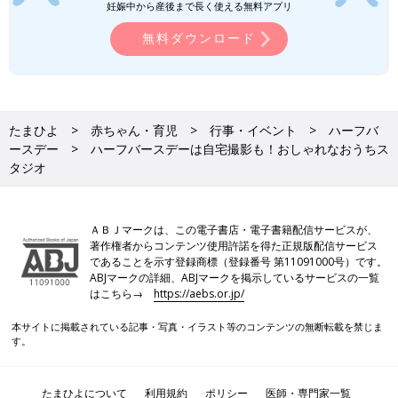
妊娠中から産後まで長く使える無料アプリ
無料ダウンロード
たまひよ
赤ちゃん・育児
行事・イベント
ハーフバ
ースデー
ハーフバースデーは自宅撮影も！おしゃれなおうちス
タジオ
ＡＢＪマークは、この電子書店・電子書籍配信サービスが、
著作権者からコンテンツ使用許諾を得た正規版配信サービス
であることを示す登録商標（登録番号 第11091000号）です。
ABJマークの詳細、ABJマークを掲示しているサービスの一覧
はこちら→
https://aebs.or.jp/
本サイトに掲載されている記事・写真・イラスト等のコンテンツの無断転載を禁じま
す。
たまひよについて
利用規約
ポリシー
医師・専門家一覧