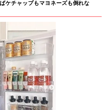
えばケチャップもマヨネーズも倒れな
M
u
t
e