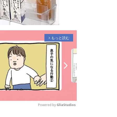
もっと読む
arrow_forward_ios
Powered by 
GliaStudios