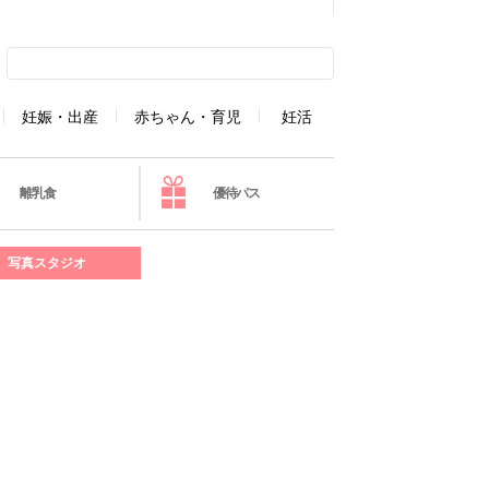
妊娠・出産
赤ちゃん・育児
妊活
離乳食
優待パス
写真スタジオ