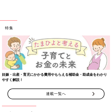
特集
【ワクチン接種できるものも】妊婦の感染症対策、知っておいて
出典：Instagramアカウント「みさと」
こちらは、ウタマロクリーナーを使ったこそうじ（小掃除）の様
子です。みさとさんは、ウタマロスプレーを吹きかけた部分を濡
らして絞った布巾で吹き上げるようですが、細かい部分は
無印
良
品のポイントブラシを活用するとのこと。
り
話題のキッチンこそうじで気分を上げよ
う♪
キッチン周りがピカピカだとお料理をするとき
連載一覧へ
にも気分が上がりますよね。でも、油汚れや水
滴まで徹底して綺麗にしておくのはのはとって
も大変…。そんなときには、掃除をグッと楽に
してくれるこそうじ（小掃除）がおすすめです