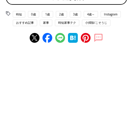
時短
0歳
1歳
2歳
3歳
4歳～
Instagram
おすすめ記事
家事
時短家事テク
小掃除/こそうじ
出典：Instagramアカウント「さき」
さきさんは、洗剤を使うのが面倒くさい…というときに、こちら
のアクリルたわしで洗うそうです。洗面所の掃除は夜にするとい
うルーティーンだそうで、洗った後には洗面所がつるんとするの
が好きなのだとか♪
掃除のタイミングを教えてくれるインテリア