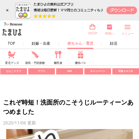
×
内祝い
SHOP
メニュー
TOP
妊娠・出産
赤ちゃん・育児
妊活
育児グッズ
病気・予防接種
離乳食
優待パス
ひよこクラブ
アプリ
SNS
キャンペーン
写真スタジオ
これぞ時短！洗面所のこそうじルーティーンあ
つめました
2020/11/06
更新