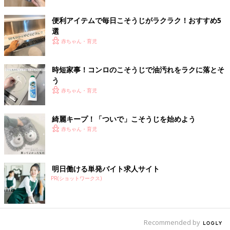
便利アイテムで毎日こそうじがラクラク！おすすめ5
出典：Instagramアカウント「mii」
選
赤ちゃん・育児
miiさんは消毒液スプレーとキッチンペーパーを活用。すぐに乾
くことや、消臭・消毒効果からアルコール消毒液を選んでいると
のこと。ちゃんと掃除した感があるんだそうで、一度で効果を得
時短家事！コンロのこそうじで油汚れをラクに落とそ
たい人におすすめだそうです♪
う
赤ちゃん・育児
細かい部分はポイントブラシを活用！
綺麗キープ！「ついで」こそうじを始めよう
赤ちゃん・育児
明日働ける単発バイト求人サイト
PR(ショットワークス)
Recommended by