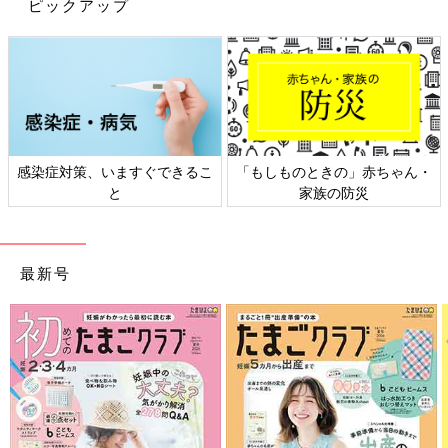
とても参考になるこそうじ（小掃除）ばかりですよね！使ってい
ピックアップ
♪
るアイテムや、掃除をするタイミングは様々。それぞれのお宅に
ピッタリの洗面所掃除方法を探りながら、こそうじ（小掃除）で
時短
をしてみてくださいね♪
(文・ナキナキ)
※記事内容でご紹介している投稿、リンク先は、削除される場合
があります。あらかじめご了承ください。
ん・
日本外来小児科学会リーフレッ
六星占術 細木かおりさんの
※記事の内容は記載当時の情報であり、現在と異なる場合があり
ト検討会
相談
ます。
最新号