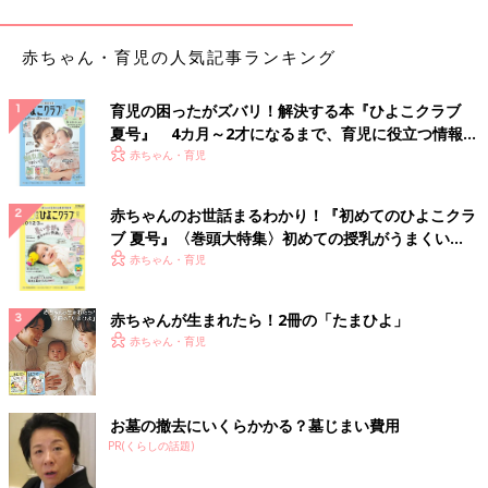
赤ちゃん・育児の人気記事ランキング
育児の困ったがズバリ！解決する本『ひよこクラブ
夏号』 4カ月～2才になるまで、育児に役立つ情報が
いっぱい！
赤ちゃん・育児
赤ちゃんのお世話まるわかり！『初めてのひよこクラ
ブ 夏号』〈巻頭大特集〉初めての授乳がうまくい
く！ おっぱい・ミルクの基本と夏のトラブル 解決テ
赤ちゃん・育児
ク
赤ちゃんが生まれたら！2冊の「たまひよ」
赤ちゃん・育児
出典：Instagramアカウント「maico」
maicoさんのお宅では、洗面所の色味を白色で統一することで掃
お墓の撤去にいくらかかる？墓じまい費用
除のタイミングがわかるんだとか。洗面所のボウルや小物に黄ば
PR(くらしの話題)
みが出てきた頃、全体をオキシ漬けするそうです。目に見えて変