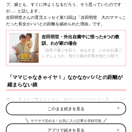
プ。娘とも、すぐに仲よくなるだろう、そう思っていたのです
が…」と話します。
吉田明世さんの育児エッセイ第12回は「吉田明世 大のママっこ
だった長女がパパとの距離を縮められた理由」です。
吉田明世・外出自粛中に悟った6つの教
訓、わが家の場合
「自宅で過ごす日々。みなさま、いかがお過ご
しでしょうか。当たり前の日常が当たり前では
なくなり、先の見えない日々に、不安は大きく
なるばかり。でも落ち込んでばかりはいられま
せん！ 今日は夫や娘と長く過ごすうちに学ん
「ママじゃなきゃイヤ！」なかなかパパとの距離が
だ教訓を皆さまと共有できたらと思います！」
縮まらない娘
と話してくれたフリーアナウンサーの吉田明世
さん。外出自粛中の生活で得たという「吉田家
の教訓」を語ってもらいました。
娘は、生まれて間もなくから、超がつくほどのママっ子。パパが
抱っこしても、不安げな顔で「ママがいいー！」と泣いてしまっ
このまま続きを見る
たり、何をしても、「ママじゃなきゃいやだ！」となってしま
い、いまいちパパとの距離が縮まらない様子でした。
サクサク読める！お気に入り記事を登録可能
アプリで続きを見る
そんな関係が大きく変わったのは、よくも悪くも、コロナ禍によ