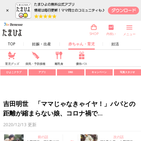
×
内祝い
SHOP
メニュー
TOP
妊娠・出産
赤ちゃん・育児
妊活
育児グッズ
病気・予防接種
離乳食
優待パス
ひよこクラブ
アプリ
SNS
キャンペーン
写真スタジオ
吉田明世 「ママじゃなきゃイヤ！」パパとの
距離が縮まらない娘、コロナ禍で…
2020/12/13
更新
前の話
次の話