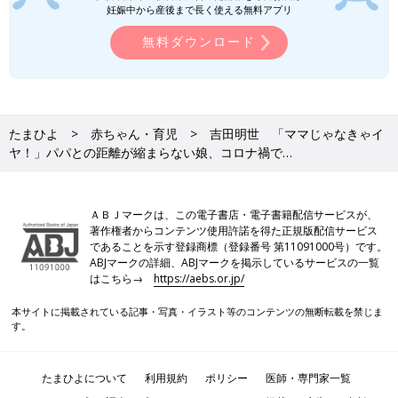
妊娠中から産後まで長く使える無料アプリ
無料ダウンロード
たまひよ
赤ちゃん・育児
吉田明世 「ママじゃなきゃイ
ヤ！」パパとの距離が縮まらない娘、コロナ禍で…
ＡＢＪマークは、この電子書店・電子書籍配信サービスが、
著作権者からコンテンツ使用許諾を得た正規版配信サービス
であることを示す登録商標（登録番号 第11091000号）です。
ABJマークの詳細、ABJマークを掲示しているサービスの一覧
はこちら→
https://aebs.or.jp/
本サイトに掲載されている記事・写真・イラスト等のコンテンツの無断転載を禁じま
す。
たまひよについて
利用規約
ポリシー
医師・専門家一覧