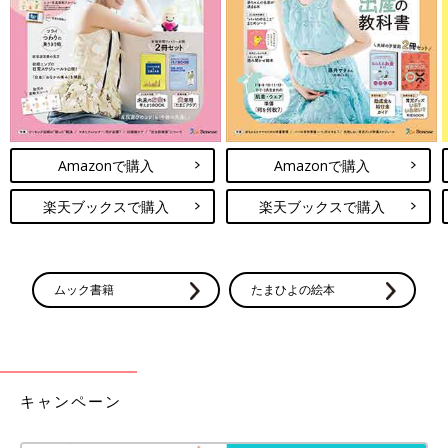
作：エリック・カール 訳：もりひさし（偕成社）
『はらぺこあおむし』で有名なエリックカールの絵本。中に仕掛
けがあって、お子さんと一緒に楽しめます。お子さんが、夜空に
浮かぶ月を見つけたら、「パパ、お月さまとって！」と頼まれて
しまうかもしれませんね。
Amazonで購入
Amazonで購入
文／吉田明世 構成／ひよこクラブ編集部
楽天ブックスで購入
楽天ブックスで購入
吉田明世アナ 自粛生活、前向きでいら
れたのは最初だけ、不安を救ってくれた
のは「絵本」
長引く自粛生活に「おうち時間が長くなればな
るほど、そして、感染への恐怖を感じれば感じ
ムック書籍
たまひよの絵本
るほど、前向きな気持ちだけでは過ごせないの
が正直なところです」と話すフリーアナウンサ
ーの吉田明世さん。自粛生活のモヤモヤの救い
「ママもパパも、日々の積み重ねで子育てを学んでいきますし、
となったのは…？ フリーアナウンサー吉田明
一日一日の経験が親としての成長と自信につながっていくのだと
世の子育てエッセイ8回目は「自粛生活のモヤ
思います。」と話してくれた吉田明世さん。ママにはママの、パ
モヤ。私を救ったのは絵本でした！」です。
キャンペーン
パにはパパの悩みがあるもの。それぞれが日々経験を積み重ねな
がら、子どもと一緒に成長していけたらすてきですね。