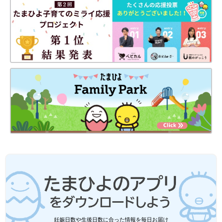
吉田明世（よしだあきよ）
Profile
1988年生まれ。2018年5月に女の子を出産。TBSのアナウンサー
を経て、19年にフリーとなり、テレビ・ラジオ・イベントなど幅
広く活動。保育士資格のほか、絵本専門士の資格も取得。現在は
『THE TRAD』（TOKYO FM毎週月曜～木曜15時～）、Amazon
プライムビデオ『プロ野球そこそこ昔ばなし』にレギュラー出演
中。
前の話
次の話
吉田明世 第2子妊娠
一覧
第2子出産の吉田明世
も突然の出血…。喜
さかごのため、帝王切
びのあと、すぐに訪
開での出産にネガティ
れた不安との戦い
ブな気持ちになってい
たけれど…
妊娠日数や生後日数に合った情報を毎日お届け