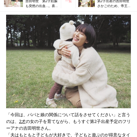
吉田明世 第2子妊娠
一覧
第2子出産の吉田明世
も突然の出血…。喜
さかごのため、帝王切
びのあと、すぐに訪
開での出産にネガティ
れた不安との戦い
ブな気持ちになってい
たけれど…
「今回は、パパと娘の関係について話をさせてください」と言う
のは、
2才
の女の子を育てながら、もうすぐ第2子出産予定のフリ
ーアナの吉田明世さん。
「夫はもともと子どもが大好きで、子どもと遊ぶのが得意なタイ