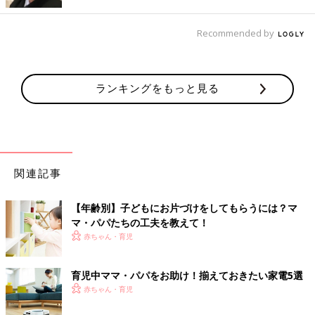
んにねんねだよ」と前日から何度も伝え続けました。
そして、当日、仕事を終え急いで家に帰ると…なんと！熟睡して
Recommended by
いる夫と娘の姿が！！
あとから話を聞いたところ、生まれて初めて、私がいなくても泣
ランキングをもっと見る
かずにあっという間に眠りについたとのこと。
パパと2人きりで眠りにつく日が来るなんて…娘が言葉や状況を
理解できるようになった、ということも大きいですが、やはり普
段から「お父さん」が育児にかかわることがいかに大事である
か、ということを実感した瞬間だったのです。
関連記事
全国のパパさんにエールを送ります
【年齢別】子どもにお片づけをしてもらうには？マ
マ・パパたちの工夫を教えて！
子どもに対し、どう接していいかわからない、なついてくれな
赤ちゃん・育児
い、泣かれちゃうなどパパにはパパの悩みがあると思います。
もし、この記事を読んでくださっている方の中で、お子さんとの
育児中ママ・パパをお助け！揃えておきたい家電5選
関係に悩んでいるパパさんがいたら、ぜひあきらめないで！ 積
赤ちゃん・育児
極的にお世話をして、一緒に過ごす時間を1秒でも長くつくって