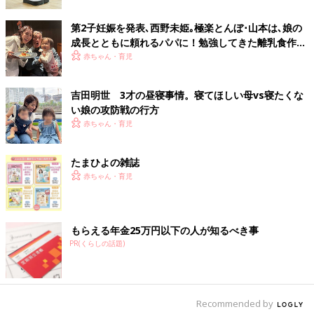
ほしいなと思いますし、ハッピーな気持ちで育児にかかわっても
らえたらなと思うのです。全国のパパさんにエールを送ります！
第2子妊娠を発表､西野未姫｡極楽とんぼ･山本は､娘の
成長とともに頼れるパパに！勉強してきた離乳食作り
子どもとの過ごし方がよくわからないというパパさん。ぜひ、一
は､娘の食べむらに悪戦苦闘･･･
赤ちゃん・育児
緒に絵本を読んでみてはいかがでしょうか。
パパが出てくる絵本の中で、私のおすすめを1冊紹介します。
吉田明世 3才の昼寝事情。寝てほしい母vs寝たくな
い娘の攻防戦の行方
『パパ、お月さまとって！』
赤ちゃん・育児
たまひよの雑誌
赤ちゃん・育児
もらえる年金25万円以下の人が知るべき事
PR(くらしの話題)
Recommended by