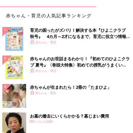
というのも、今までお留守番を頼むたびに、帰宅後、電気もつい
ていない暗がりのリビングで、泣き疲れてぐったりした娘と、そ
の娘を何時間も抱っこひもで抱いていて、魂を奪われたような顔
赤ちゃん・育児の人気記事ランキング
で疲弊しきった夫の姿を目の当たりにしたという経験があったか
らです。
育児の困ったがズバリ！解決する本『ひよこクラブ
秋号』 4カ月～2才になるまで、育児に役立つ情報が
抱っこひもという最終手段に頼れるうちは、どんなに泣こうがわ
いっぱい！
赤ちゃん・育児
めこうが抱っこしてあやしているうちに寝かせてしまう、という
ことが可能でしたが、娘は体が大きいほうなので、抱っこでの寝
赤ちゃんのお世話まるわかり！『初めてのひよこクラ
かしつけは娘の体重の増加とともに難しくなり、お留守番をお願
ブ 夏号』〈巻頭大特集〉初めての授乳がうまくい
いするときは、お昼寝や就寝の時間を避けるようにしていまし
く！ おっぱい・ミルクの基本と夏のトラブル 解決テ
赤ちゃん・育児
た。
ク
そんな中、先日仕事の関係でどうしてもパパに寝かしつけをお願
赤ちゃんが生まれたら！2冊の「たまひよ」
いしなければならない日がやってきてしまったのです。一体どう
赤ちゃん・育児
なることやら…何度も経験した、身体をのけぞりながら大泣きす
る娘の姿を頭に浮かべては不安になる夫と私…。
お墓の撤去にいくらかかる？墓じまい費用
「ママは明日お仕事で、夜遅くに帰ってくるからパパとねんねし
PR(くらしの話題)
てね」
「いつもみたいにお背中トントン、カイカイでベッドでお利口さ