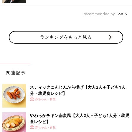
た市販のだしの素などを使ってください。水溶き片栗粉は片栗粉
１に対し、水３の割合で溶いたものです。
Recommended by
◆使っている鶏卵はＭサイズ、にんじんなどの野菜はとくに記載
がないときは中玉が基本です。また、食材は、皮や殻をむく、へ
た・すじを取り除く、種やわた・芯・骨を取り除くなどの下ごし
ランキングをもっと見る
らえが済んだものを使用しています。
◆1回の食事で食べさせる初めての食材は1種類とし、食物アレル
ギーに注意をして少量ずつ食べさせるのが基本です。食べ慣れた
食材となら混ぜてもいいでしょう。
幼児食 おすすめレシピ
関連記事
スティックにんじんから揚げ【大人2人＋子ども1人
大豆入り炊き込みごはん【大人2人＋子
分・幼児食レシピ】
ども1人分・幼児食レシピ】
赤ちゃん・育児
離乳完了期後の1才7カ月ごろ以降の幼児食期に
使える「主食」レシピを献立例とともに紹介し
ます。大豆入り炊き込みごはん
やわらかチキン南蛮風【大人2人＋子ども1人分・幼児
食レシピ】
赤ちゃん・育児
ピーマンと削り節のおにぎり【大人2人