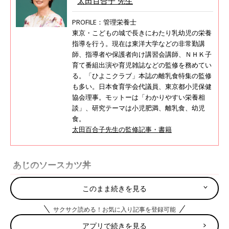
太田百合子 先生
PROFILE：管理栄養士
東京・こどもの城で長きにわたり乳幼児の栄養
指導を行う。現在は東洋大学などの非常勤講
師、指導者や保護者向け講習会講師、ＮＨＫ子
育て番組出演や育児雑誌などの監修を務めてい
る。「ひよこクラブ」本誌の離乳食特集の監修
も多い。日本食育学会代議員、東京都小児保健
協会理事。モットーは「わかりやすい栄養相
談」、研究テーマは小児肥満、離乳食、幼児
食。
太田百合子先生の監修記事・書籍
あじのソースカツ丼
このまま続きを見る
衣をつけてしっとり揚げてソース味をプラス。キャベツはごはん
に混ぜると食べやすくなります。
サクサク読める！お気に入り記事を登録可能
アプリで続きを見る
材料（大人2人分＋子ども1人分）