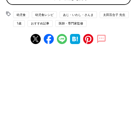
あじ（フライ用）…3尾
幼児食
幼児食レシピ
あじ・いわし・さんま
太田百合子 先生
キャベツ（葉先）…2枚
1歳
おすすめ記事
医師・専門家監修
薄力粉・溶き卵・パン粉・揚げ油…各適宜
ウスターソース…少々
ごはん…子ども用茶碗5杯（400ｇ）
作り方
(1)あじに薄力粉、溶き卵、パン粉の順に衣をつける。
(2)キャベツはみじん切りにする。
(3)鍋に揚げ油を熱し、(1)を入れて中にしっかり火が通るまで揚
げて、1㎝サイズに切る。
(4)器にごはんを盛り、(2)を軽く混ぜて、(3)をのせて上にウスタ
ーソースをのせる。
大人もおいしく食べるためのポイント
大人は、どんぶりにしないでシャキシャキキャベツのせん切りと