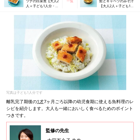
ツナの白菜煮【大人2
一覧
鮭とキャベツのみそ汁
人＋子ども1人分・幼
【大人2人＋子ども1人
児食レシピ】
分・幼児食レシピ】
写真は子ども1人分です
離乳完了期後の
1才
7ヶ月ごろ以降の幼児食期に使える魚料理のレ
シピを紹介します。大人も一緒においしく食べるためのポイント
つきです。
監修の先生