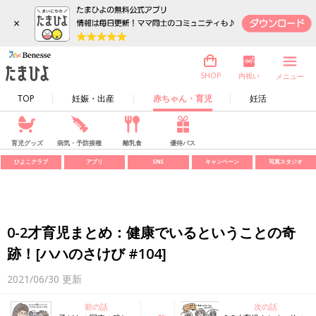
×
内祝い
SHOP
メニュー
TOP
妊娠・出産
赤ちゃん・育児
妊活
育児グッズ
病気・予防接種
離乳食
優待パス
ひよこクラブ
アプリ
SNS
キャンペーン
写真スタジオ
0-2才育児まとめ：健康でいるということの奇
跡！[ハハのさけび #104]
2021/06/30
更新
前の話
次の話