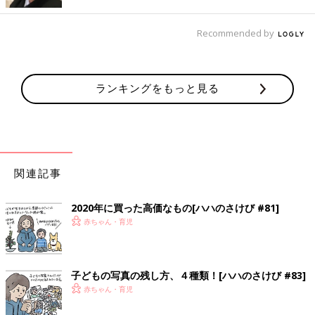
Recommended by
ランキングをもっと見る
そして、何より、
自分も健康でいなければならないと、強く思う
ようになりました。
自分が元気じゃないといけないし、経済的に
も、自分が働き続けることが大事（
ハハのさけび#66参照
）。今
関連記事
年の健康診断では初めて、胃カメラを受けてみました。（めちゃ
くちゃ辛くて、後悔しましたが（笑））
2020年に買った高価なもの[ハハのさけび #81]
赤ちゃん・育児
子どもの写真の残し方、４種類！[ハハのさけび #83]
赤ちゃん・育児