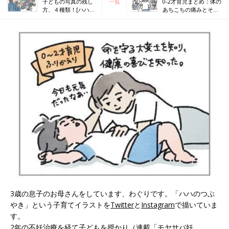
子どもの写真の残し
一覧
0-2才育児まとめ：体の
方、４種類！[ハハの
あちこちの痛みとその
さけび #83]
対処法[ハハのさけび
#105]
3歳の息子のお母さんをしています、わぐりです。「ハハのつぶ
やき」という子育てイラストを
Twitter
と
Instagram
で描いていま
す。
2年の不妊治療を経て子どもを授かり（連載
「モヤサバ妊