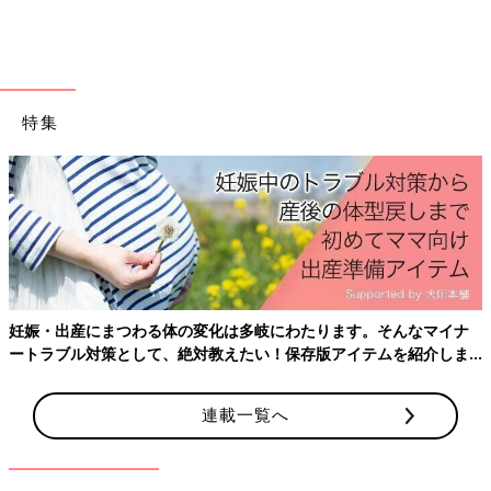
方、４種類！[ハハの
あちこちの痛みとその
さけび #83]
対処法[ハハのさけび
#105]
特集
妊娠・出産にまつわる体の変化は多岐にわたります。そんなマイナ
ートラブル対策として、絶対教えたい！保存版アイテムを紹介しま
す。
連載一覧へ