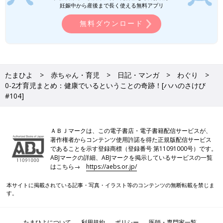
妊娠中から産後まで長く使える無料アプリ
無料ダウンロード
たまひよ
赤ちゃん・育児
日記・マンガ
わぐり
0-2才育児まとめ：健康でいるということの奇跡！[ハハのさけび
#104]
ＡＢＪマークは、この電子書店・電子書籍配信サービスが、
著作権者からコンテンツ使用許諾を得た正規版配信サービス
であることを示す登録商標（登録番号 第11091000号）です。
ABJマークの詳細、ABJマークを掲示しているサービスの一覧
はこちら→
https://aebs.or.jp/
本サイトに掲載されている記事・写真・イラスト等のコンテンツの無断転載を禁じま
す。
たまひよについて
利用規約
ポリシー
医師・専門家一覧