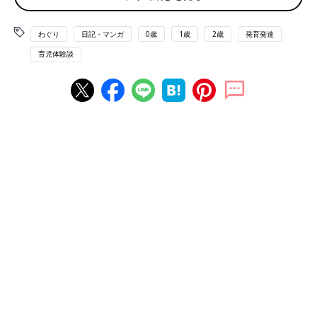
わぐり
日記・マンガ
0歳
1歳
2歳
発育発達
育児体験談
少し前に3歳の誕生日を迎えた我が子。3年間必死に駆け抜けてき
たなーと思い・・・これを機に、ハハのさけび#101-110では、
0-
2才
育児を振り返ってみようと思います！
ハハのさけび#103
では、命の重みのプレッシャーについて書き
ましたが、それは裏を返せば、
今日も健康に生きているというこ
とがどれだけ奇跡的な幸福かを、感じられる
ということでもあり
ます！安らかに眠る子どもを見て、今日も元気に過ごせてよかっ
たなあと、毎晩、健康のありがたみを噛み締めています。