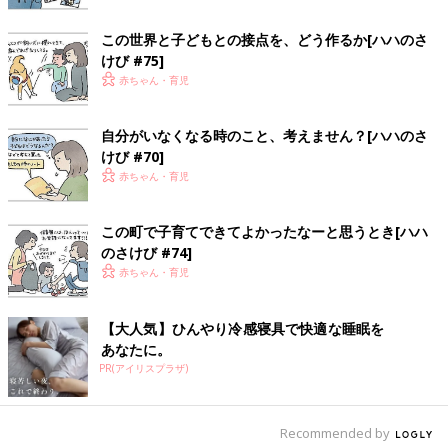
この世界と子どもとの接点を、どう作るか[ハハのさ
けび #75]
赤ちゃん・育児
自分がいなくなる時のこと、考えません？[ハハのさ
けび #70]
赤ちゃん・育児
子育てしていなかったら、健康のありがたみ、ここまで感じるこ
とはなかっただろうなー
と思います。初詣や七夕の願い事も、す
この町で子育てできてよかったなーと思うとき[ハハ
っかり「家族みんなが健康でいられますように」になってしまい
のさけび #74]
ました・・・！
赤ちゃん・育児
[わぐり]
2018年4月に息子を出産した36歳。
【大人気】ひんやり冷感寝具で快適な睡眠を
「ハハのつぶやき」
Twitter(@ninputweet)
と
あなたに。
Instagram(@ninputweet)
で、妊娠中から現在の育児中までのイ
PR(アイリスプラザ)
ラストを、ほぼ毎日更新しています。
前の話
次の話
Recommended by
子どもの写真の残し
一覧
0-2才育児まとめ：体の