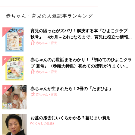
赤ちゃん・育児の人気記事ランキング
育児の困ったがズバリ！解決する本『ひよこクラブ
秋号』 4カ月～2才になるまで、育児に役立つ情報が
いっぱい！
赤ちゃん・育児
そして同時に、子育てによって成長の喜びも知りました。
子ども
赤ちゃんのお世話まるわかり！『初めてのひよこクラ
がすくすくと成長していくということが、こんなにも喜ばしいこ
ブ 夏号』〈巻頭大特集〉初めての授乳がうまくい
ととは知らなかった。
子どもの成長の喜びは、自分の人生の喜び
く！ おっぱい・ミルクの基本と夏のトラブル 解決テ
赤ちゃん・育児
の大半を占めるようになりました。世の中にある全てのものやイ
ク
ベントが、子どもの成長を際立たせる舞台装置のように見えてく
赤ちゃんが生まれたら！2冊の「たまひよ」
るほど・・・（
ハハのさけび#92
参照）。
赤ちゃん・育児
お墓の撤去にいくらかかる？墓じまい費用
PR(くらしの話題)