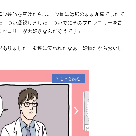
二段弁当を空けたら……一段目には房のまま丸茹でしたで
た。つい凝視しました。ついでにそのブロッコリーを普
ロッコリーが大好きなんだそうです」
がありました。友達に笑われたなぁ。好物だからおいし
もっと読む
arrow_forward_ios