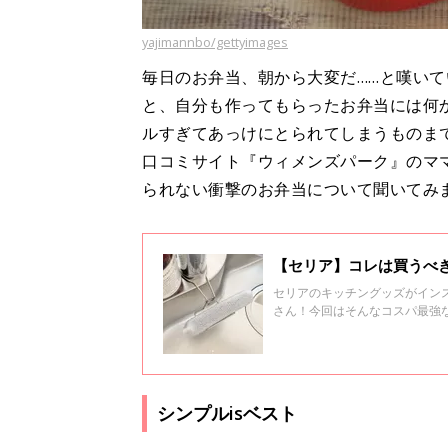
yajimannbo/gettyimages
毎日のお弁当、朝から大変だ……と嘆い
と、自分も作ってもらったお弁当には何
ルすぎてあっけにとられてしまうものま
口コミサイト『ウィメンズパーク』のマ
られない衝撃のお弁当について聞いてみ
【セリア】コレは買うべ
セリアのキッチングッズがイン
さん！今回はそんなコスパ最強
シンプルisベスト