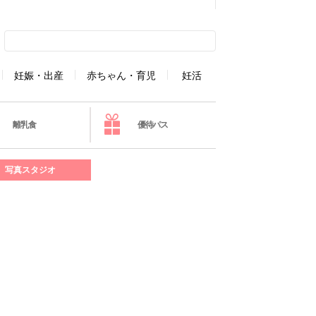
妊娠・出産
赤ちゃん・育児
妊活
離乳食
優待パス
写真スタジオ