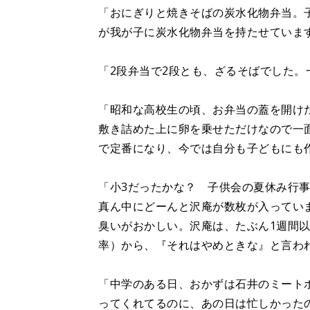
「おにぎりと焼きそばの炭水化物弁当。
が我が子に炭水化物弁当を持たせています
「2段弁当で2段とも、ざるそばでした。
「昭和な高校生の頃、お弁当の蓋を開け
敷き詰めた上に卵を乗せただけなので一
で定番になり、今では自分も子どもにも
「小3だったかな？ 子供会の夏休み行
真ん中にどーんと沢庵が数枚が入ってい
臭いがおかしい。沢庵は、たぶん1週間以
率）から、『それはやめときな』と言わ
「中学のある日、おかずは石井のミート
ってくれてるのに、あの日は忙しかった