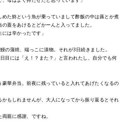
で、母はよく持たせたと思っています」
しめた鮗という魚が乗っていまして酢飯の中は蕗とか煮
当の蓋をあけるとどかーんと入ってました。
生には辛かったです」
に鰻の蒲焼、端っこに漬物。それが3日続きました。
3日目には「え！？また？」と言われたし、自分でも何
う豪華弁当。前夜に残っていると入れてあげたくなるの
るかもしれませんが、大人になってから振り返るとそれ
た両親に感謝、ですね。