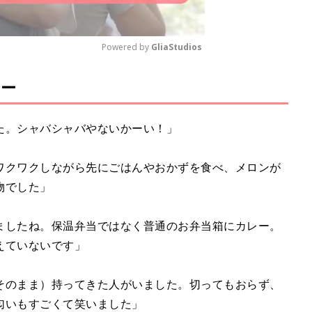
Powered by 
GliaStudios
ュー
M
u
t
た。シャバシャバやないかーい！」
e
ワクワクしながら先にごはんやおかずを食べ、メロンが
物でした」
ましたね。保温弁当ではなく普通のお弁当箱にカレー。
えていないです」
そのまま）持ってきた人がいました。切ってもおらず、
匂いもすごくて笑いました」