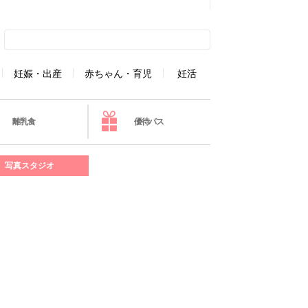
妊娠・出産
赤ちゃん・育児
妊活
離乳食
優待パス
写真スタジオ