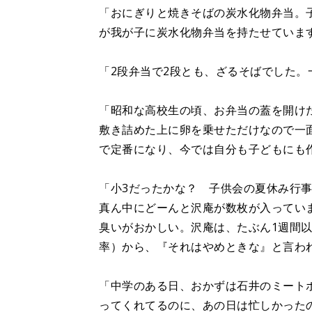
「おにぎりと焼きそばの炭水化物弁当。
が我が子に炭水化物弁当を持たせています
「2段弁当で2段とも、ざるそばでした。
「昭和な高校生の頃、お弁当の蓋を開け
敷き詰めた上に卵を乗せただけなので一
で定番になり、今では自分も子どもにも
「小3だったかな？ 子供会の夏休み行
真ん中にどーんと沢庵が数枚が入ってい
臭いがおかしい。沢庵は、たぶん1週間以
率）から、『それはやめときな』と言わ
「中学のある日、おかずは石井のミート
ってくれてるのに、あの日は忙しかった