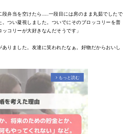
二段弁当を空けたら……一段目には房のまま丸茹でしたで
た。つい凝視しました。ついでにそのブロッコリーを普
ロッコリーが大好きなんだそうです」
がありました。友達に笑われたなぁ。好物だからおいし
もっと読む
arrow_forward_ios