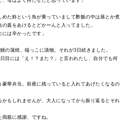
で、母はよく持たせたと思っています」
しめた鮗という魚が乗っていまして酢飯の中は蕗とか煮
当の蓋をあけるとどかーんと入ってました。
生には辛かったです」
に鰻の蒲焼、端っこに漬物。それが3日続きました。
3日目には「え！？また？」と言われたし、自分でも何
う豪華弁当。前夜に残っていると入れてあげたくなるの
るかもしれませんが、大人になってから振り返るとそれ
た両親に感謝、ですね。