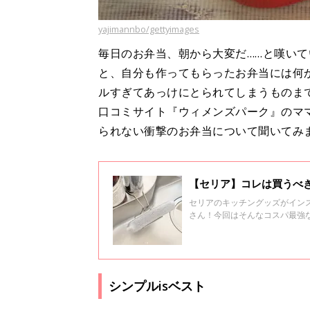
yajimannbo/gettyimages
毎日のお弁当、朝から大変だ……と嘆い
と、自分も作ってもらったお弁当には何
ルすぎてあっけにとられてしまうものま
口コミサイト『ウィメンズパーク』のマ
られない衝撃のお弁当について聞いてみ
【セリア】コレは買うべ
セリアのキッチングッズがイン
さん！今回はそんなコスパ最強
シンプルisベスト