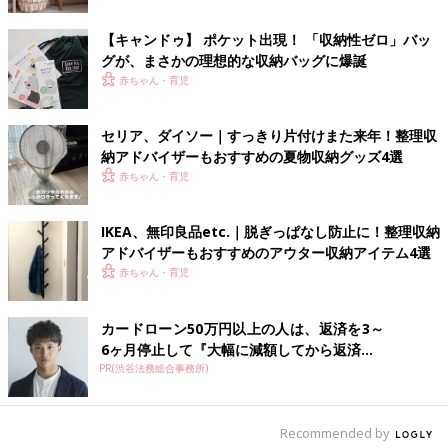
無印良品のワイヤーバスケットにトイレットペーパ
【キャンドゥ】 ポケット出現！ 「収納性ゼロ」バッ
ーを収納！
グが、まさかの理想的な収納バッグに爆誕
赤ちゃん・育児
セリア、ダイソー｜すっきり片付けまた来年！整理収
納アドバイザーもおすすめの夏物収納グッズ4選
赤ちゃん・育児
IKEA、無印良品etc.｜脱ぎっぱなし防止に！整理収納
アドバイザーもおすすめのアウター収納アイテム4選
赤ちゃん・育児
カードローン50万円以上の人は、返済を3～
6ヶ月停止して『大幅に減額してから返済...
PR(渋谷法務総合事務所)
Recommended by