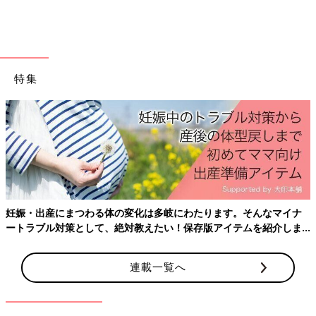
出典：Instagramアカウント「5_____ie」
5_____ieさんは
無印
良品のワイヤーバスケットを使ってトイレッ
トペーパーを収納しています。トイレットペーパーもたっぷり入
り、シンプルでおしゃれな収納方法ですね。
特集
1位はニトリの…？人気整理収納アドバ
イザー厳選。収納アイテムTOP５
インスタグラムのフォロワーが23万人超えの
shiroiro.homeさんは、100均などの身近なお店
で手に入るアイテムで、だれでもマネできるイ
ンテリアや収納を紹介している整理収納アドバ
イザーであり二児のママ。今回はそんな
インスタグラムの投稿より、おしゃれなトイレットペーパー収納
shiroiro.homeさんに、収納アイテム選びのコ
をご紹介しました。100均や
ニトリ
の収納アイテムを使えば、素
ツと、お気に入り収納アイテムTOP５を教えて
妊娠・出産にまつわる体の変化は多岐にわたります。そんなマイナ
敵に収納できそうですね。ぜひ、取り入れてみてください。
もらいました！
ートラブル対策として、絶対教えたい！保存版アイテムを紹介しま
す。
(文：まり)
連載一覧へ
※記事内容でご紹介している投稿、リンク先は、削除される場合
があります。あらかじめご了承ください。
※記事の内容は記載当時の情報であり、現在と異なる場合があり
ます。