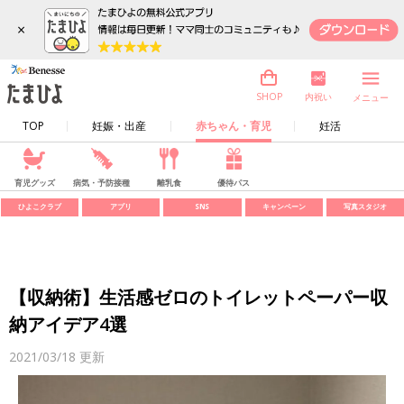
×
内祝い
SHOP
メニュー
TOP
妊娠・出産
赤ちゃん・育児
妊活
育児グッズ
病気・予防接種
離乳食
優待パス
ひよこクラブ
アプリ
SNS
キャンペーン
写真スタジオ
【収納術】生活感ゼロのトイレットペーパー収
納アイデア4選
2021/03/18
更新