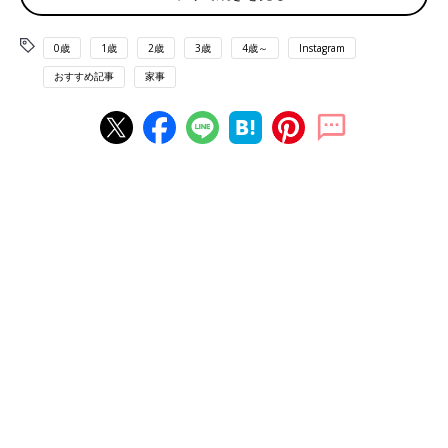
0歳
1歳
2歳
3歳
4歳～
Instagram
おすすめ記事
家事
出典：Instagramアカウント「casa_h222」
juneさんはキャンドゥでトイレットペーパーカバーを購入。モノ
トーンカラーがおしゃれ！このデザインならいくつトイレットペ
ーパーをストックしても生活感ゼロですね。
ダイソーのネットにトイレットペーパーを収納！