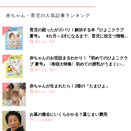
赤ちゃん・育児の人気記事ランキング
育児の困ったがズバリ！解決する本『ひよこクラブ
夏号』 4カ月～2才になるまで、育児に役立つ情報が
いっぱい！
赤ちゃん・育児
出典：Instagramアカウント「o.deco__ie」
赤ちゃんのお世話まるわかり！『初めてのひよこクラ
ブ 夏号』〈巻頭大特集〉初めての授乳がうまくい
odecoさんはダイソーのネットにトイレットペーパーを入れてス
く！ おっぱい・ミルクの基本と夏のトラブル 解決テ
赤ちゃん・育児
トックしています。ネットに入れているだけなのにとってもおし
ク
ゃれ！シンプルですが良いアイデアですね。
赤ちゃんが生まれたら！2冊の「たまひよ」
ダイソーの紙袋にトイレットペーパーを収納！
赤ちゃん・育児
お墓の撤去にいくらかかる？墓じまい費用
PR(くらしの話題)