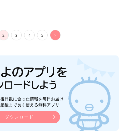
2
3
4
5
>
生後日数に合った情報を毎日お届け
ら産後まで長く使える無料アプリ
ダウンロード