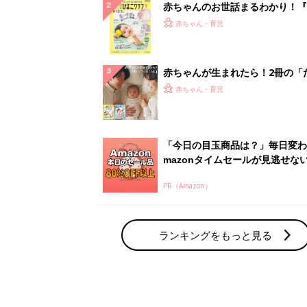
赤ちゃんのお世話まるわかり！『
てのひよこクラブ 夏号』〈巻頭
赤ちゃん・育児
集〉初めての授乳がうまくいく！
っぱい・ミルクの基本と夏のトラ
解決テク
赤ちゃんが生まれたら！2冊の「
ひよ」
赤ちゃん・育児
「今日の目玉商品は？」毎日変わ
mazonタイムセールが見逃せな
PR（Amazon）
ランキングをもっと見る