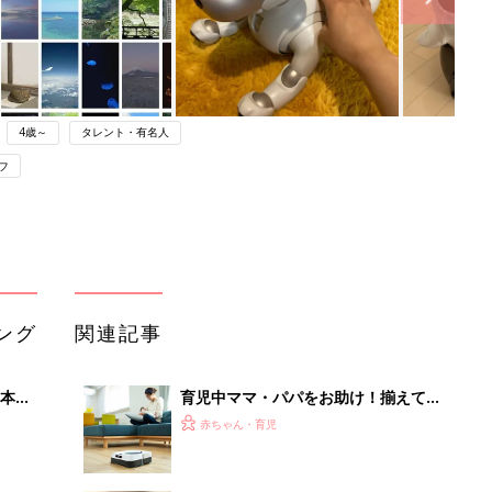
4歳～
タレント・有名人
フ
ング
関連記事
本
育児中ママ・パパをお助け！揃えてお
2才
きたい家電5選
赤ちゃん・育児
いっ