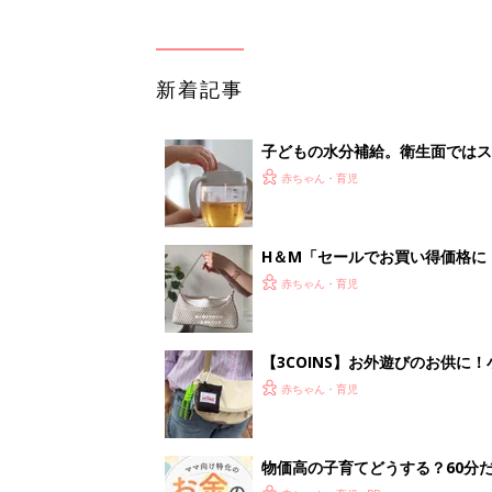
新着記事
子どもの水分補給。衛生面ではス
く3つのコツとは？【専門家監修
赤ちゃん・育児
H＆М「セールでお買い得価格に
赤ちゃん・育児
【3COINS】お外遊びのお供
ート」
赤ちゃん・育児
物価高の子育てどうする？60分