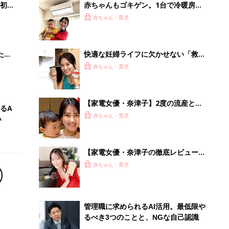
初め
赤ちゃんもゴキゲン。1台で冷暖房＋
大特
「換気」が叶うエアコンの使い心地
赤ちゃん・育児
 お
【家電女優・奈津子の自腹レポ】
ブル
たま
快適な妊婦ライフに欠かせない「救世
主家電ベスト3」を家電女優・奈津子
赤ちゃん・育児
が熱弁
【家電女優・奈津子】2度の流産と不
るA
育症を経ての出産を振り返り。2歳児
赤ちゃん・育児
い
の育児や、仕事との両立は？
【家電女優・奈津子の徹底レビュー】
絶品！低糖質パン&生食パンを実現。
赤ちゃん・育児
パナの最新ホームベーカリーは食卓の
救世主だった
管理職に求められるAI活用。最低限や
るべき3つのことと、NGな自己認識