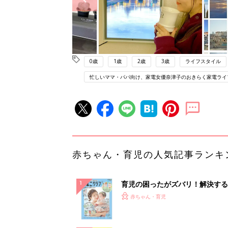
0歳
1歳
2歳
3歳
ライフスタイル
忙しいママ・パパ向け、家電女優奈津子のおきらく家電ライ
赤ちゃん・育児の人気記事ランキ
育児の困ったがズバリ！解決する
『ひよこクラブ 夏号』 4カ月～
赤ちゃん・育児
になるまで、育児に役立つ情報が
ぱい！