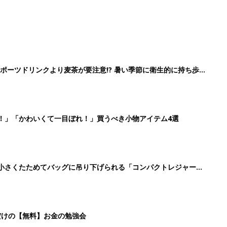
ポーツドリンクより麦茶が要注意!? 暑い季節に衛生的に持ち歩
】
！」「かわいくて一目ぼれ！」買うべき小物アイテム4選
に！小さくたためてバッグに吊り下げられる「コンパクトレジャーシ
だけの【無料】お金の勉強会