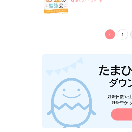
赤ちゃん・育児
<
1
妊娠日数や
妊娠中か