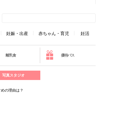
妊娠・出産
赤ちゃん・育児
妊活
離乳食
優待パス
写真スタジオ
すめの理由は？