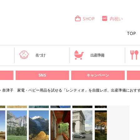
SHOP
内祝い
TOP
き
名づけ
出産準備
SNS
キャンペーン
・奈津子 家電・ベビー用品を試せる「レンティオ」を自腹レポ、出産準備におす