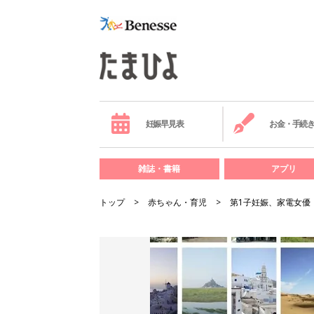
妊娠早見表
お金・手続
雑誌・書籍
アプリ
トップ
赤ちゃん・育児
第1子妊娠、家電女優