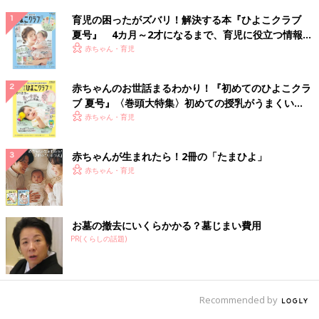
育児の困ったがズバリ！解決する本『ひよこクラブ
夏号』 4カ月～2才になるまで、育児に役立つ情報が
いっぱい！
赤ちゃん・育児
赤ちゃんのお世話まるわかり！『初めてのひよこクラ
ブ 夏号』〈巻頭大特集〉初めての授乳がうまくい
く！ おっぱい・ミルクの基本と夏のトラブル 解決テ
赤ちゃん・育児
ク
赤ちゃんが生まれたら！2冊の「たまひよ」
赤ちゃん・育児
お墓の撤去にいくらかかる？墓じまい費用
PR(くらしの話題)
Recommended by