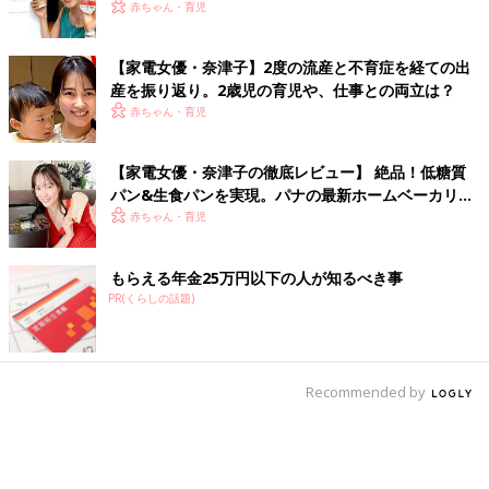
赤ちゃん・育児
【家電女優・奈津子】2度の流産と不育症を経ての出
産を振り返り。2歳児の育児や、仕事との両立は？
赤ちゃん・育児
【家電女優・奈津子の徹底レビュー】 絶品！低糖質
パン&生食パンを実現。パナの最新ホームベーカリー
は食卓の救世主だった
赤ちゃん・育児
もらえる年金25万円以下の人が知るべき事
PR(くらしの話題)
Recommended by