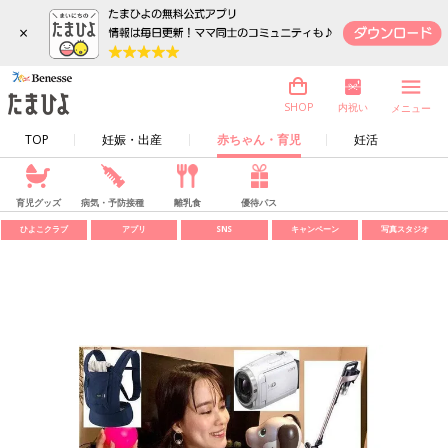
×
内祝い
SHOP
メニュー
TOP
妊娠・出産
赤ちゃん・育児
妊活
育児グッズ
病気・予防接種
離乳食
優待パス
ひよこクラブ
アプリ
SNS
キャンペーン
写真スタジオ