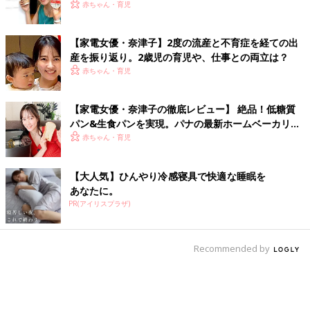
赤ちゃん・育児
【家電女優・奈津子】2度の流産と不育症を経ての出
産を振り返り。2歳児の育児や、仕事との両立は？
赤ちゃん・育児
【家電女優・奈津子の徹底レビュー】 絶品！低糖質
パン&生食パンを実現。パナの最新ホームベーカリー
は食卓の救世主だった
赤ちゃん・育児
【大人気】ひんやり冷感寝具で快適な睡眠を
あなたに。
PR(アイリスプラザ)
Recommended by