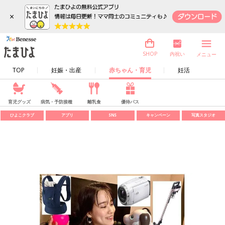
×
内祝い
SHOP
メニュー
TOP
妊娠・出産
赤ちゃん・育児
妊活
育児グッズ
病気・予防接種
離乳食
優待パス
ひよこクラブ
アプリ
SNS
キャンペーン
写真スタジオ