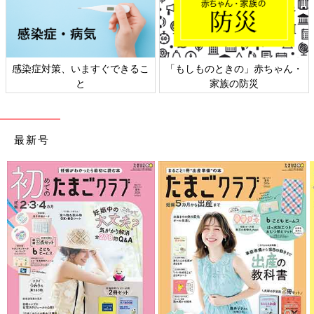
日本外来小児科学会リーフレッ
六星占術 細木かおりさんの人生
ト検討会
相談
最新号