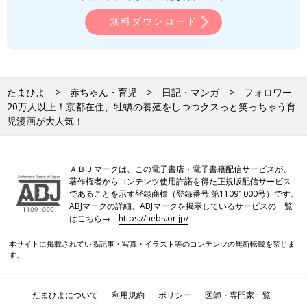
無料ダウンロード
たまひよ
赤ちゃん・育児
日記・マンガ
フォロワー
20万人以上！京都在住、牡蠣の養殖をしつつクスっと笑っちゃう育
児漫画が大人気！
ＡＢＪマークは、この電子書店・電子書籍配信サービスが、
著作権者からコンテンツ使用許諾を得た正規版配信サービス
であることを示す登録商標（登録番号 第11091000号）です。
ABJマークの詳細、ABJマークを掲示しているサービスの一覧
はこちら→
https://aebs.or.jp/
本サイトに掲載されている記事・写真・イラスト等のコンテンツの無断転載を禁じま
す。
たまひよについて
利用規約
ポリシー
医師・専門家一覧