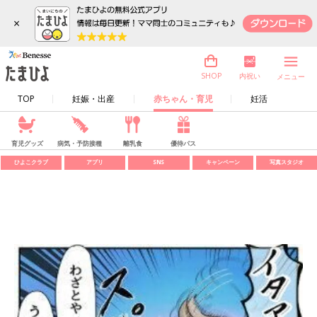
×
内祝い
SHOP
メニュー
TOP
妊娠・出産
赤ちゃん・育児
妊活
育児グッズ
病気・予防接種
離乳食
優待パス
ひよこクラブ
アプリ
SNS
キャンペーン
写真スタジオ