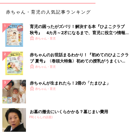
赤ちゃん・育児の人気記事ランキング
育児の困ったがズバリ！解決する本『ひよこクラブ
秋号』 4カ月～2才になるまで、育児に役立つ情報が
いっぱい！
赤ちゃん・育児
赤ちゃんのお世話まるわかり！『初めてのひよこクラ
ブ 夏号』〈巻頭大特集〉初めての授乳がうまくい
く！ おっぱい・ミルクの基本と夏のトラブル 解決テ
赤ちゃん・育児
ク
赤ちゃんが生まれたら！2冊の「たまひよ」
赤ちゃん・育児
お墓の撤去にいくらかかる？墓じまい費用
PR(くらしの話題)