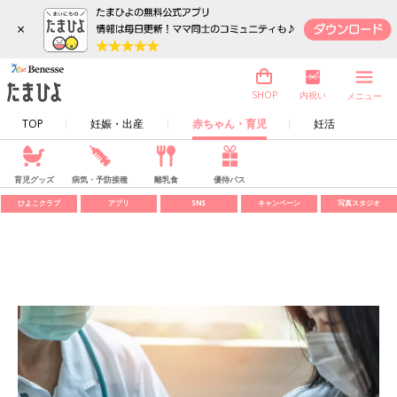
×
内祝い
SHOP
メニュー
TOP
妊娠・出産
赤ちゃん・育児
妊活
育児グッズ
病気・予防接種
離乳食
優待パス
ひよこクラブ
アプリ
SNS
キャンペーン
写真スタジオ