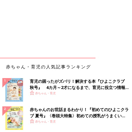
赤ちゃん・育児の人気記事ランキング
育児の困ったがズバリ！解決する本『ひよこクラブ
秋号』 4カ月～2才になるまで、育児に役立つ情報が
いっぱい！
赤ちゃん・育児
赤ちゃんのお世話まるわかり！『初めてのひよこクラ
ブ 夏号』〈巻頭大特集〉初めての授乳がうまくい
く！ おっぱい・ミルクの基本と夏のトラブル 解決テ
赤ちゃん・育児
ク