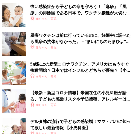
怖い感染症から子どもの命を守ろう！「麻疹」「風
疹」の排除国である日本で、ワクチン接種が大切な理
由とは？【小児科医】
赤ちゃん・育児
風疹ワクチンは前に打っているのに、妊娠中に調べた
ら風疹の抗体がなかった。－”まいにちのたまひよ”の
体験談
赤ちゃん・育児
5歳以上の新型コロナワクチン、アメリカはもうすぐ
接種開始？日本ではインフルとどちらが優先？【小児
科医】
赤ちゃん・育児
【最新・新型コロナ情報】米国在住の小児科医が語
る、子どもの感染リスクや予防接種、アレルギーは大
丈夫？
赤ちゃん・育児
デルタ株の流行で子どもの感染増！ママ・パパに知っ
て欲しい最新情報 【小児科医】
赤ちゃん・育児