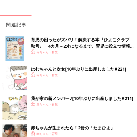
関連記事
育児の困ったがズバリ！解決する本『ひよこクラブ
秋号』 4カ月～2才になるまで、育児に役立つ情報が
いっぱい！
赤ちゃん・育児
はむちゃんと次女[10年ぶりに出産しました#221]
赤ちゃん・育児
我が家の新メンバー♪[10年ぶりに出産しました#211]
赤ちゃん・育児
赤ちゃんが生まれたら！2冊の「たまひよ」
赤ちゃん・育児