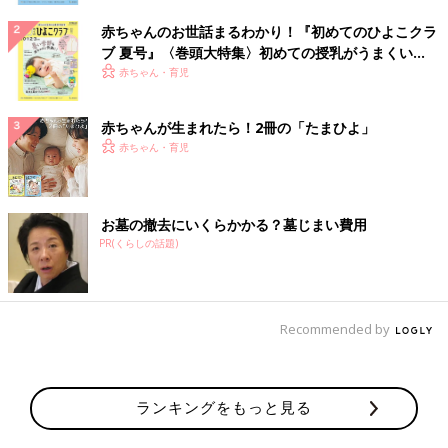
赤ちゃんのお世話まるわかり！『初めてのひよこクラ
ブ 夏号』〈巻頭大特集〉初めての授乳がうまくい
く！ おっぱい・ミルクの基本と夏のトラブル 解決テ
赤ちゃん・育児
ク
赤ちゃんが生まれたら！2冊の「たまひよ」
赤ちゃん・育児
お墓の撤去にいくらかかる？墓じまい費用
PR(くらしの話題)
Recommended by
ランキングをもっと見る