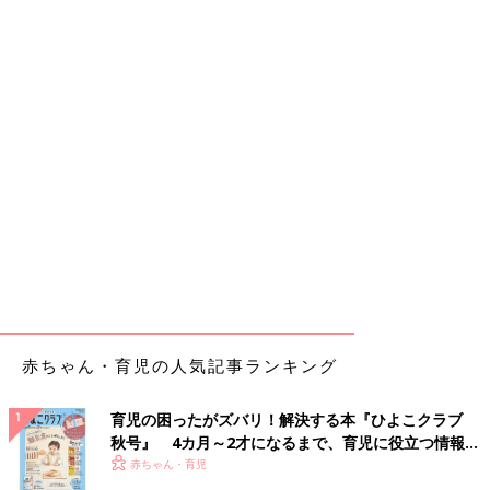
赤ちゃん・育児の人気記事ランキング
育児の困ったがズバリ！解決する本『ひよこクラブ
秋号』 4カ月～2才になるまで、育児に役立つ情報が
いっぱい！
赤ちゃん・育児