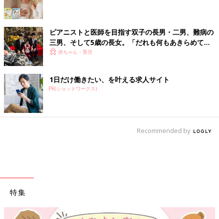
ピアニストと医師を目指す双子の長男・二男、難病の
三男、そして5歳の長女。「だれも何もあきらめてほ
しくない」母の思い
赤ちゃん・育児
1日だけ働きたい、を叶える求人サイト
PR(ショットワークス)
Recommended by
特集