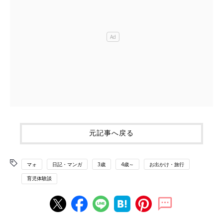
元記事へ戻る
マォ
日記・マンガ
3歳
4歳～
お出かけ・旅行
育児体験談