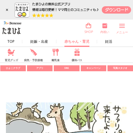
×
内祝い
SHOP
メニュー
TOP
妊娠・出産
赤ちゃん・育児
妊活
育児グッズ
病気・予防接種
離乳食
優待パス
ひよこクラブ
アプリ
SNS
キャンペーン
写真スタジオ