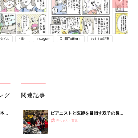
タイル
4歳～
Instagram
X（旧Twitter）
おすすめ記事
ング
関連記事
本
ピアニストと医師を目指す双子の長
2才
男・二男、難病の三男、そして5歳の
赤ちゃん・育児
いっ
長女。「だれも何もあきらめてほしく
ない」母の思い