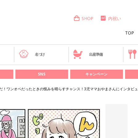
SHOP
内祝い
TOP
き
名づけ
出産準備
SNS
キャンペーン
だ！ワンオペだったときの恨みを晴らすチャンス！3児ママおやまさんにインタビ