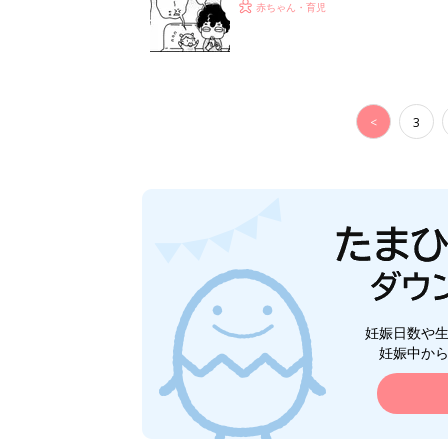
がする……！『ふうふう子育て ＃
赤ちゃん・育児
<
3
妊娠日数や
妊娠中か