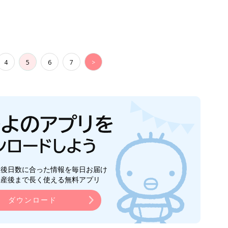
91』
4
5
6
7
>
生後日数に合った情報を毎日お届け
ら産後まで長く使える無料アプリ
ダウンロード