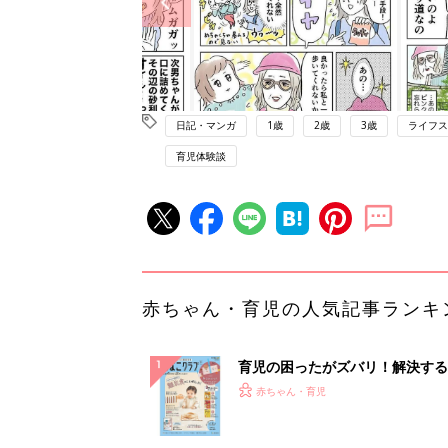
日記・マンガ
1歳
2歳
3歳
ライフス
育児体験談
赤ちゃん・育児の人気記事ランキ
育児の困ったがズバリ！解決する
『ひよこクラブ 秋号』 4カ月～
赤ちゃん・育児
になるまで、育児に役立つ情報が
ぱい！