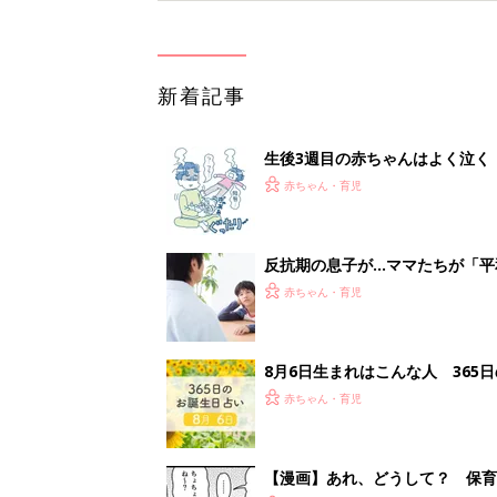
新着記事
生後3週目の赤ちゃんはよく泣く
って本当？【専門家】
赤ちゃん・育児
反抗期の息子が...ママたちが「
赤ちゃん・育児
8月6日生まれはこんな人 365
赤ちゃん・育児
【漫画】あれ、どうして？ 保