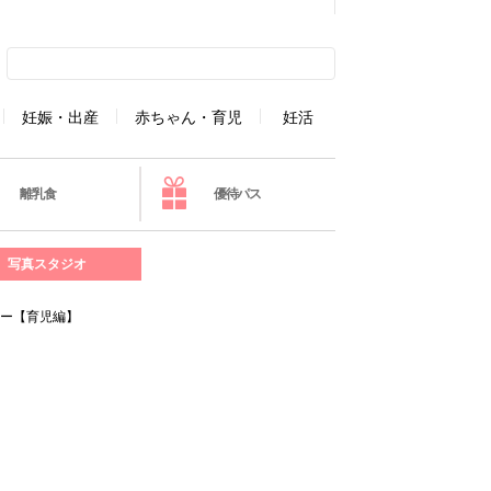
妊娠・出産
赤ちゃん・育児
妊活
離乳食
優待パス
写真スタジオ
ュー【育児編】