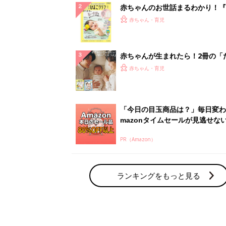
赤ちゃんのお世話まるわかり！『
てのひよこクラブ 夏号』〈巻頭
赤ちゃん・育児
集〉初めての授乳がうまくいく！
っぱい・ミルクの基本と夏のトラ
解決テク
赤ちゃんが生まれたら！2冊の「
ひよ」
赤ちゃん・育児
「今日の目玉商品は？」毎日変わ
mazonタイムセールが見逃せな
PR（Amazon）
ランキングをもっと見る