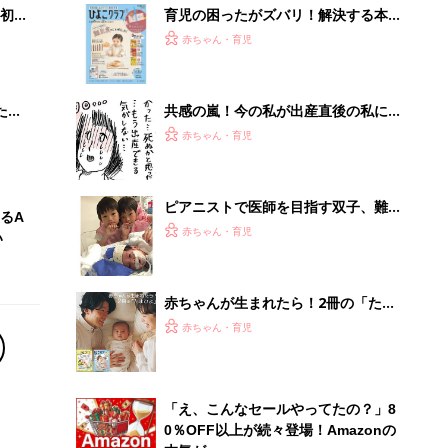
初め
育児の困ったがズバリ！解決する本
大特
『ひよこクラブ 秋号』 4カ月～2才
赤ちゃん・育児
 お
になるまで、育児に役立つ情報がいっ
ブル
ぱい！
たま
共感の嵐！今の私が出産直後の私に伝
えたいこと。3児ママおやまさんにイ
赤ちゃん・育児
ンタビュー【妊娠・出産編】
ピアニストで医師を目指す双子、難病
るA
の大田原症候群の三男、5歳の長女を
赤ちゃん・育児
い
育てる4きょうだいの母。弟の命を守
るため「こうちゃん憲法」を家族で作
った
赤ちゃんが生まれたら！2冊の「たま
ひよ」
赤ちゃん・育児
「え、こんなセールやってたの？」8
0％OFF以上が続々登場！Amazonの