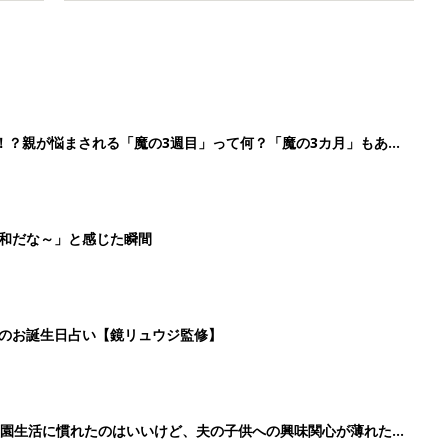
！？親が悩まされる「魔の3週目」って何？「魔の3カ月」もある
平和だな～」と感じた瞬間
日のお誕生日占い【鏡リュウジ監修】
育園生活に慣れたのはいいけど、夫の子供への興味関心が薄れた気