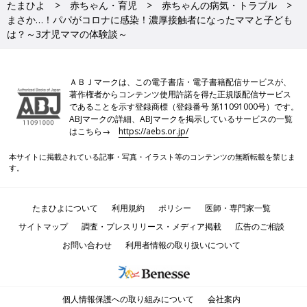
たまひよ
赤ちゃん・育児
赤ちゃんの病気・トラブル
まさか…！パパがコロナに感染！濃厚接触者になったママと子ども
は？～3才児ママの体験談～
ＡＢＪマークは、この電子書店・電子書籍配信サービスが、
著作権者からコンテンツ使用許諾を得た正規版配信サービス
であることを示す登録商標（登録番号 第11091000号）です。
ABJマークの詳細、ABJマークを掲示しているサービスの一覧
はこちら→
https://aebs.or.jp/
本サイトに掲載されている記事・写真・イラスト等のコンテンツの無断転載を禁じま
す。
たまひよについて
利用規約
ポリシー
医師・専門家一覧
サイトマップ
調査・プレスリリース・メディア掲載
広告のご相談
お問い合わせ
利用者情報の取り扱いについて
個人情報保護への取り組みについて
会社案内