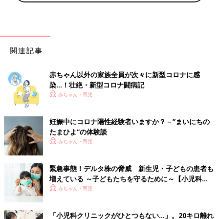
関連記事
赤ちゃん以外の家族全員が次々に新型コロナに感
染…！壮絶・新型コロナ闘病記
赤ちゃん・育児
妊娠中にコロナ陽性経験者いますか？－”まいにちの
たまひよ”の体験談
赤ちゃん・育児
緊急事態！デルタ株の脅威 新生児・子どもの患者も
増えている ～子どもたちを守るために～【小児科
医】
赤ちゃん・育児
「小児科クリニックがひとつもない…」。20キロ離れ