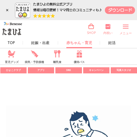
×
内祝い
SHOP
メニュー
TOP
妊娠・出産
赤ちゃん・育児
妊活
育児グッズ
病気・予防接種
離乳食
優待パス
ひよこクラブ
アプリ
SNS
キャンペーン
写真スタジオ