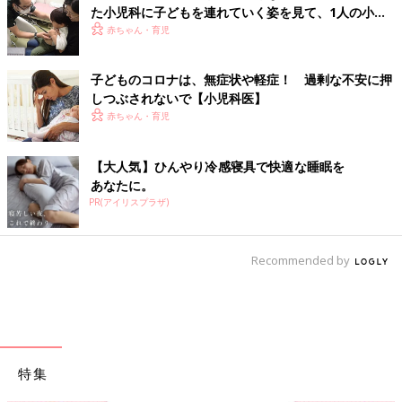
た小児科に子どもを連れていく姿を見て、1人の小児
科医の決意
赤ちゃん・育児
子どものコロナは、無症状や軽症！ 過剰な不安に押
しつぶされないで【小児科医】
赤ちゃん・育児
【大人気】ひんやり冷感寝具で快適な睡眠を
あなたに。
PR(アイリスプラザ)
Recommended by
特集