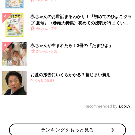
いっぱい！
赤ちゃんのお世話まるわかり！『初めてのひよこクラ
ブ 夏号』〈巻頭大特集〉初めての授乳がうまくい
く！ おっぱい・ミルクの基本と夏のトラブル 解決テ
赤ちゃん・育児
ク
赤ちゃんが生まれたら！2冊の「たまひよ」
赤ちゃん・育児
お墓の撤去にいくらかかる？墓じまい費用
PR(くらしの話題)
Recommended by
ランキングをもっと見る