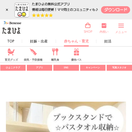
×
内祝い
SHOP
メニュー
TOP
妊娠・出産
赤ちゃん・育児
妊活
育児グッズ
病気・予防接種
離乳食
優待パス
ひよこクラブ
アプリ
SNS
キャンペーン
写真スタジオ