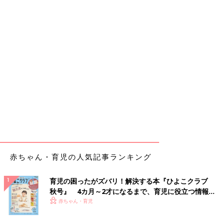
赤ちゃん・育児の人気記事ランキング
育児の困ったがズバリ！解決する本『ひよこクラブ
秋号』 4カ月～2才になるまで、育児に役立つ情報が
いっぱい！
赤ちゃん・育児