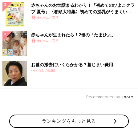
赤ちゃんのお世話まるわかり！『初めてのひよこクラ
ブ 夏号』〈巻頭大特集〉初めての授乳がうまくい
く！ おっぱい・ミルクの基本と夏のトラブル 解決テ
赤ちゃん・育児
ク
赤ちゃんが生まれたら！2冊の「たまひよ」
赤ちゃん・育児
お墓の撤去にいくらかかる？墓じまい費用
PR(くらしの話題)
Recommended by
ランキングをもっと見る