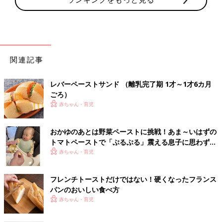
関連記事
レバーペーストサンド （離乳完了期 1才～1才6カ月
ごろ）
赤ちゃん・育児
おかゆのあとは野菜ペーストに挑戦！あま～いはずの
トマトペーストで「ぷるぷる」震える息子に思わず爆
笑【ぐっち夫婦の離乳食】
赤ちゃん・育児
フレンチトーストだけではない！硬くなったフランス
パンのおいしい食べ方
赤ちゃん・育児