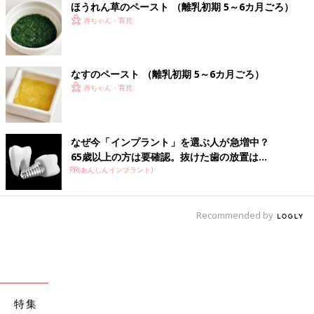
ほうれん草のペースト （離乳初期 5～6カ月ごろ）
赤ちゃん・育児
なすのペースト （離乳初期 5～6カ月ごろ）
赤ちゃん・育児
なぜ今「インプラント」を選ぶ人が急増中？
65歳以上の方は要確認。抜けた歯の放置は...
PR(あんしんインプラント)
Recommended by
特集