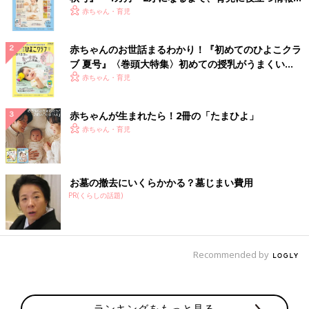
いっぱい！
赤ちゃん・育児
赤ちゃんのお世話まるわかり！『初めてのひよこクラ
ブ 夏号』〈巻頭大特集〉初めての授乳がうまくい
く！ おっぱい・ミルクの基本と夏のトラブル 解決テ
赤ちゃん・育児
ク
赤ちゃんが生まれたら！2冊の「たまひよ」
赤ちゃん・育児
お墓の撤去にいくらかかる？墓じまい費用
PR(くらしの話題)
Recommended by
ランキングをもっと見る