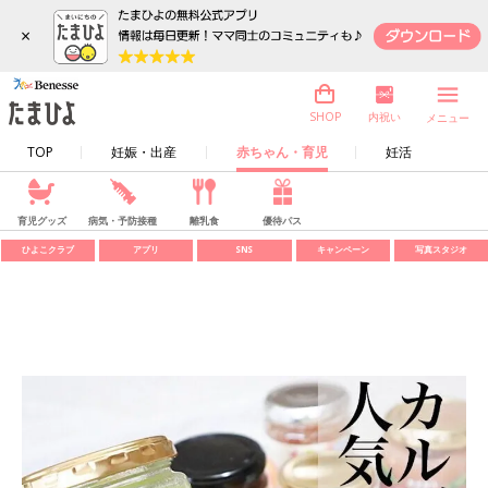
×
内祝い
SHOP
メニュー
TOP
妊娠・出産
赤ちゃん・育児
妊活
育児グッズ
病気・予防接種
離乳食
優待パス
ひよこクラブ
アプリ
SNS
キャンペーン
写真スタジオ