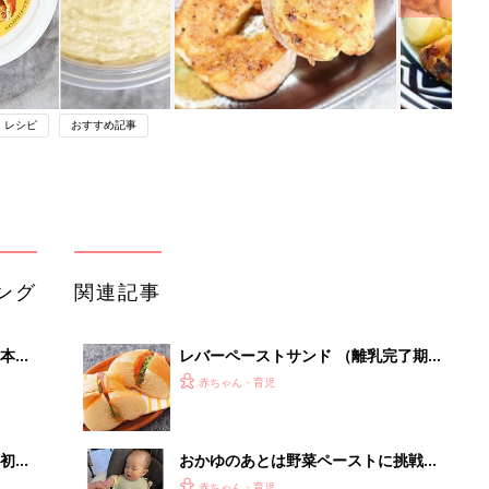
・レシピ
おすすめ記事
ング
関連記事
本
レバーペーストサンド （離乳完了期 1
2才
才～1才6カ月ごろ）
赤ちゃん・育児
いっ
初め
おかゆのあとは野菜ペーストに挑戦！
大特
あま～いはずのトマトペーストで「ぷ
赤ちゃん・育児