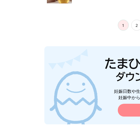
1
2
妊娠日数や
妊娠中か