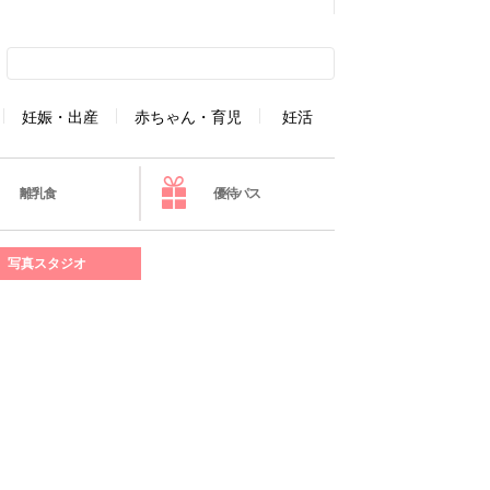
妊娠・出産
赤ちゃん・育児
妊活
離乳食
優待パス
写真スタジオ