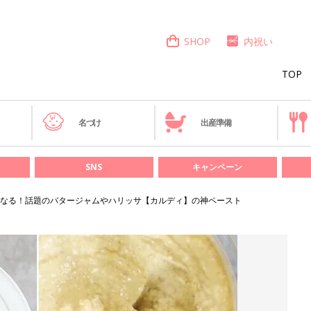
SHOP
内祝い
TOP
き
名づけ
出産準備
SNS
キャンペーン
なる！話題のバタージャムやハリッサ【カルディ】の神ペースト