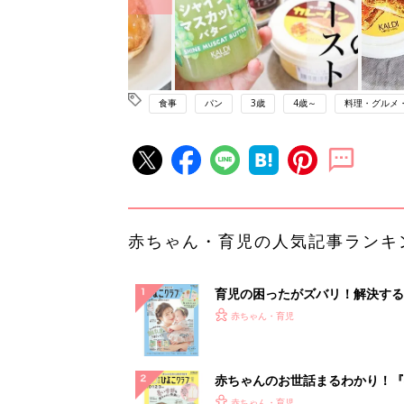
食事
パン
3歳
4歳～
料理・グルメ
赤ちゃん・育児の人気記事ランキ
育児の困ったがズバリ！解決する
『ひよこクラブ 夏号』 4カ月～
赤ちゃん・育児
になるまで、育児に役立つ情報が
ぱい！
赤ちゃんのお世話まるわかり！『
てのひよこクラブ 夏号』〈巻頭
赤ちゃん・育児