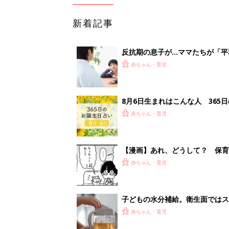
新着記事
反抗期の息子が...ママたちが「
赤ちゃん・育児
8月6日生まれはこんな人 365
赤ちゃん・育児
【漫画】あれ、どうして？ 保
がする……！『ふうふう子育て ＃
赤ちゃん・育児
子どもの水分補給。衛生面ではス
く3つのコツとは？【専門家監修
赤ちゃん・育児