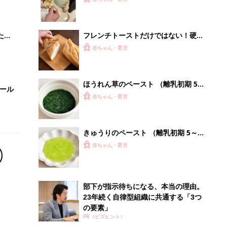
 お
るぷる」震える息子に思わず爆笑【ぐ
ブル
っち夫婦の離乳食】
たま
フレンチトーストだけではない！硬く
なったフランスパンのおいしい食べ方
赤ちゃん・育児
ほうれん草のペースト （離乳初期 5～
セール
6カ月ごろ）
赤ちゃん・育児
きゅうりのペースト （離乳初期 5～6
カ月ごろ）
赤ちゃん・育児
部下が指示待ちになる、本当の理由。
23年続く自律型組織に共通する「3つ
の要素」
PR（ビズヒント）