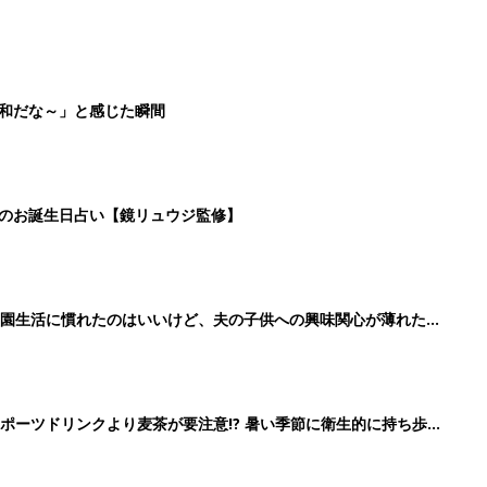
平和だな～」と感じた瞬間
日のお誕生日占い【鏡リュウジ監修】
育園生活に慣れたのはいいけど、夫の子供への興味関心が薄れた気
91』
ポーツドリンクより麦茶が要注意!? 暑い季節に衛生的に持ち歩
】