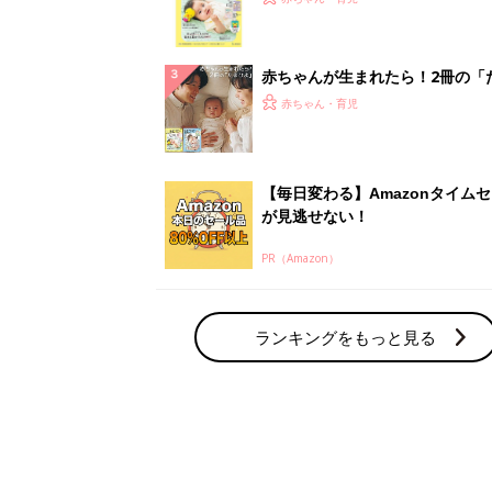
集〉初めての授乳がうまくいく！
っぱい・ミルクの基本と夏のトラ
解決テク
赤ちゃんが生まれたら！2冊の「
ひよ」
赤ちゃん・育児
【毎日変わる】Amazonタイム
が見逃せない！
PR（Amazon）
ランキングをもっと見る