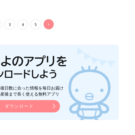
3
4
5
>
生後日数に合った情報を毎日お届け
ら産後まで長く使える無料アプリ
ダウンロード