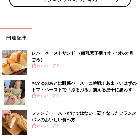
関連記事
レバーペーストサンド （離乳完了期 1才～1才6カ月
ごろ）
赤ちゃん・育児
おかゆのあとは野菜ペーストに挑戦！あま～いはずの
トマトペーストで「ぷるぷる」震える息子に思わず爆
笑【ぐっち夫婦の離乳食】
赤ちゃん・育児
フレンチトーストだけではない！硬くなったフランス
パンのおいしい食べ方
赤ちゃん・育児