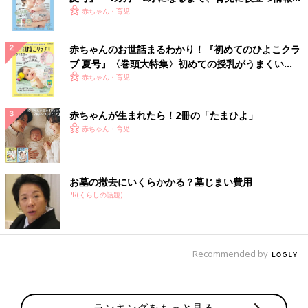
いっぱい！
赤ちゃん・育児
赤ちゃんのお世話まるわかり！『初めてのひよこクラ
ブ 夏号』〈巻頭大特集〉初めての授乳がうまくい
く！ おっぱい・ミルクの基本と夏のトラブル 解決テ
赤ちゃん・育児
ク
赤ちゃんが生まれたら！2冊の「たまひよ」
赤ちゃん・育児
お墓の撤去にいくらかかる？墓じまい費用
PR(くらしの話題)
Recommended by
ランキングをもっと見る