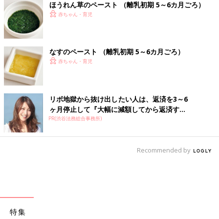
ほうれん草のペースト （離乳初期 5～6カ月ごろ）
赤ちゃん・育児
なすのペースト （離乳初期 5～6カ月ごろ）
赤ちゃん・育児
リボ地獄から抜け出したい人は、返済を3～6
ヶ月停止して『大幅に減額してから返済す...
PR(渋谷法務総合事務所)
Recommended by
特集