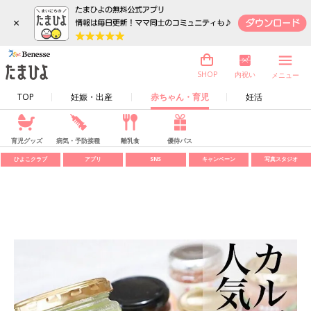
×
内祝い
SHOP
メニュー
TOP
妊娠・出産
赤ちゃん・育児
妊活
育児グッズ
病気・予防接種
離乳食
優待パス
ひよこクラブ
アプリ
SNS
キャンペーン
写真スタジオ