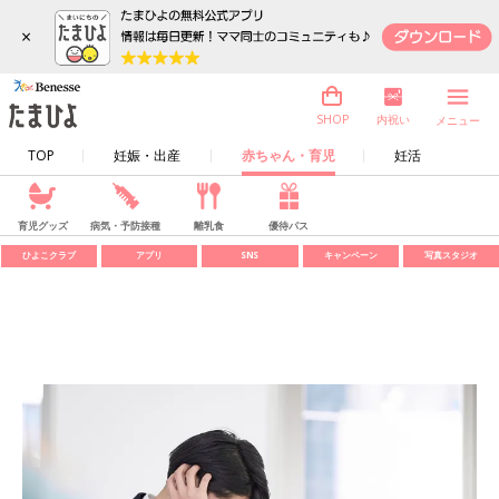
×
内祝い
SHOP
メニュー
TOP
妊娠・出産
赤ちゃん・育児
妊活
育児グッズ
病気・予防接種
離乳食
優待パス
ひよこクラブ
アプリ
SNS
キャンペーン
写真スタジオ