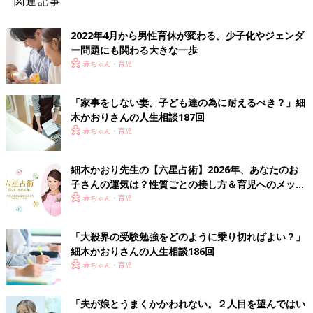
関連記事
2022年4月から男性育休が変わる。少子化やジェンダ
ー問題にも関わる大きな一歩
赤ちゃん・育児
「家事をしない妻。子ども達の為に耐えるべき？」細
木かおりさんの人生相談187回
赤ちゃん・育児
細木かおり先生の【六星占術】2026年、あなたのお
子さんの運気は？性質ごとの接し方＆育児へのメッセ
ージ
赤ちゃん・育児
「大殺界の受験勉強をどのように乗り切ればよい？」
細木かおりさんの人生相談186回
赤ちゃん・育児
「夫が娘とうまくかかわれない。２人目を望んではい