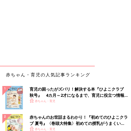
赤ちゃん・育児の人気記事ランキング
育児の困ったがズバリ！解決する本『ひよこクラブ
秋号』 4カ月～2才になるまで、育児に役立つ情報が
いっぱい！
赤ちゃん・育児
赤ちゃんのお世話まるわかり！『初めてのひよこクラ
ブ 夏号』〈巻頭大特集〉初めての授乳がうまくい
く！ おっぱい・ミルクの基本と夏のトラブル 解決テ
赤ちゃん・育児