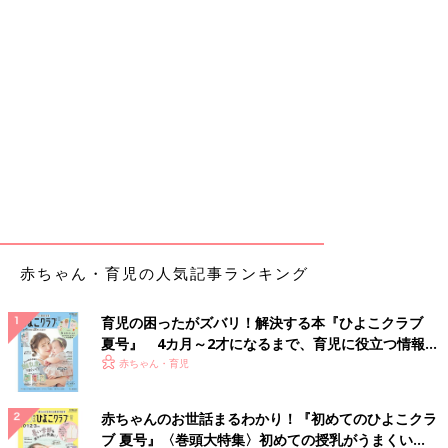
赤ちゃん・育児の人気記事ランキング
育児の困ったがズバリ！解決する本『ひよこクラブ
夏号』 4カ月～2才になるまで、育児に役立つ情報が
いっぱい！
赤ちゃん・育児
赤ちゃんのお世話まるわかり！『初めてのひよこクラ
ブ 夏号』〈巻頭大特集〉初めての授乳がうまくい