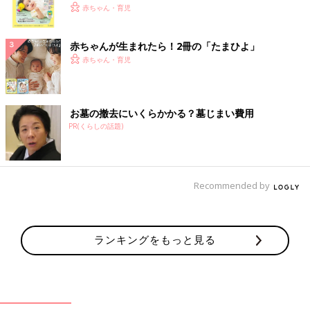
く！ おっぱい・ミルクの基本と夏のトラブル 解決テ
赤ちゃん・育児
ク
赤ちゃんが生まれたら！2冊の「たまひよ」
赤ちゃん・育児
お墓の撤去にいくらかかる？墓じまい費用
PR(くらしの話題)
Recommended by
ランキングをもっと見る