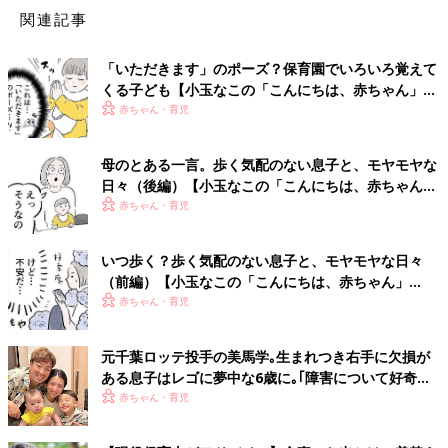
関連記事
「いただきます」のポーズ？保育園でいろいろ覚えて
くる子ども【小玉なこの「こんにちは、赤ちゃん」
#17】
赤ちゃん・育児
母のとある一言。歩く気配のない息子と、モヤモヤな
日々（後編）【小玉なこの「こんにちは、赤ちゃん」
#14】
赤ちゃん・育児
いつ歩く？歩く気配のない息子と、モヤモヤな日々
（前編）【小玉なこの「こんにちは、赤ちゃん」
#13】
赤ちゃん・育児
元千葉ロッテ投手の美馬学｡生まれつき右手に欠損が
ある息子はレゴに夢中な6歳に｡｢障害について好奇の
目で見られることも」【先天性欠損症】
赤ちゃん・育児