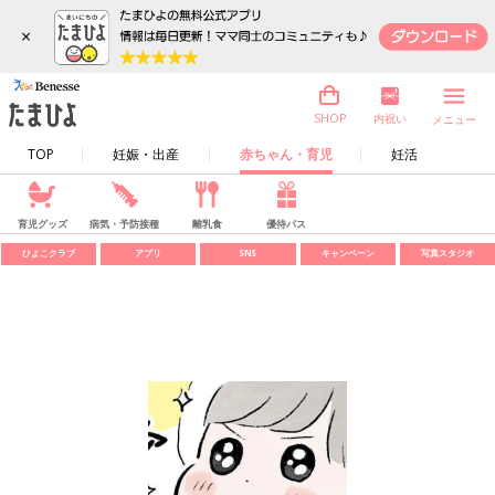
×
内祝い
SHOP
メニュー
TOP
妊娠・出産
赤ちゃん・育児
妊活
育児グッズ
病気・予防接種
離乳食
優待パス
ひよこクラブ
アプリ
SNS
キャンペーン
写真スタジオ