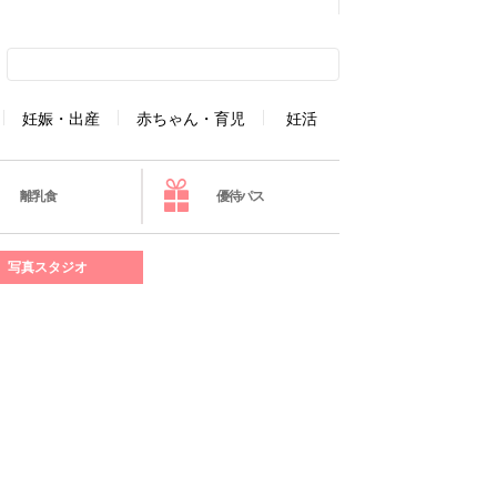
妊娠・出産
赤ちゃん・育児
妊活
離乳食
優待パス
写真スタジオ