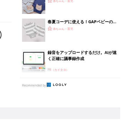
赤ちゃん・育児
春夏コーデに使える！GAPベビーのお
しゃれロンパース4選
赤ちゃん・育児
録音をアップロードするだけ。AIが速
く正確に議事録作成
PR（カイタヨ）
Recommended by