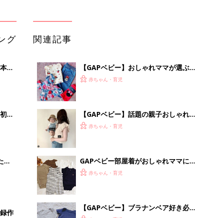
ング
関連記事
本
【GAPベビー】おしゃれママが選ぶ夏
2才
のお気に入りアイテムとは？
赤ちゃん・育児
いっ
初め
【GAPベビー】話題の親子おしゃれフ
大特
ォトが可愛すぎる
赤ちゃん・育児
 お
ブル
たま
GAPベビー部屋着がおしゃれママに大
人気！指名買いアイテム5選
赤ちゃん・育児
【GAPベビー】ブラナンベア好き必見
事録作
の夏アイテム5選