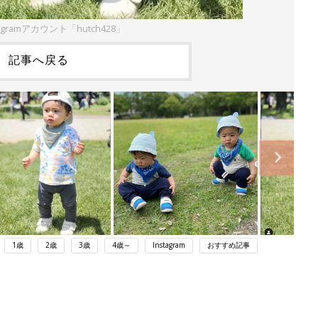
agramアカウント「hutch428」
記事へ戻る
1歳
2歳
3歳
4歳～
Instagram
おすすめ記事