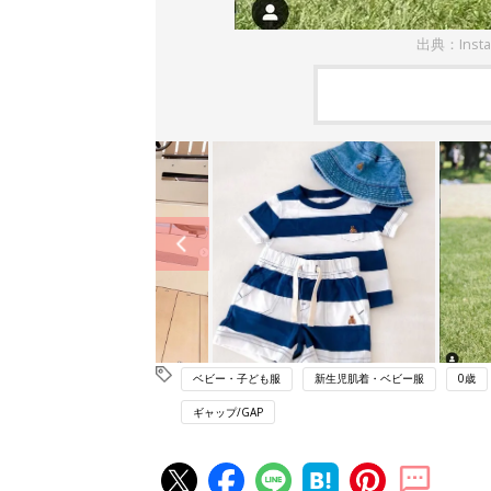
出典：Inst
ベビー・子ども服
新生児肌着・ベビー服
0歳
ギャップ/GAP