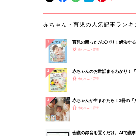
赤ちゃん・育児の人気記事ランキ
育児の困ったがズバリ！解決する
『ひよこクラブ 夏号』 4カ月～
赤ちゃん・育児
になるまで、育児に役立つ情報が
ぱい！
赤ちゃんのお世話まるわかり！『
てのひよこクラブ 夏号』〈巻頭
赤ちゃん・育児
集〉初めての授乳がうまくいく！
っぱい・ミルクの基本と夏のトラ
解決テク
赤ちゃんが生まれたら！2冊の「
ひよ」
赤ちゃん・育児
会議の録音を置くだけ。AIで議