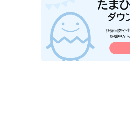
妊娠日数や
妊娠中か