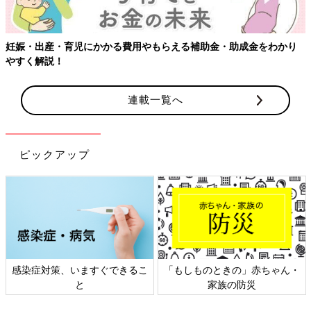
をわかり
連載一覧へ
ピックアップ
」赤ちゃん・
日本外来小児科学会リーフレッ
六星占術 細木かお
防災
ト検討会
相談