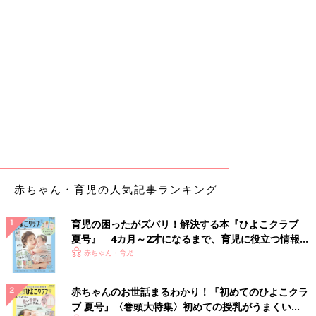
赤ちゃん・育児の人気記事ランキング
育児の困ったがズバリ！解決する本『ひよこクラブ
夏号』 4カ月～2才になるまで、育児に役立つ情報が
いっぱい！
赤ちゃん・育児
赤ちゃんのお世話まるわかり！『初めてのひよこクラ
ブ 夏号』〈巻頭大特集〉初めての授乳がうまくい