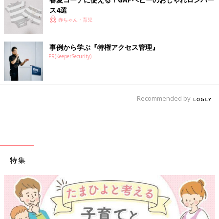
ス4選
赤ちゃん・育児
事例から学ぶ『特権アクセス管理』
PR(KeeperSecurity)
Recommended by
特集
【ワクチン接種できるものも】妊婦の感染症対策、知って