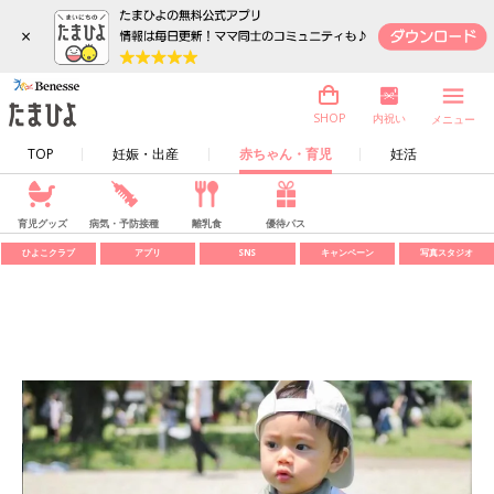
×
内祝い
SHOP
メニュー
TOP
妊娠・出産
赤ちゃん・育児
妊活
育児グッズ
病気・予防接種
離乳食
優待パス
ひよこクラブ
アプリ
SNS
キャンペーン
写真スタジオ