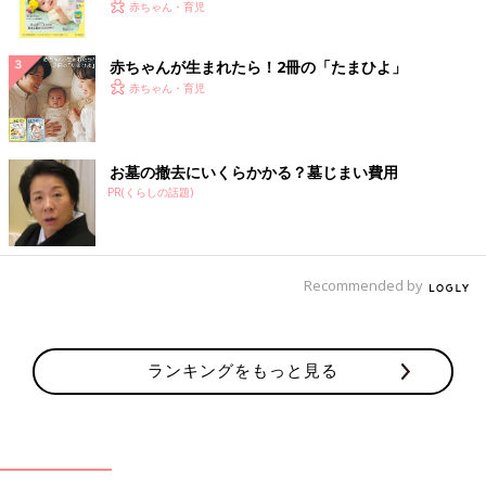
く！ おっぱい・ミルクの基本と夏のトラブル 解決テ
赤ちゃん・育児
ク
赤ちゃんが生まれたら！2冊の「たまひよ」
赤ちゃん・育児
お墓の撤去にいくらかかる？墓じまい費用
PR(くらしの話題)
Recommended by
ランキングをもっと見る