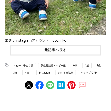
出典：Instagramアカウント「ucorinko」
元記事へ戻る
ベビー・子ども服
新生児肌着・ベビー服
0歳
1歳
2歳
3歳
4歳～
Instagram
おすすめ記事
ギャップ/GAP