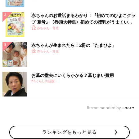
赤ちゃんのお世話まるわかり！『初めてのひよこクラ
ブ 夏号』〈巻頭大特集〉初めての授乳がうまくい
く！ おっぱい・ミルクの基本と夏のトラブル 解決テ
赤ちゃん・育児
ク
赤ちゃんが生まれたら！2冊の「たまひよ」
赤ちゃん・育児
お墓の撤去にいくらかかる？墓じまい費用
PR(くらしの話題)
Recommended by
ランキングをもっと見る