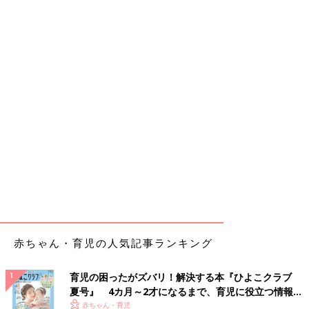
赤ちゃん・育児の人気記事ランキング
育児の困ったがズバリ！解決する本『ひよこクラブ
夏号』 4カ月～2才になるまで、育児に役立つ情報が
いっぱい！
赤ちゃん・育児