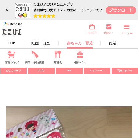
×
内祝い
SHOP
メニュー
TOP
妊娠・出産
赤ちゃん・育児
妊活
育児グッズ
病気・予防接種
離乳食
優待パス
ひよこクラブ
アプリ
SNS
キャンペーン
写真スタジオ