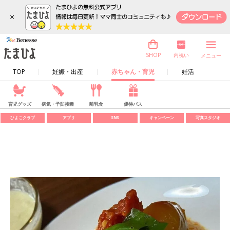
×
内祝い
SHOP
メニュー
TOP
妊娠・出産
赤ちゃん・育児
妊活
育児グッズ
病気・予防接種
離乳食
優待パス
ひよこクラブ
アプリ
SNS
キャンペーン
写真スタジオ