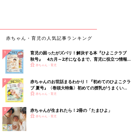
赤ちゃん・育児の人気記事ランキング
育児の困ったがズバリ！解決する本『ひよこクラブ
秋号』 4カ月～2才になるまで、育児に役立つ情報が
いっぱい！
赤ちゃん・育児
赤ちゃんのお世話まるわかり！『初めてのひよこクラ
ブ 夏号』〈巻頭大特集〉初めての授乳がうまくい
く！ おっぱい・ミルクの基本と夏のトラブル 解決テ
赤ちゃん・育児
ク
赤ちゃんが生まれたら！2冊の「たまひよ」
赤ちゃん・育児