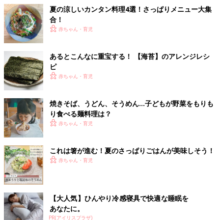
夏の涼しいカンタン料理4選！さっぱりメニュー大集
合！
赤ちゃん・育児
あるとこんなに重宝する！ 【海苔】のアレンジレシ
ピ
赤ちゃん・育児
焼きそば、うどん、そうめん…子どもが野菜をもりも
り食べる麺料理は？
赤ちゃん・育児
これは箸が進む！夏のさっぱりごはんが美味しそう！
赤ちゃん・育児
【大人気】ひんやり冷感寝具で快適な睡眠を
あなたに。
PR(アイリスプラザ)