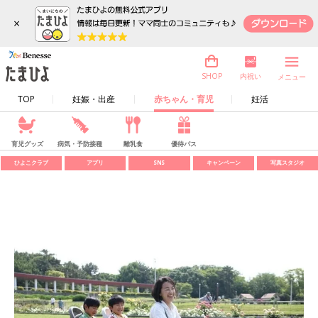
×
内祝い
SHOP
メニュー
TOP
妊娠・出産
赤ちゃん・育児
妊活
育児グッズ
病気・予防接種
離乳食
優待パス
ひよこクラブ
アプリ
SNS
キャンペーン
写真スタジオ