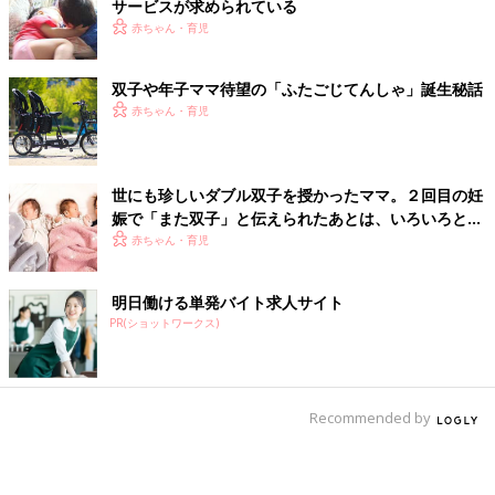
サービスが求められている
赤ちゃん・育児
双子や年子ママ待望の「ふたごじてんしゃ」誕生秘話
赤ちゃん・育児
世にも珍しいダブル双子を授かったママ。２回目の妊
娠で「また双子」と伝えられたあとは、いろいろと不
安が巡り…!?【体験談】
赤ちゃん・育児
明日働ける単発バイト求人サイト
PR(ショットワークス)
Recommended by