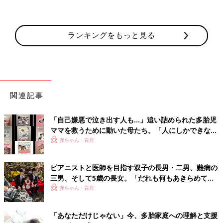
ランキングをもっと見る
関連記事
「自己嫌悪で泣き出す人も…」追い詰められた多胎児
ママを救うために動いた母たち。「人にしかできない
サポート」の重要性
赤ちゃん・育児
ピアニストと医師を目指す双子の長男・二男、難病の
三男、そして5歳の長女。「だれも何もあきらめてほ
しくない」母の思い
赤ちゃん・育児
「あなただけじゃない」今、多胎家庭への理解と支援