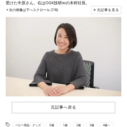
受けた中原さん。右はOGK技研㈱の木村社長。
▼
次の画像は下へスクロール (7/8)
▶
元記事を見る
元記事へ戻る
ベビー用品・グッズ
0歳
1歳
2歳
3歳
4歳～