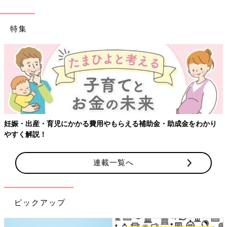
特集
【
娠・出産・育児にかかる費用やもらえる補助金・助成金をわかり
すく解説！
連載一覧へ
ピックアップ