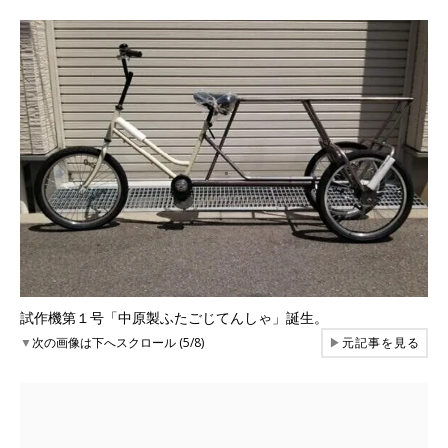
試作機第１号「中原製ふたごじてんしゃ」誕生。
▼
次の画像は下へスクロール (5/8)
▶
元記事を見る