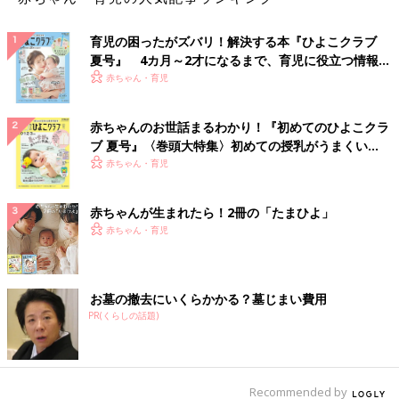
育児の困ったがズバリ！解決する本『ひよこクラブ
夏号』 4カ月～2才になるまで、育児に役立つ情報が
いっぱい！
赤ちゃん・育児
赤ちゃんのお世話まるわかり！『初めてのひよこクラ
ブ 夏号』〈巻頭大特集〉初めての授乳がうまくい
く！ おっぱい・ミルクの基本と夏のトラブル 解決テ
赤ちゃん・育児
ク
赤ちゃんが生まれたら！2冊の「たまひよ」
赤ちゃん・育児
お墓の撤去にいくらかかる？墓じまい費用
PR(くらしの話題)
Recommended by