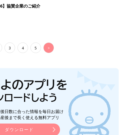
26】協賛企業のご紹介
3
4
5
>
生後日数に合った情報を毎日お届け
ら産後まで長く使える無料アプリ
ダウンロード