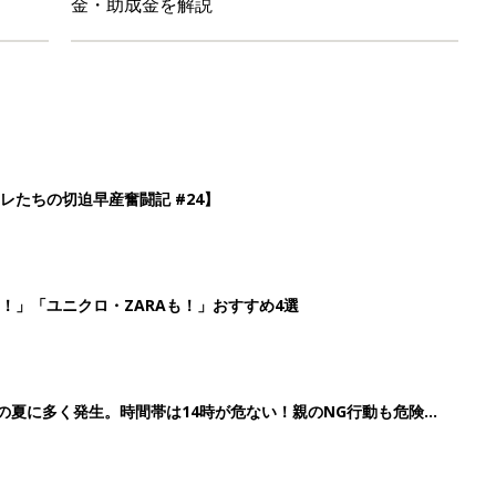
金・助成金を解説
レたちの切迫早産奮闘記 #24】
！」「ユニクロ・ZARAも！」おすすめ4選
歳の夏に多く発生。時間帯は14時が危ない！親のNG行動も危険を