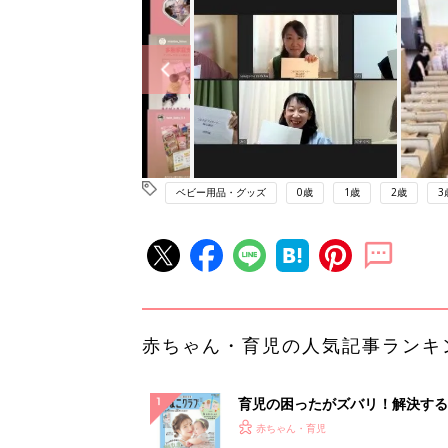
ベビー用品・グッズ
0歳
1歳
2歳
3
赤ちゃん・育児の人気記事ランキ
育児の困ったがズバリ！解決する
『ひよこクラブ 夏号』 4カ月～
赤ちゃん・育児
になるまで、育児に役立つ情報が