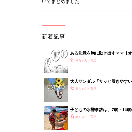
いてまとめました
新着記事
ある決意を胸に動き出すママ【オ
赤ちゃん・育児
大人サンダル「サッと履きやすい
赤ちゃん・育児
子どもの水難事故は、7歳・14
まねく【専門家】
赤ちゃん・育児