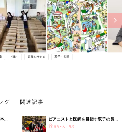
歳
4歳～
家族を考える
双子・多胎
ング
関連記事
本
ピアニストと医師を目指す双子の長
2才
男・二男、難病の三男、そして5歳の
赤ちゃん・育児
いっ
長女。「だれも何もあきらめてほしく