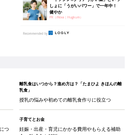
しょに「うがいパワー」で一年中！
健やか
PR（iNova｜Hugkum）
Recommended by
離乳食はいつから？進め方は？「たまひよ きほんの離
乳食」
授乳の悩みや初めての離乳食作りに役立つ
子育てとお金
につ
妊娠・出産・育児にかかる費用やもらえる補助