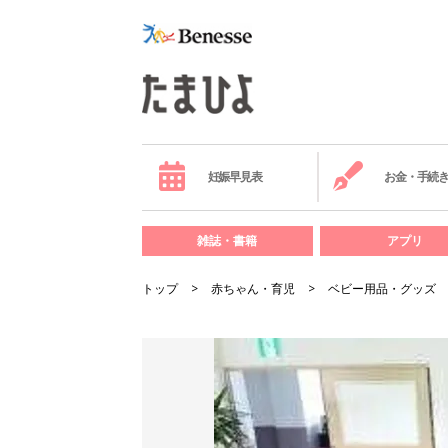
妊娠早見表
お金・手続
雑誌・書籍
アプリ
トップ
赤ちゃん・育児
ベビー用品・グッズ