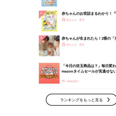
ぱい！
赤ちゃんのお世話まるわかり！『
てのひよこクラブ 夏号』〈巻頭
赤ちゃん・育児
集〉初めての授乳がうまくいく！
っぱい・ミルクの基本と夏のトラ
解決テク
赤ちゃんが生まれたら！2冊の「
ひよ」
赤ちゃん・育児
「今日の目玉商品は？」毎日変わ
mazonタイムセールが見逃せな
PR（Amazon）
ランキングをもっと見る