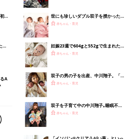
ない」母の思い
初め
世にも珍しいダブル双子を授かったマ
大特
マ。２回目の妊娠で「また双子」と伝
赤ちゃん・育児
 お
えられたあとは、いろいろと不安が巡
ブル
り…!?【体験談】
たま
妊娠23週で604gと552gで生まれた双
子。壊死性腸炎を発症した弟は、3回
赤ちゃん・育児
の手術をするも生後60日で空へ【多
胎・低出生体重児】
双子の男の子を出産、中川翔子。「人
るA
生の第2章のページがめくられた。守
赤ちゃん・育児
い
らなきゃならないものができた」とい
う気持ちに
双子を子育て中の中川翔子｡睡眠不足
と戦いながら､寝ているときに静かに
赤ちゃん・育児
吐く｢サイレント吐き｣を心配
「イソジン®クリアうがい薬」といっ