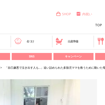
SHOP
内祝い
TOP
き
名づけ
出産準備
SNS
キャンペーン
「自己嫌悪で泣き出す人も…」追い詰められた多胎児ママを救うために動いた