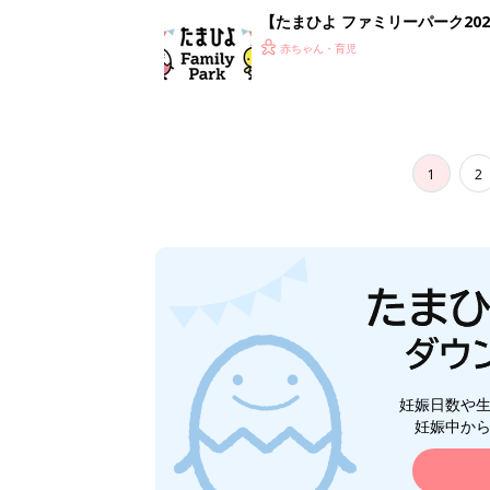
【たまひよ ファミリーパーク20
赤ちゃん・育児
1
2
妊娠日数や
妊娠中か