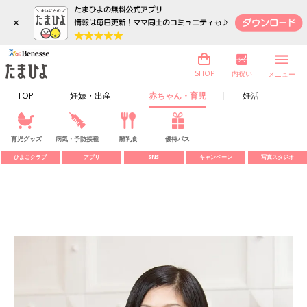
×
内祝い
SHOP
メニュー
TOP
妊娠・出産
赤ちゃん・育児
妊活
育児グッズ
病気・予防接種
離乳食
優待パス
ひよこクラブ
アプリ
SNS
キャンペーン
写真スタジオ