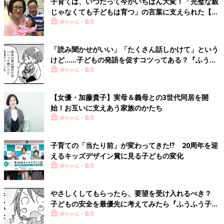
子育ては、いつだって今がいちばん大変！「完璧な親
じゃなくても子どもは育つ」の言葉に支えられた【俳
優・加藤貴子】
赤ちゃん・育児
「読み聞かせがいい」「たくさん話しかけて」という
けど……子どもの発語を促すコツってある？『ふうふ
う子育て ＃64』
赤ちゃん・育児
【女優・加藤貴子】実母＆義母との3世代同居を開
始！お互いに支えあう家族のかたち
赤ちゃん・育児
子育ての「当たり前」が変わってきた⁉ 20周年を迎
えるキッズデザイン賞に見る子どもの変化
赤ちゃん・育児
やさしくしてもらったら、要望を受け入れるべき？
子どもの安全を最優先に考えてみたら『ふうふう子育
て ＃59』
赤ちゃん・育児