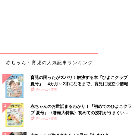
赤ちゃん・育児の人気記事ランキング
育児の困ったがズバリ！解決する本『ひよこクラブ
夏号』 4カ月～2才になるまで、育児に役立つ情報が
いっぱい！
赤ちゃん・育児
赤ちゃんのお世話まるわかり！『初めてのひよこクラ
ブ 夏号』〈巻頭大特集〉初めての授乳がうまくい
く！ おっぱい・ミルクの基本と夏のトラブル 解決テ
赤ちゃん・育児
ク