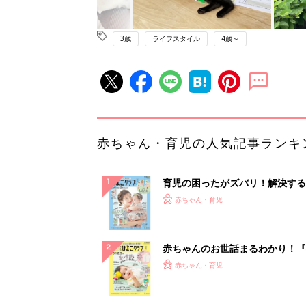
3歳
ライフスタイル
4歳～
赤ちゃん・育児の人気記事ランキ
育児の困ったがズバリ！解決する
『ひよこクラブ 夏号』 4カ月～
赤ちゃん・育児
になるまで、育児に役立つ情報が
ぱい！
赤ちゃんのお世話まるわかり！『
てのひよこクラブ 夏号』〈巻頭
赤ちゃん・育児
集〉初めての授乳がうまくいく！
っぱい・ミルクの基本と夏のトラ
解決テク