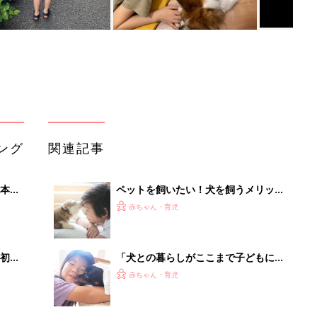
ング
関連記事
本
ペットを飼いたい！犬を飼うメリット
2才
＆デメリット
赤ちゃん・育児
いっ
初め
「犬との暮らしがここまで子どもに影
大特
響するとは…」どこにも行けない夏で
赤ちゃん・育児
 お
も7歳少女が笑顔でいられた理由
ブル