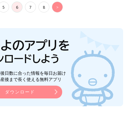
5
6
7
8
>
生後日数に合った情報を毎日お届け
ら産後まで長く使える無料アプリ
ダウンロード