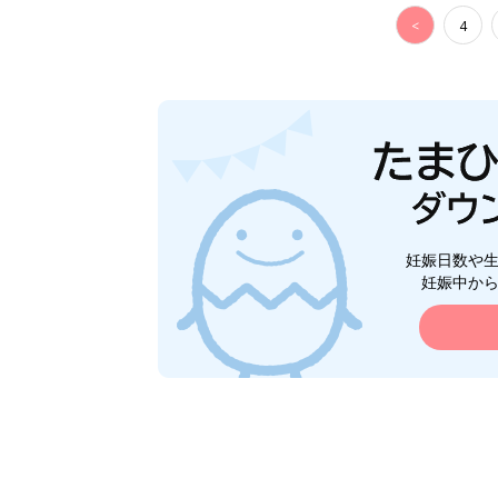
<
4
妊娠日数や
妊娠中か