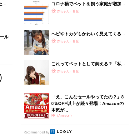
たま
コロナ禍でペットを飼う家庭が増加、
子どものストレス減に。思いやりの心
赤ちゃん・育児
も【専門家】
ヘビやトカゲもかわいく見えてくる！
セール
わが家の珍しいペットたち
赤ちゃん・育児
これってペットとして飼える？「私が
飼いたい生き物」
赤ちゃん・育児
「え、こんなセールやってたの？」8
0％OFF以上が続々登場！Amazonの
本気が...
PR（Amazon）
Recommended by