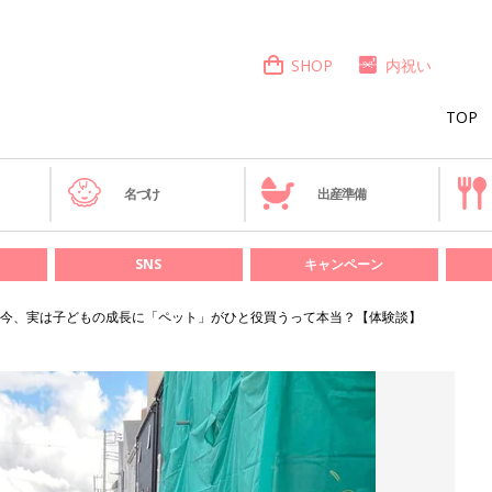
SHOP
内祝い
TOP
き
名づけ
出産準備
SNS
キャンペーン
今、実は子どもの成長に「ペット」がひと役買うって本当？【体験談】