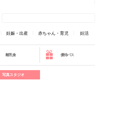
妊娠・出産
赤ちゃん・育児
妊活
離乳食
優待パス
写真スタジオ