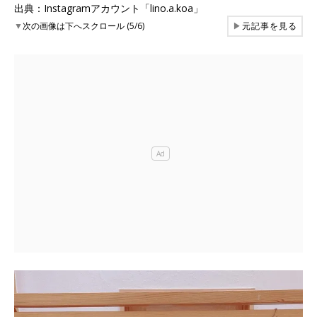
出典：Instagramアカウント「lino.a.koa」
▼
次の画像は下へスクロール (5/6)
▶
元記事を見る