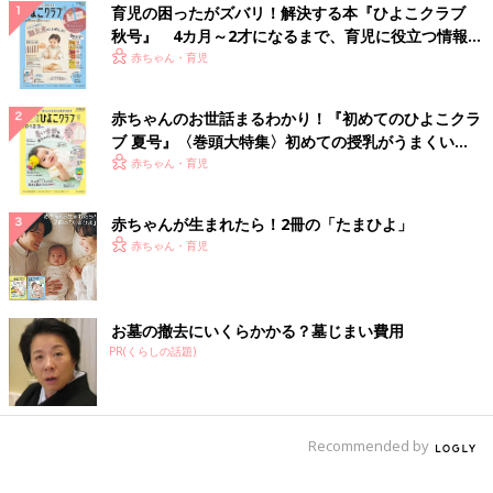
育児の困ったがズバリ！解決する本『ひよこクラブ
秋号』 4カ月～2才になるまで、育児に役立つ情報が
いっぱい！
赤ちゃん・育児
赤ちゃんのお世話まるわかり！『初めてのひよこクラ
ブ 夏号』〈巻頭大特集〉初めての授乳がうまくい
く！ おっぱい・ミルクの基本と夏のトラブル 解決テ
赤ちゃん・育児
ク
赤ちゃんが生まれたら！2冊の「たまひよ」
赤ちゃん・育児
お墓の撤去にいくらかかる？墓じまい費用
PR(くらしの話題)
Recommended by