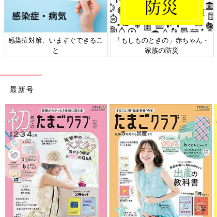
日本外来小児科学会リーフレッ
六星占術 細木かおりさんの人生
ト検討会
相談
最新号