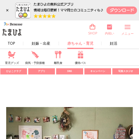
×
内祝い
SHOP
メニュー
TOP
妊娠・出産
赤ちゃん・育児
妊活
育児グッズ
病気・予防接種
離乳食
優待パス
ひよこクラブ
アプリ
SNS
キャンペーン
写真スタジオ