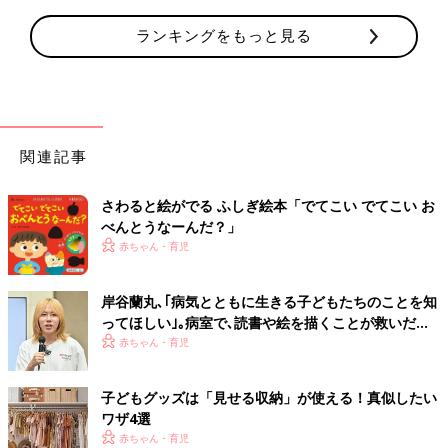
ランキングをもっと見る
関連記事
さわると絵がでる ふしぎ絵本「でてこい でてこい お
べんとうなーんだ？」
赤ちゃん・育児
岸谷蘭丸､｢病気とともに生きる子どもたちのことを知
ってほしい｣｡病室で､読書や絵を描くことが救いだっ
た自身の幼少期を経て…
赤ちゃん・育児
子どもグッズは「見せる収納」が使える！真似したい
ワザ4選
赤ちゃん・育児