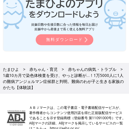
妊娠日数や生後日数に合った情報を毎日お届け
妊娠中から産後まで長く使える無料アプリ
無料ダウンロード
たまひよ
赤ちゃん・育児
赤ちゃんの病気・トラブル
1歳10カ月で染色体検査を受け、やっと診断が…！1万5000人に1人
の難病アンジェルマン症候群と判明。難病のわが子と生きる家族の
かたち【体験談】
ＡＢＪマークは、この電子書店・電子書籍配信サービスが、
著作権者からコンテンツ使用許諾を得た正規版配信サービス
であることを示す登録商標（登録番号 第11091000号）です。
ABJマークの詳細、ABJマークを掲示しているサービスの一覧
はこちら→
https://aebs.or.jp/