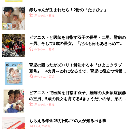
ク
赤ちゃんが生まれたら！2冊の「たまひよ」
赤ちゃん・育児
ピアニストと医師を目指す双子の長男・二男、難病の
三男、そして5歳の長女。「だれも何もあきらめてほ
しくない」母の思い
赤ちゃん・育児
育児の困ったがズバリ！解決する本『ひよこクラブ
夏号』 4カ月～2才になるまで、育児に役立つ情報が
いっぱい！
赤ちゃん・育児
ピアニストで医師を目指す双子、難病の大田原症候群
の三男、5歳の長女を育てる4きょうだいの母。弟の命
を守るため「こうちゃん憲法」を家族で作った
赤ちゃん・育児
もらえる年金25万円以下の人が知るべき事
PR(くらしの話題)