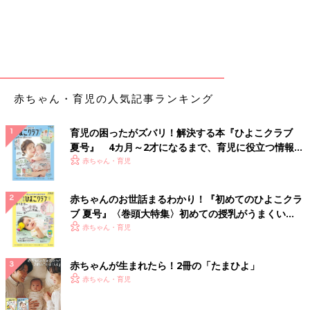
赤ちゃん・育児の人気記事ランキング
育児の困ったがズバリ！解決する本『ひよこクラブ
夏号』 4カ月～2才になるまで、育児に役立つ情報が
いっぱい！
赤ちゃん・育児
赤ちゃんのお世話まるわかり！『初めてのひよこクラ
ブ 夏号』〈巻頭大特集〉初めての授乳がうまくい
く！ おっぱい・ミルクの基本と夏のトラブル 解決テ
赤ちゃん・育児
ク
赤ちゃんが生まれたら！2冊の「たまひよ」
赤ちゃん・育児