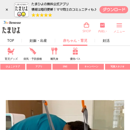
×
内祝い
SHOP
メニュー
TOP
妊娠・出産
赤ちゃん・育児
妊活
育児グッズ
病気・予防接種
離乳食
優待パス
ひよこクラブ
アプリ
SNS
キャンペーン
写真スタジオ