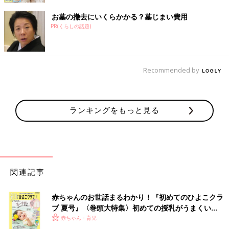
お墓の撤去にいくらかかる？墓じまい費用
PR(くらしの話題)
Recommended by
ランキングをもっと見る
関連記事
赤ちゃんのお世話まるわかり！『初めてのひよこクラ
ブ 夏号』〈巻頭大特集〉初めての授乳がうまくい
く！ おっぱい・ミルクの基本と夏のトラブル 解決テ
赤ちゃん・育児