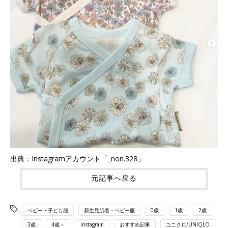
出典：Instagramアカウント「_non.328」
元記事へ戻る
ベビー・子ども服
新生児肌着・ベビー服
0歳
1歳
2歳
3歳
4歳～
Instagram
おすすめ記事
ユニクロ/UNIQLO