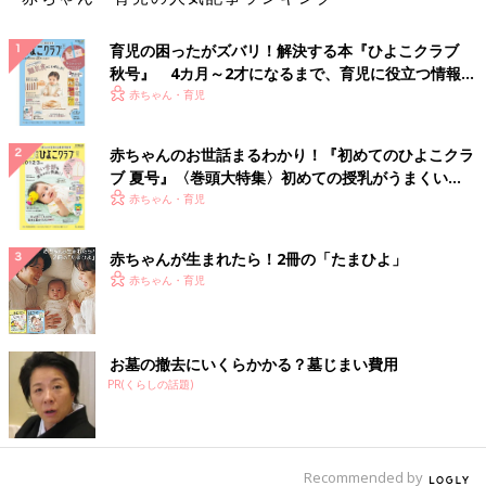
育児の困ったがズバリ！解決する本『ひよこクラブ
秋号』 4カ月～2才になるまで、育児に役立つ情報が
いっぱい！
赤ちゃん・育児
赤ちゃんのお世話まるわかり！『初めてのひよこクラ
ブ 夏号』〈巻頭大特集〉初めての授乳がうまくい
く！ おっぱい・ミルクの基本と夏のトラブル 解決テ
赤ちゃん・育児
ク
赤ちゃんが生まれたら！2冊の「たまひよ」
赤ちゃん・育児
お墓の撤去にいくらかかる？墓じまい費用
PR(くらしの話題)
Recommended by