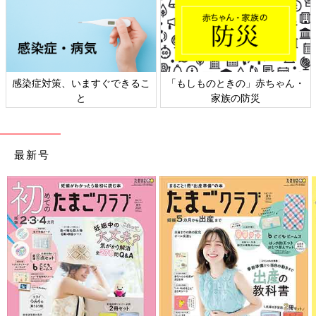
もしものときの」赤ちゃん・
日本外来小児科学会リーフレッ
六星
家族の防災
ト検討会
最新号