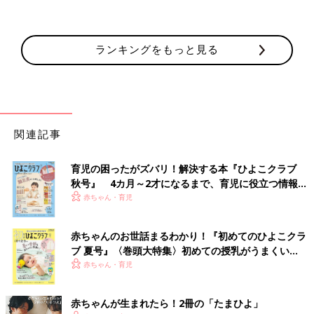
ランキングをもっと見る
関連記事
育児の困ったがズバリ！解決する本『ひよこクラブ
秋号』 4カ月～2才になるまで、育児に役立つ情報が
いっぱい！
赤ちゃん・育児
赤ちゃんのお世話まるわかり！『初めてのひよこクラ
ブ 夏号』〈巻頭大特集〉初めての授乳がうまくい
く！ おっぱい・ミルクの基本と夏のトラブル 解決テ
赤ちゃん・育児
ク
赤ちゃんが生まれたら！2冊の「たまひよ」