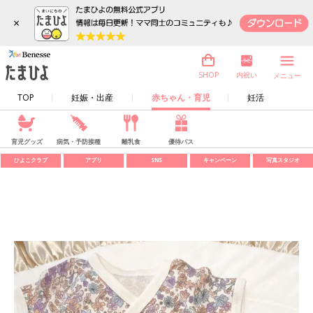
×
内祝い
SHOP
メニュー
TOP
妊娠・出産
赤ちゃん・育児
妊活
育児グッズ
病気・予防接種
離乳食
優待パス
ひよこクラブ
アプリ
SNS
キャンペーン
写真スタジオ