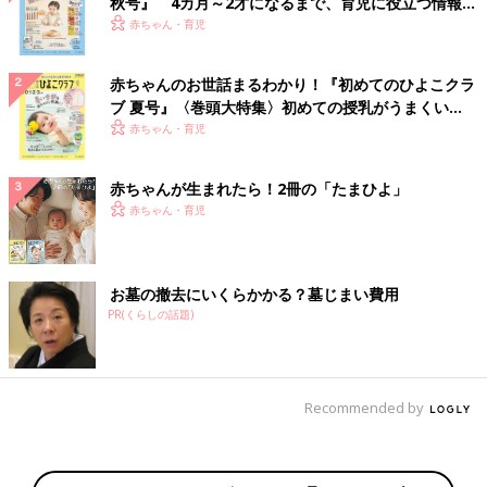
秋号』 4カ月～2才になるまで、育児に役立つ情報が
いっぱい！
赤ちゃん・育児
赤ちゃんのお世話まるわかり！『初めてのひよこクラ
ブ 夏号』〈巻頭大特集〉初めての授乳がうまくい
く！ おっぱい・ミルクの基本と夏のトラブル 解決テ
赤ちゃん・育児
ク
赤ちゃんが生まれたら！2冊の「たまひよ」
赤ちゃん・育児
お墓の撤去にいくらかかる？墓じまい費用
PR(くらしの話題)
Recommended by