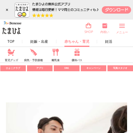
×
内祝い
SHOP
メニュー
TOP
妊娠・出産
赤ちゃん・育児
妊活
育児グッズ
病気・予防接種
離乳食
優待パス
ひよこクラブ
アプリ
SNS
キャンペーン
写真スタジオ