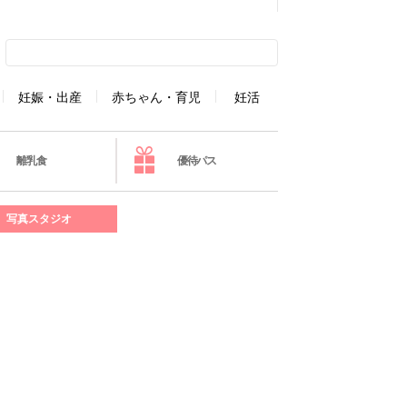
妊娠・出産
赤ちゃん・育児
妊活
離乳食
優待パス
写真スタジオ