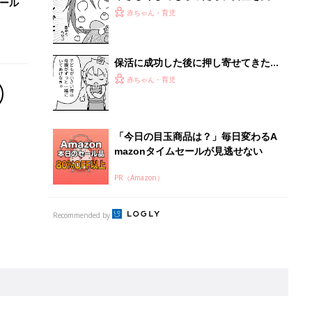
セール
入れるべき？ 子どもの安全を最優先
赤ちゃん・育児
に考えてみたら『ふうふう子育て ＃
59』
保活に成功した後に押し寄せてきた
「大事な子どもを預けていいの？」と
赤ちゃん・育児
いう不安『ふうふう子育て ＃60』
「今日の目玉商品は？」毎日変わるA
mazonタイムセールが見逃せない
PR（Amazon）
Recommended by