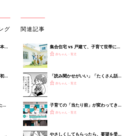
ング
関連記事
本
集合住宅 vs 戸建て、子育て世帯に合
2才
っているのはどっち？
赤ちゃん・育児
いっ
初め
「読み聞かせがいい」「たくさん話し
大特
かけて」というけど……子どもの発語
赤ちゃん・育児
 お
を促すコツってある？『ふうふう子育
ブル
て ＃64』
たま
子育ての「当たり前」が変わってき
た⁉ 20周年を迎えるキッズデザイン
赤ちゃん・育児
賞に見る子どもの変化
やさしくしてもらったら、要望を受け