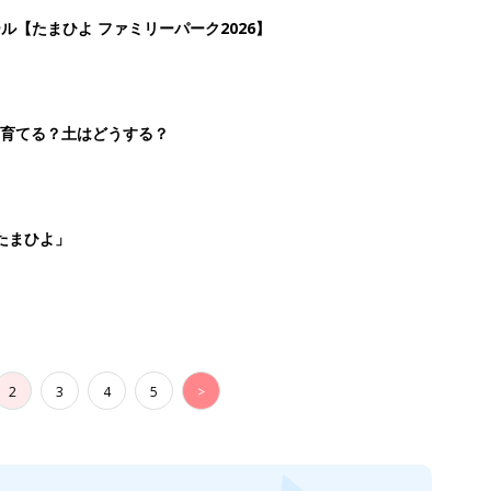
ール【たまひよ ファミリーパーク2026】
を育てる？土はどうする？
たまひよ」
2
3
4
5
>