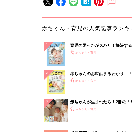
赤ちゃん・育児の人気記事ランキ
育児の困ったがズバリ！解決する
『ひよこクラブ 夏号』 4カ月～
赤ちゃん・育児
になるまで、育児に役立つ情報が
ぱい！
赤ちゃんのお世話まるわかり！『
てのひよこクラブ 夏号』〈巻頭
赤ちゃん・育児
集〉初めての授乳がうまくいく！
っぱい・ミルクの基本と夏のトラ
解決テク
赤ちゃんが生まれたら！2冊の「
ひよ」
赤ちゃん・育児