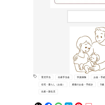
育児手当
出産手当金
学資保険
お金・手
住宅・暮らし（お金）
産後のお金・手続き
0歳
出産～新生児