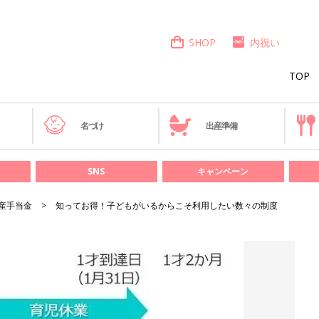
SHOP
内祝い
TOP
き
名づけ
出産準備
SNS
キャンペーン
産手当金
知ってお得！子どもがいるからこそ利用したい数々の制度