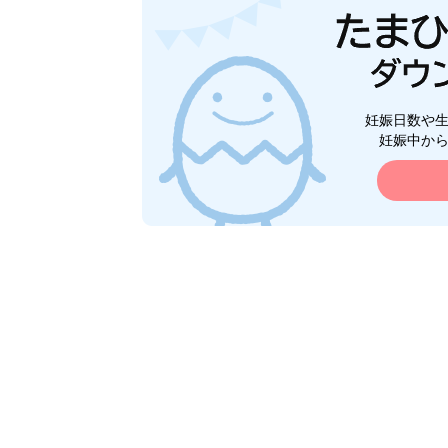
妊娠日数や
妊娠中か