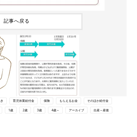
記事へ戻る
続き
育児休業給付金
保険
もらえるお金
そのほか給付金
1歳
2歳
3歳
4歳～
アーカイブ
出産～産後