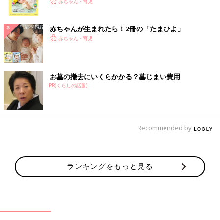
く！ おっぱい・ミルクの基本と夏のトラブル 解決テ
赤ちゃん・育児
ク
赤ちゃんが生まれたら！2冊の「たまひよ」
赤ちゃん・育児
お墓の撤去にいくらかかる？墓じまい費用
PR(くらしの話題)
Recommended by
ランキングをもっと見る