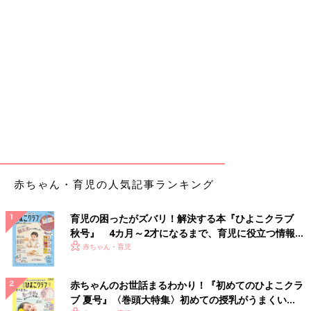
赤ちゃん・育児の人気記事ランキング
育児の困ったがズバリ！解決する本『ひよこクラブ
秋号』 4カ月～2才になるまで、育児に役立つ情報が
いっぱい！
赤ちゃん・育児
赤ちゃんのお世話まるわかり！『初めてのひよこクラ
ブ 夏号』〈巻頭大特集〉初めての授乳がうまくい