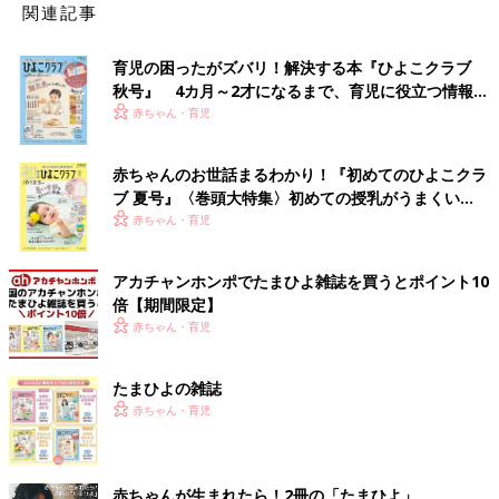
関連記事
育児の困ったがズバリ！解決する本『ひよこクラブ
秋号』 4カ月～2才になるまで、育児に役立つ情報が
いっぱい！
赤ちゃん・育児
赤ちゃんのお世話まるわかり！『初めてのひよこクラ
ブ 夏号』〈巻頭大特集〉初めての授乳がうまくい
く！ おっぱい・ミルクの基本と夏のトラブル 解決テ
赤ちゃん・育児
ク
アカチャンホンポでたまひよ雑誌を買うとポイント10
倍【期間限定】
赤ちゃん・育児
たまひよの雑誌
赤ちゃん・育児
赤ちゃんが生まれたら！2冊の「たまひよ」