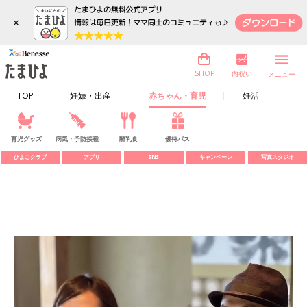
×
内祝い
SHOP
メニュー
TOP
妊娠・出産
赤ちゃん・育児
妊活
育児グッズ
病気・予防接種
離乳食
優待パス
ひよこクラブ
アプリ
SNS
キャンペーン
写真スタジオ